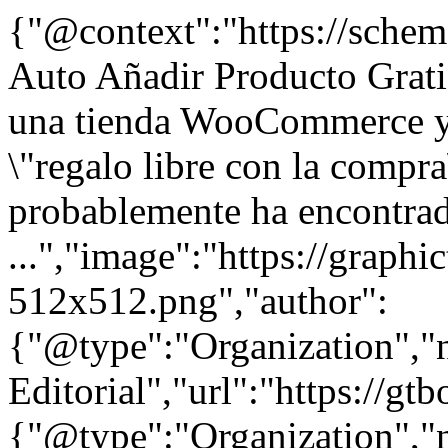
{"@context":"https://sche
Auto Añadir Producto Gratis
una tienda WooCommerce y 
\"regalo libre con la compr
probablemente ha encontrad
...","image":"https://graphi
512x512.png","author":
{"@type":"Organization"
Editorial","url":"https://g
{"@type":"Organization"