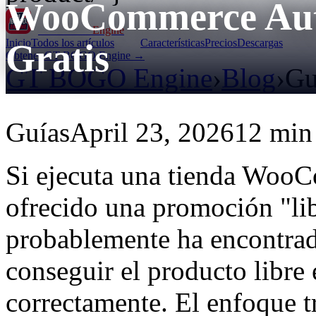
WooCommerce Aut
GT BOGO
Engine
Inicio
Todos los artículos
Características
Precios
Descargas
Gratis
Obtener GT BOGO Engine →
GT BOGO Engine
›
Blog
›
Gu
Guías
April 23, 2026
12 min 
Si ejecuta una tienda Woo
ofrecido una promoción "li
probablemente ha encontrad
conseguir el producto libre e
correctamente. El enfoque tr