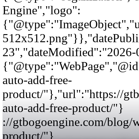
Engine","logo":
{"@type":"ImageObject","url
512x512.png"}},"datePubli
23","dateModified":"2026-
{"@type":"WebPage","@id"
auto-add-free-
product/"},"url":"https:/
auto-add-free-product/"}
://gtbogoengine.com/blog/
product/"}