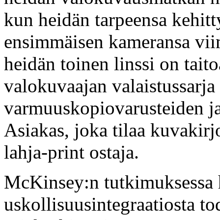
kun heidän tarpeensa kehitty
ensimmäisen kameransa vii
heidän toinen linssi on taito
valokuvaajan valaistussarja
varmuuskopiovarusteiden ja 
Asiakas, joka tilaa kuvakir
lahja-print ostaja.
McKinsey:n tutkimuksessa h
uskollisuusintegraatiosta t