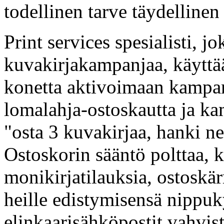
todellinen tarve täydellinen
Print services spesialisti, jo
kuvakirjakampanjaa, käyttä
konetta aktivoimaan kampan
lomalahja-ostoskautta ja k
"osta 3 kuvakirjaa, hanki ne
Ostoskorin sääntö polttaa, k
monikirjatilauksia, ostoskä
heille edistymisensä nippuk
elinkaarisähköpostit vahvist