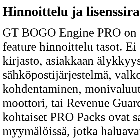
Hinnoittelu ja lisenssir
GT BOGO Engine PRO on $4
feature hinnoittelu tasot. E
kirjasto, asiakkaan älykkyys
sähköpostijärjestelmä, valk
kohdentaminen, monivaluutt
moottori, tai Revenue Guard
kohtaiset PRO Packs ovat s
myymälöissä, jotka haluavat 