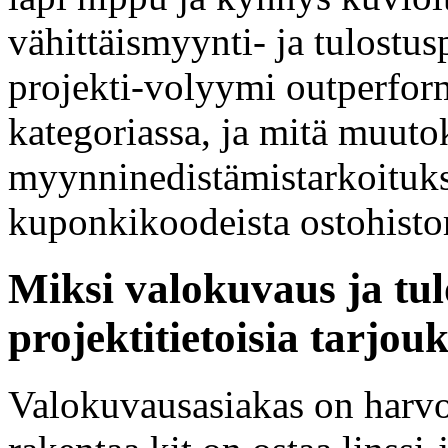
vähittäismyynti- ja tulostus
projekti-volyymi outperform
kategoriassa, ja mitä muuto
myynninedistämistarkoituks
kuponkikoodeista ostohistor
Miksi valokuvaus ja tul
projektitietoisia tarjouk
Valokuvausasiakas on harvoi