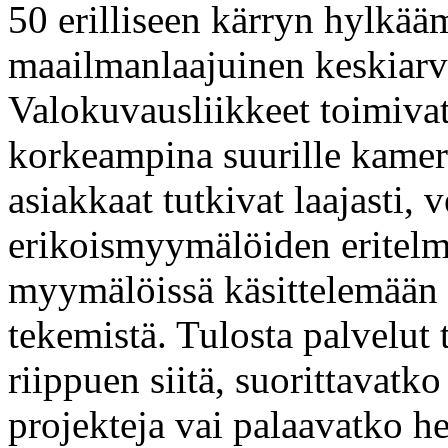
50 erilliseen kärryn hylkä
maailmanlaajuinen keskiarv
Valokuvausliikkeet toimivat 
korkeampina suurille kamera-
asiakkaat tutkivat laajasti, v
erikoismyymälöiden eritelmiä
myymälöissä käsittelemään l
tekemistä. Tulosta palvelut 
riippuen siitä, suorittavatko
projekteja vai palaavatko h