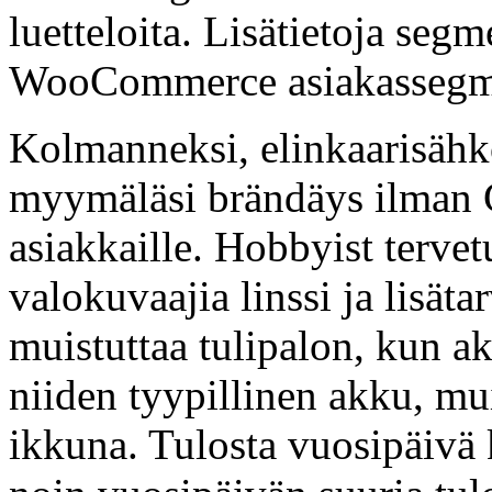
luetteloita. Lisätietoja seg
WooCommerce asiakassegme
Kolmanneksi, elinkaarisähkö
myymäläsi brändäys ilman
asiakkaille. Hobbyist tervetu
valokuvaajia linssi ja lisät
muistuttaa tulipalon, kun ak
niiden tyypillinen akku, mui
ikkuna. Tulosta vuosipäivä 