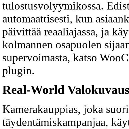
tulostusvolyymikossa. Edis
automaattisesti, kun asiaan
päivittää reaaliajassa, ja k
kolmannen osapuolen sijaan p
supervoimasta, katso WooC
plugin.
Real-World Valokuvaus 
Kamerakauppias, joka suoritt
täydentämiskampanjaa, käyt