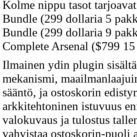
Kolme nippu tasot tarjoavat 
Bundle (299 dollaria 5 pakk
Bundle (299 dollaria 9 pakka
Complete Arsenal ($799 15 
Ilmainen ydin plugin sisält
mekanismi, maailmanlaajuin
sääntö, ja ostoskorin edisty
arkkitehtoninen istuvuus e
valokuvaus ja tulostus talle
vahvistaa ostoskorin-puoli 