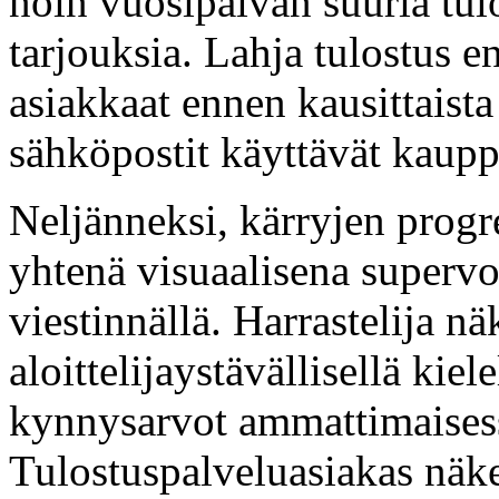
noin vuosipäivän suuria tulo
tarjouksia. Lahja tulostus e
asiakkaat ennen kausittaista
sähköpostit käyttävät kauppa
Neljänneksi, kärryjen progre
yhtenä visuaalisena supervo
viestinnällä. Harrastelija n
aloittelijaystävällisellä kie
kynnysarvot ammattimaisess
Tulostuspalveluasiakas näk