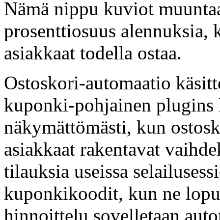
Nämä nippu kuviot muuntaa
prosenttiosuus alennuksia, 
asiakkaat todella ostaa.
Ostoskori-automaatio käsit
kuponki-pohjainen plugins 
näkymättömästi, kun ostosk
asiakkaat rakentavat vaihde
tilauksia useissa selailusess
kuponkikoodit, kun ne lopul
hinnoittelu sovelletaan auto