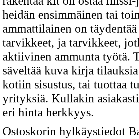
rakentaa kit on ostaa linssi
heidän ensimmäinen tai toi
ammattilainen on täydentää a
tarvikkeet, ja tarvikkeet, jo
aktiivinen ammunta työtä. T
säveltää kuva kirja tilauksia
kotiin sisustus, tai tuottaa 
yrityksiä. Kullakin asiakasti
eri hinta herkkyys.
Ostoskorin hylkäystiedot Ba