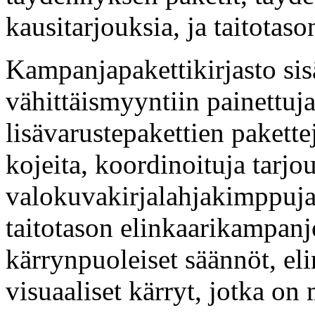
kausitarjouksia, ja taitotas
Kampanjapakettikirjasto sisä
vähittäismyyntiin painettuja 
lisävarustepakettien pakette
kojeita, koordinoituja tarjo
valokuvakirjalahjakimppuja
taitotason elinkaarikampanj
kärrynpuoleiset säännöt, el
visuaaliset kärryt, jotka on 