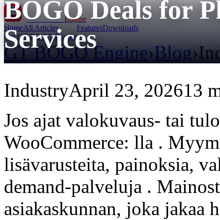
BOGO Deals for P
GT BOGO
Engine
Home
All Articles
Features
Downloads
Services
Get GT BOGO Engine →
GT BOGO Engine
›
Blog
›
In
Industry
April 23, 2026
13 m
Jos ajat valokuvaus- tai tu
WooCommerce: lla . Myymäll
lisävarusteita, painoksia, va
demand-palveluja . Mainostu
asiakaskunnan, joka jakaa h