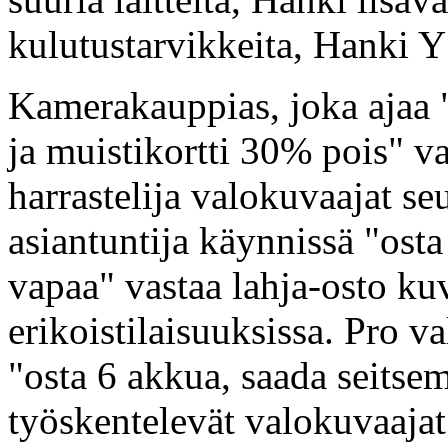
kulutustarvikkeita, Hanki Y
Kamerakauppias, joka ajaa "
ja muistikortti 30% pois" v
harrastelija valokuvaajat se
asiantuntija käynnissä "osta
vapaa" vastaa lahja-osto ku
erikoistilaisuuksissa. Pro 
"osta 6 akkua, saada seitse
työskentelevät valokuvaajat