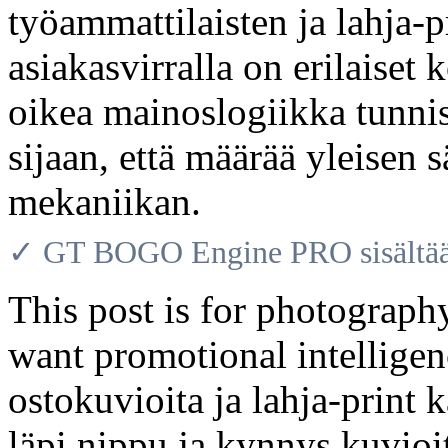
työammattilaisten ja lahja-pr
asiakasvirralla on erilaiset 
oikea mainoslogiikka tunnist
sijaan, että määrää yleisen
mekaniikan.
✓ GT BOGO Engine PRO sisältää 
This post is for photograph
want promotional intelligen
ostokuvioita ja lahja-print
läpi nippu ja kynnys kuvioi