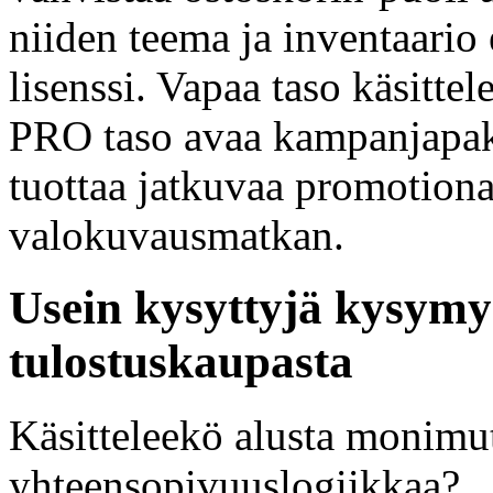
niiden teema ja inventaari
lisenssi. Vapaa taso käsittel
PRO taso avaa kampanjapake
tuottaa jatkuvaa promotiona
valokuvausmatkan.
Usein kysyttyjä kysymy
tulostuskaupasta
Käsitteleekö alusta monimut
yhteensopivuuslogiikkaa?