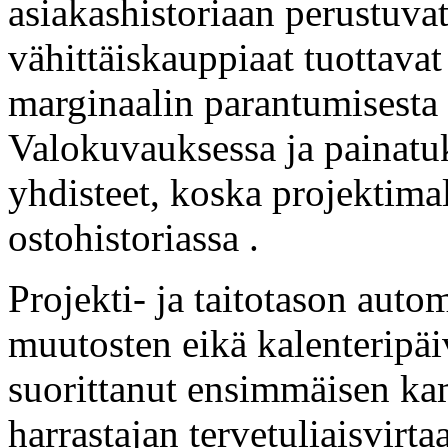
asiakashistoriaan perustuvat
vähittäiskauppiaat tuottava
marginaalin parantumisesta 
Valokuvauksessa ja painatuk
yhdisteet, koska projektimal
ostohistoriassa .
Projekti- ja taitotason autom
muutosten eikä kalenteripä
suorittanut ensimmäisen ka
harrastajan tervetuliaisvirtaa 