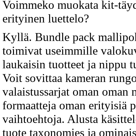
Voimmeko muokata kit-täyd
erityinen luettelo?
Kyllä. Bundle pack mallipohj
toimivat useimmille valokuv
laukaisin tuotteet ja nippu t
Voit sovittaa kameran rung
valaistussarjat oman oman m
formaatteja oman erityisiä p
vaihtoehtoja. Alusta käsitte
tuote taxonomies ja ominais