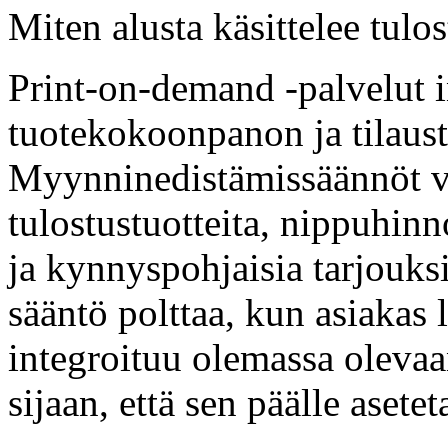
Miten alusta käsittelee tul
Print-on-demand -palvelut
tuotekokoonpanon ja tilaust
Myynninedistämissäännöt vo
tulostustuotteita, nippuhinn
ja kynnyspohjaisia tarjouks
sääntö polttaa, kun asiakas l
integroituu olemassa oleva
sijaan, että sen päälle asete