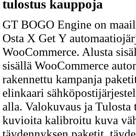
tulostus kauppoja
GT BOGO Engine on maailm
Osta X Get Y automaatiojärj
WooCommerce. Alusta sisäl
sisällä WooCommerce automa
rakennettu kampanja paketit
elinkaari sähköpostijärjeste
alla. Valokuvaus ja Tulosta
kuvioita kalibroitu kuva vähi
täydennyksen paketit, täyde