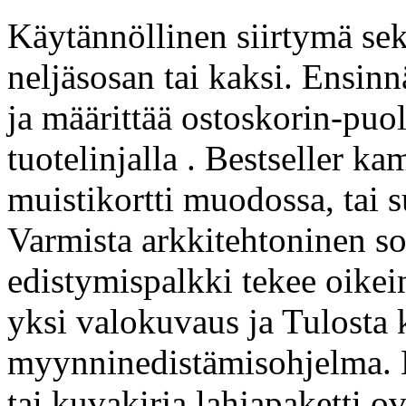
Käytännöllinen siirtymä sekv
neljäsosan tai kaksi. Ensin
ja määrittää ostoskorin-pu
tuotelinjalla . Bestseller k
muistikortti muodossa, tai s
Varmista arkkitehtoninen so
edistymispalkki tekee oikein
yksi valokuvaus ja Tulosta 
myynninedistämisohjelma. K
tai kuvakirja lahjapaketti ova