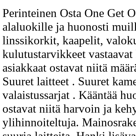
Perinteinen Osta One Get On
alaluokille ja huonosti muill
linssikorkit, kaapelit, valo
kulutustarvikkeet vastaava
asiakkaat ostavat niitä määrä
Suuret laitteet . Suuret kam
valaistussarjat . Kääntää h
ostavat niitä harvoin ja kehys
ylihinnoiteltuja. Mainosrak
suuria laitteita, Hanki lisäv