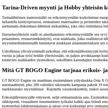
Tarina-Driven myynti ja Hobby yhteisön k
Tarinalähtöinen mainossisältö on erikoismyymälän korkeimman marginaal
tarkastella käsityöprosessi, ominaisuus materiaalien ja perinteiden ta
asettamatta diskonttaus-lähtöisiä mekaniikka, joka olisi ristiriidassa b
Harrastusyhteisön malli on ainutlaatuinen erikoismyymälälle sen syvyy
pelaaminen, restaurointikäsityöt), ovat asiakkaita, jotka osallistuvat tä
myynninedistämismallit tunnistavat asiakkaan asiantuntemuksen sen sijaan
Uskollisuus-ylivolyymimalli tarkoittaa, että erikoisjälleenmyyjät hyö
vuosia ja jakaa työsi heidän yhteisössään, on paljon arvokkaampi kuin
toistuvien asiakkaiden yksinoikeus, uskollisten kannattajien ensiluo
Mitä GT BOGO Engine tarjoaa erikois- ja 
GT BOGO Engine on maailman ensimmäinen yritysluokka Osta X Get Y
automaattisesti, plus 200 valmiiksi rakennettu kampanja paketit 19 toimi
markkinarako myymälöissä . Rajoitettu varastonkäsittely, maker-suora p
Erikoisjälleenmyyjille erityisesti, neljä ominaisuuksia asia. Ensinn
sähköpostit, visuaalinen muuntaminen työkalut kaikki ajaa brändi mu
tuotemerkin johdonmukaisuus ja aitous ovat korkeampi arvo ominaisuuk