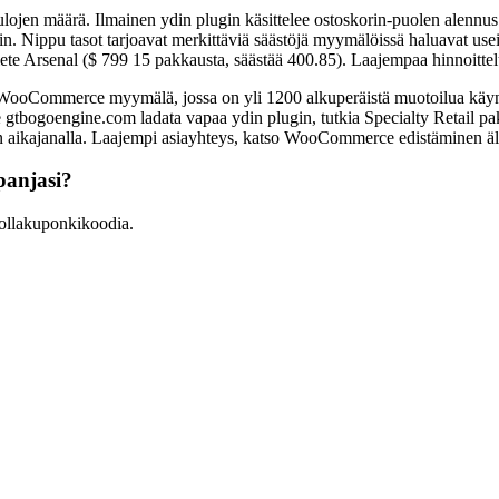
jen määrä. Ilmainen ydin plugin käsittelee ostoskorin-puolen alennus m
. Nippu tasot tarjoavat merkittäviä säästöjä myymälöissä haluavat useita
plete Arsenal ($ 799 15 pakkausta, säästää 400.85). Laajempaa hinnoi
merce myymälä, jossa on yli 1200 alkuperäistä muotoilua käynnissä
 gtbogoengine.com ladata vapaa ydin plugin, tutkia Specialty Retail pak
en aikajanalla. Laajempi asiayhteys, katso WooCommerce edistäminen äl
anjasi?
llakuponkikoodia.