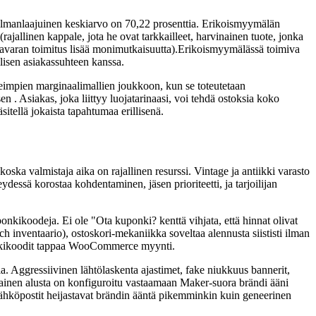
ailmanlaajuinen keskiarvo on 70,22 prosenttia. Erikoismyymälän
rajallinen kappale, jota he ovat tarkkailleet, harvinainen tuote, jonka
en tavaran toimitus lisää monimutkaisuutta).Erikoismyymälässä toimiva
llisen asiakassuhteen kanssa.
keimpien marginaalimallien joukkoon, kun se toteutetaan
n . Asiakas, joka liittyy luojatarinaasi, voi tehdä ostoksia koko
tellä jokaista tapahtumaa erillisenä.
oska valmistaja aika on rajallinen resurssi. Vintage ja antiikki varasto
ydessä korostaa kohdentaminen, jäsen prioriteetti, ja tarjoilijan
onkikoodeja. Ei ole "Ota kuponki? kenttä vihjata, että hinnat olivat
ch inventaario), ostoskori-mekaniikka soveltaa alennusta siististi ilman
ponkikoodit tappaa WooCommerce myynti.
 Aggressiivinen lähtölaskenta ajastimet, fake niukkuus bannerit,
ukainen alusta on konfiguroitu vastaamaan Maker-suora brändi ääni
ähköpostit heijastavat brändin ääntä pikemminkin kuin geneerinen