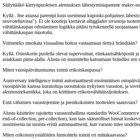
Säilyttääkö kärrynpuoleisen alennuksen lähestymistapamme maker-suo
Kyllä . Itse asiassa parempi kuin useimmat kuponki-pohjainen lähestymis
neuvoteltavissa"). Ei ole koodeja kiertävät alligglader sivustoja tuot
vähittäiskaupan edistäminen logiikka pitäisi työskennellä suojaamaan
vähittäiskaupan muotoilu.
Voimmeko muokata visuaalista hoitoa vastaamaan tiettyä brändiään?
Kyllä. Ostoskorin puolella olevat supervoimat, elinkaarisähköpostit ja 
asiakkaan pinta-alalla. Alusta on suunniteltu katoamaan brändiisi se
Miten vuosipäivätunnustus toimii erikoiskaupassa?
Anniversary intelligence toimii automaattisesti ensimmäisen ostopäivä
vuosipäivän kanssa kuratoituja suosituksia nykyisen varaston, ja sove
alennusmekaniikka, joka on kriittinen erikoisvähittäissijoituksen.
Entä vähäisten varastojemme ja pienikokoisten tuotteiden saatavuus?
Alusta käsittelee rajoitettu varastonhallinta standardin WooCommerce a
end-of-collection, pre-collection), kun taas säännölliset hinnat koskeva
uusimisesta tai uusista eristä automaattisesti, kun varasto tulee uudellee
Miten erikoismyymälöiden hinnoittelu toimii eri mittakaavassa?