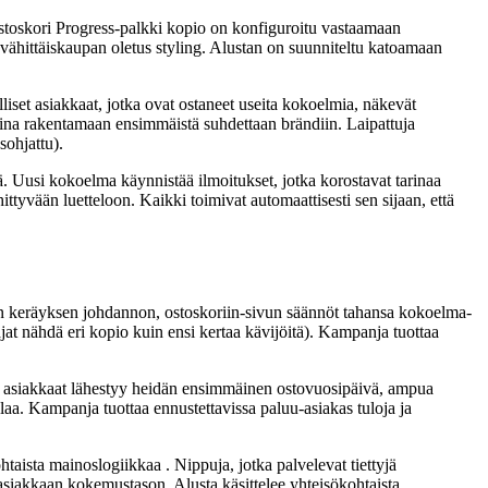
stoskori Progress-palkki kopio on konfiguroitu vastaamaan
 vähittäiskaupan oletus styling. Alustan on suunniteltu katoamaan
iset asiakkaat, jotka ovat ostaneet useita kokoelmia, näkevät
tuina rakentamaan ensimmäistä suhdettaan brändiin. Laipattuja
sohjattu).
lä. Uusi kokoelma käynnistää ilmoitukset, jotka korostavat tarinaa
tyvään luetteloon. Kaikki toimivat automaattisesti sen sijaan, että
n keräyksen johdannon, ostoskoriin-sivun säännöt tahansa kokoelma-
jat nähdä eri kopio kuin ensi kertaa kävijöitä). Kampanja tuottaa
aa asiakkaat lähestyy heidän ensimmäinen ostovuosipäivä, ampua
laa. Kampanja tuottaa ennustettavissa paluu-asiakas tuloja ja
aista mainoslogiikkaa . Nippuja, jotka palvelevat tiettyjä
at asiakkaan kokemustason. Alusta käsittelee yhteisökohtaista