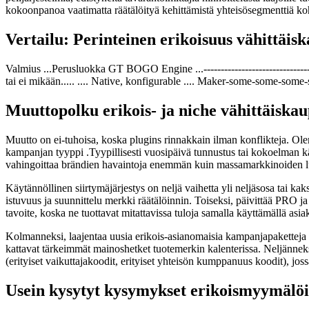
kokoonpanoa vaatimatta räätälöityä kehittämistä yhteisösegmenttiä k
Vertailu: Perinteinen erikoisuus vähittä
Valmius ...Perusluokka GT BOGO Engine ...-----------------------------
tai ei mikään..... .... Native, konfigurable .... Maker-some-some-som
Muuttopolku erikois- ja niche vähittäiska
Muutto on ei-tuhoisa, koska plugins rinnakkain ilman konflikteja. Ol
kampanjan tyyppi .Tyypillisesti vuosipäivä tunnustus tai kokoelman kä
vahingoittaa brändien havaintoja enemmän kuin massamarkkinoiden l
Käytännöllinen siirtymäjärjestys on neljä vaihetta yli neljäsosa tai k
istuvuus ja suunnittelu merkki räätälöinnin. Toiseksi, päivittää PRO ja
tavoite, koska ne tuottavat mitattavissa tuloja samalla käyttämällä asi
Kolmanneksi, laajentaa uusia erikois-asianomaisia kampanjapaketteja se
kattavat tärkeimmät mainoshetket tuotemerkin kalenterissa. Neljänneksi
(erityiset vaikuttajakoodit, erityiset yhteisön kumppanuus koodit
Usein kysytyt kysymykset erikoismyymälöi