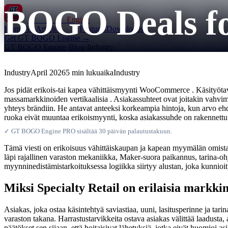
BOGO Deals fo
GT BOGO
Engine
Home
All Articles
Features
Downloads
Get GT BOGO Engine →
GT BOGO Engine
›
Blog
›
Industry
Industry
April 2026
5 min lukuaika
Industry
Jos pidät erikois-tai kapea vähittäismyynti WooCommerce . Käsityötavara
massamarkkinoiden vertikaalisia . Asiakassuhteet ovat joitakin vahvim
yhteys brändiin. He antavat anteeksi korkeampia hintoja, kun arvo eh
ruoka eivät muuntaa erikoismyynti, koska asiakassuhde on rakennett
✓ GT BOGO Engine PRO sisältää 30 päivän palautustakuun.
Tämä viesti on erikoisuus vähittäiskaupan ja kapean myymälän omist
läpi rajallinen varaston mekaniikka, Maker-suora paikannus, tarina-ohj
myynninedistämistarkoituksessa logiikka siirtyy alustan, joka kunnioi
Miksi Specialty Retail on erilaisia markkin
Asiakas, joka ostaa käsintehtyä saviastiaa, uuni, lasitusperinne ja tarin
varaston takana. Harrastustarvikkeita ostava asiakas välittää laadusta
päätökset sen sijaan, että hoitaisivat lähetyksiä, jotka eivät huomioi a