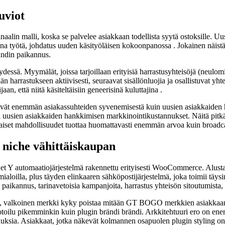
uviot
in malli, koska se palvelee asiakkaan todellista syytä ostoksille. Uus
kana työtä, johdatus uuden käsityöläisen kokoonpanossa . Jokainen näist
rändin paikannus.
dessä. Myymälät, joissa tarjoillaan erityisiä harrastusyhteisöjä (neulo
hän harrastukseen aktiivisesti, seuraavat sisällönluojia ja osallistuvat y
, että niitä käsiteltäisiin geneerisinä kuluttajina .
tyvät enemmän asiakassuhteiden syvenemisestä kuin uusien asiakkaiden h
 uusien asiakkaiden hankkimisen markkinointikustannukset. Näitä pitkäa
kkaiset mahdollisuudet tuottaa huomattavasti enemmän arvoa kuin broadc
niche vähittäiskaupan
 automaatiojärjestelmä rakennettu erityisesti WooCommerce. Alusta 
aloilla, plus täyden elinkaaren sähköpostijärjestelmä, joka toimii täysin 
aikannus, tarinavetoisia kampanjoita, harrastus yhteisön sitoutumista, 
äkin, valkoinen merkki kyky poistaa mitään GT BOGO merkkien asiakkaan 
otoilu pikemminkin kuin plugin brändi brändi. Arkkitehtuuri ero on en
sia. Asiakkaat, jotka näkevät kolmannen osapuolen plugin styling on er