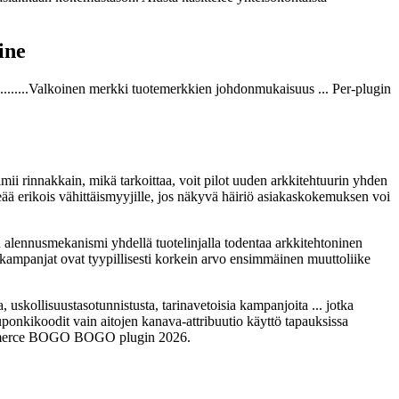
ine
t ........Valkoinen merkki tuotemerkkien johdonmukaisuus ... Per-plugin
i rinnakkain, mikä tarkoittaa, voit pilot uuden arkkitehtuurin yhden
eää erikois vähittäismyyjille, jos näkyvä häiriö asiakaskokemuksen voi
en alennusmekanismi yhdellä tuotelinjalla todentaa arkkitehtoninen
vä kampanjat ovat tyypillisesti korkein arvo ensimmäinen muuttoliike
uskollisuustasotunnistusta, tarinavetoisia kampanjoita ... jotka
uponkikoodit vain aitojen kanava-attribuutio käyttö tapauksissa
oCommerce BOGO BOGO plugin 2026.