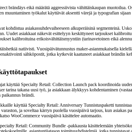
ect brändäys eikä määrätä aggressiivista vähittäiskaupan muotoilua. O
en muuntaminen työkalut käyttävät aksentti värejä ja typografian sijaan
ivat kohdistua asiakassuhdevaiheeseen alkuperäisinä segmenteinä. Uskoll
an. Uudet asiakkaat näkevät esittelyyn keskittyneet tarjoukset kalibroi
ukset kalibroituina erikoisvähittäismyyntiin (tarinavetoinen eikä alennu
ttäishetkiä natiivisti. Vuosipäivätunnustus maker-asianmukaisella kielel
aktivointi sähköpostit, jotka kytkevät kaatuneet asiakkaat brändin kehit
skäyttötapaukset
at käyttää Specialty Retail: Collection Launch pack koordinoida uude
aker tarina takana uusi työ, ja asiakkaan älykkyys kohdentaminen (vastaa
a paikannus brändi.
kaille käyttää Specialty Retail: Anniversary Tunnistuspaketti tunnist
 varaston, ja soveltaa kärryn puolella vuosipäivä tarjous, kun asiakas pa
a, katso WooCommerce vuosipäivä käsittelee automaatio.
Specialty Retail: Community Bundle -pakkausta käsittelemään yhteisökoht
e tuotekokoelmille, asiantuntijatason toimitusyhdistelmiä, jotka tunnistav