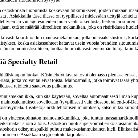
seen ostoskorista luopumista koskevaan tutkimukseen, joiden mukaan ma
 Asiakkailla tässä tilassa on tyypillisesti mielessään tiettyjä kohteita (
ntehtyjen tai vintage-esineiden hinta vaatii oikeutusta, herkän tai suur
aan, että se määrää kiireellisen mekaniikan, joka on ristiriidassa huole
atkuvasti koordinoidun mainosmekaniikan, jolla on asiakashistoria, kor
distykset, koska asiakassuhteet kattavat usein vuosia brändien sitoutumise
aa tämän moniostosuhteen, tuottaa huomattavasti enemmän tuloja kuin käsi
ä Specialty Retail
ttäiskaupan luokat. Käsintehdyt tavarat ovat olemassa pienissä erissä, k
sä, jotka voivat tai eivät toista. Mainosmallit, jotka toimivat tässä yhte
iidassa rajoitettu saatavuus paikannus.
alennusmekaniikka, kun sitä käytetään, soveltaa automaattisesti ilman kup
mainosalennukset sovelletaan (tyypillisesti vain closeout tai end-of-Bat
rikoismyymälä. Lisätietoja arkkitehtonisen muutoksen, katso miksi ku
t on yhteensopimaton mainosmekaniikka, joka tuntuu massamarkkinoilla.
ppa eikä maker-suora aitous. Ostoskori-puoli supervoimat erikois-asianm
stoskorin edistymispalkki puhuu maker-asianmukainen kieli. Elinkaaris
oCommerce Asiakkaan segmentoitu tarjouksia.