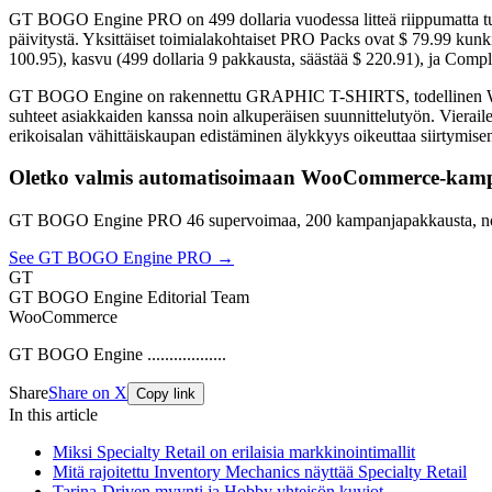
GT BOGO Engine PRO on 499 dollaria vuodessa litteä riippumatta tulo
päivitystä. Yksittäiset toimialakohtaiset PRO Packs ovat $ 79.99 kunkin
100.95), kasvu (499 dollaria 9 pakkausta, säästää $ 220.91), ja Com
GT BOGO Engine on rakennettu GRAPHIC T-SHIRTS, todellinen WooCom
suhteet asiakkaiden kanssa noin alkuperäisen suunnittelutyön. Vieraile
erikoisalan vähittäiskaupan edistäminen älykkyys oikeuttaa siirtymis
Oletko valmis automatisoimaan WooCommerce-kamp
GT BOGO Engine PRO 46 supervoimaa, 200 kampanjapakkausta, no
See GT BOGO Engine PRO →
GT
GT BOGO Engine Editorial Team
WooCommerce
GT BOGO Engine ..................
Share
Share on X
Copy link
In this article
Miksi Specialty Retail on erilaisia markkinointimallit
Mitä rajoitettu Inventory Mechanics näyttää Specialty Retail
Tarina-Driven myynti ja Hobby yhteisön kuviot