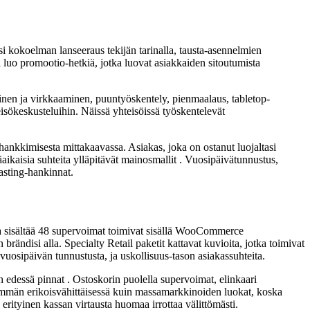
i kokoelman lanseeraus tekijän tarinalla, tausta-asennelmien
ä luo promootio-hetkiä, jotka luovat asiakkaiden sitoutumista
minen ja virkkaaminen, puuntyöskentely, pienmaalaus, tabletop-
hteisökeskusteluihin. Näissä yhteisöissä työskentelevät
ankkimisesta mittakaavassa. Asiakas, joka on ostanut luojaltasi
ikaisia suhteita ylläpitävät mainosmallit . Vuosipäivätunnustus,
asting-hankinnat.
sisältää 48 supervoimat toimivat sisällä WooCommerce
brändisi alla. Specialty Retail paketit kattavat kuvioita, jotka toimivat
vuosipäivän tunnustusta, ja uskollisuus-tason asiakassuhteita.
edessä pinnat . Ostoskorin puolella supervoimat, elinkaari
emmän erikoisvähittäisessä kuin massamarkkinoiden luokat, koska
ityinen kassan virtausta huomaa irrottaa välittömästi.