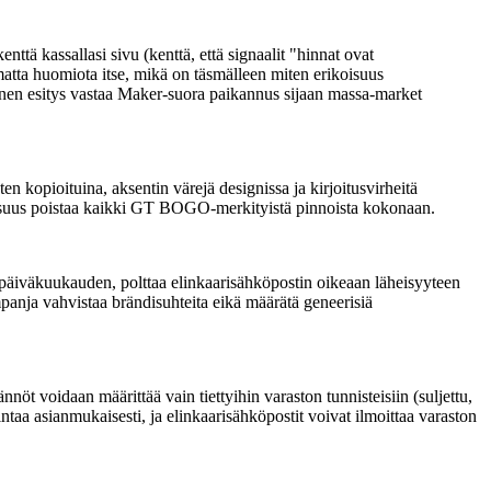
ttä kassallasi sivu (kenttä, että signaalit "hinnat ovat
matta huomiota itse, mikä on täsmälleen miten erikoisuus
linen esitys vastaa Maker-suora paikannus sijaan massa-market
n kopioituina, aksentin värejä designissa ja kirjoitusvirheitä
inaisuus poistaa kaikki GT BOGO-merkityistä pinnoista kokonaan.
sipäiväkuukauden, polttaa elinkaarisähköpostin oikeaan läheisyyteen
panja vahvistaa brändisuhteita eikä määrätä geneerisiä
t voidaan määrittää vain tiettyihin varaston tunnisteisiin (suljettu,
intaa asianmukaisesti, ja elinkaarisähköpostit voivat ilmoittaa varaston