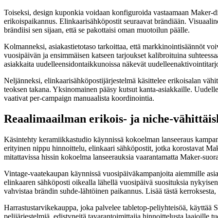
Toiseksi, design kuponkia voidaan konfiguroida vastaamaan Maker-dir
erikoispaikannus. Elinkaarisähköpostit seuraavat brändiään. Visuaalin
brändiisi sen sijaan, että se pakottaisi oman muotoilun päälle.
Kolmanneksi, asiakastietotaso tarkoittaa, että markkinointisäännöt vo
vuosipäivän ja ensimmäisen katseen tarjoukset kalibroituina suhteessa
asiakkaita uudelleensidontaikkunoissa näkevät uudelleenaktivointitarjo
Neljänneksi, elinkaarisähköpostijärjestelmä käsittelee erikoisalan vähi
teoksen takana. Yksinomainen pääsy kutsut kanta-asiakkaille. Uudelleen
vaativat per-campaign manuaalista koordinointia.
Reaalimaailman erikois- ja niche-vähittäi
Käsintehty keramiikkastudio käynnissä kokoelman lanseeraus kampanj
erityinen nippu hinnoittelu, elinkaari sähköpostit, jotka korostavat M
mitattavissa hissin kokoelma lanseerauksia vaarantamatta Maker-suor
Vintage-vaatekaupan käynnissä vuosipäiväkampanjoita aiemmille asiak
elinkaaren sähköposti oikealla lähellä vuosipäivä suosituksia nykyisen
vahvistaa brändin suhde-lähtöinen paikannus. Lisää tästä kerroksest
Harrastustarvikekauppa, joka palvelee tabletop-peliyhteisöä, käyttää 
pelijärjestelmiä, edistyneitä tavarantoimittajia hinnoittelusta laajoill