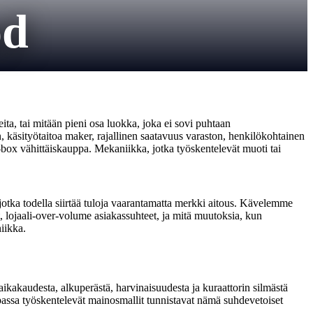
od
ita, tai mitään pieni osa luokka, joka ei sovi puhtaan
, käsityötaitoa maker, rajallinen saatavuus varaston, henkilökohtainen
box vähittäiskauppa. Mekaniikka, jotka työskentelevät muoti tai
ka todella siirtää tuloja vaarantamatta merkki aitous. Kävelemme
, lojaali-over-volume asiakassuhteet, ja mitä muutoksia, kun
iikka.
ä aikakaudesta, alkuperästä, harvinaisuudesta ja kuraattorin silmästä
aupassa työskentelevät mainosmallit tunnistavat nämä suhdevetoiset