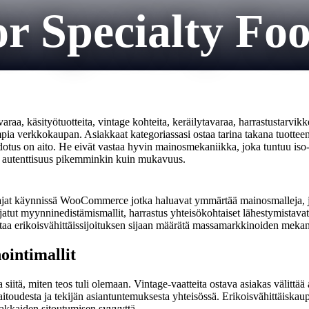
r Specialty Fo
a, käsityötuotteita, vintage kohteita, keräilytavaraa, harrastustarvikke
pia verkkokaupan. Asiakkaat kategoriassasi ostaa tarina takana tuotteen
dotus on aito. He eivät vastaa hyvin mainosmekaniikka, joka tuntuu iso-
u autenttisuus pikemminkin kuin mukavuus.
ajat käynnissä WooCommerce jotka haluavat ymmärtää mainosmalleja, jot
atut myynninedistämismallit, harrastus yhteisökohtaiset lähestymistavat
ttaa erikoisvähittäissijoituksen sijaan määrätä massamarkkinoiden mekan
ointimallit
a siitä, miten teos tuli olemaan. Vintage-vaatteita ostava asiakas välittä
, aitoudesta ja tekijän asiantuntemuksesta yhteisössä. Erikoisvähittäisk
siakkaiden sitoutumisen syvyyttä.