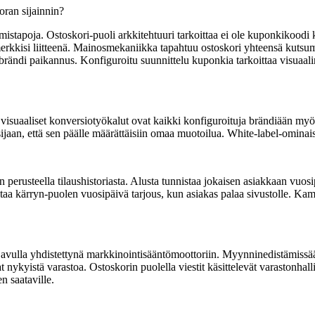
ran sijainnin?
tapoja. Ostoskori-puoli arkkitehtuuri tarkoittaa ei ole kuponkikoodi ken
emerkkisi liitteenä. Mainosmekaniikka tapahtuu ostoskori yhteensä kutsu
 brändi paikannus. Konfiguroitu suunnittelu kuponkia tarkoittaa visuaa
visuaaliset konversiotyökalut ovat kaikki konfiguroituja brändiään myöte
n sijaan, että sen päälle määrättäisiin omaa muotoilua. White-label-om
n perusteella tilaushistoriasta. Alusta tunnistaa jokaisen asiakkaan vuo
ltaa kärryn-puolen vuosipäivä tarjous, kun asiakas palaa sivustolle. Kam
vulla yhdistettynä markkinointisääntömoottoriin. Myynninedistämissäännö
t nykyistä varastoa. Ostoskorin puolella viestit käsittelevät varastonhall
n saataville.