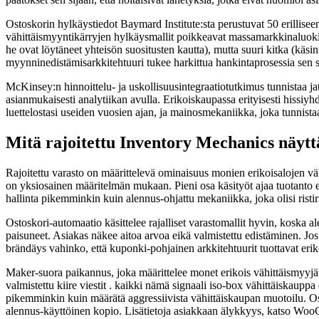
Ostoskorin hylkäystiedot Baymard Institute:sta perustuvat 50 erilli
vähittäismyyntikärryjen hylkäysmallit poikkeavat massamarkkinaluokista .
he ovat löytäneet yhteisön suositusten kautta), mutta suuri kitka (käsi
myynninedistämisarkkitehtuuri tukee harkittua hankintaprosessia sen sij
McKinsey:n hinnoittelu- ja uskollisuusintegraatiotutkimus tunnistaa j
asianmukaisesti analytiikan avulla. Erikoiskaupassa erityisesti hissiyh
luettelostasi useiden vuosien ajan, ja mainosmekaniikka, joka tunnist
Mitä rajoitettu Inventory Mechanics näyttä
Rajoitettu varasto on määrittelevä ominaisuus monien erikoisalojen vähi
on yksiosainen määritelmän mukaan. Pieni osa käsityöt ajaa tuotanto eris
hallinta pikemminkin kuin alennus-ohjattu mekaniikka, joka olisi ristir
Ostoskori-automaatio käsittelee rajalliset varastomallit hyvin, koska 
paisuneet. Asiakas näkee aitoa arvoa eikä valmistettu edistäminen. Jos 
brändäys vahinko, että kuponki-pohjainen arkkitehtuurit tuottavat e
Maker-suora paikannus, joka määrittelee monet erikois vähittäismyyjä
valmistettu kiire viestit . kaikki nämä signaali iso-box vähittäiskau
pikemminkin kuin määrätä aggressiivista vähittäiskaupan muotoilu. O
alennus-käyttöinen kopio. Lisätietoja asiakkaan älykkyys, katso Wo