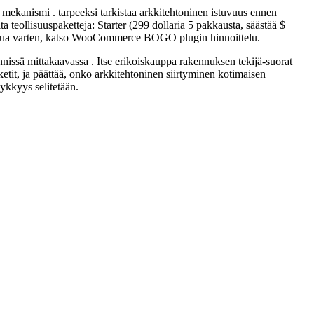
ekanismi . tarpeeksi tarkistaa arkkitehtoninen istuvuus ennen
 teollisuuspaketteja: Starter (299 dollaria 5 pakkausta, säästää $
ttelua varten, katso WooCommerce BOGO plugin hinnoittelu.
 mittakaavassa . Itse erikoiskauppa rakennuksen tekijä-suorat
etit, ja päättää, onko arkkitehtoninen siirtyminen kotimaisen
ykkyys selitetään.