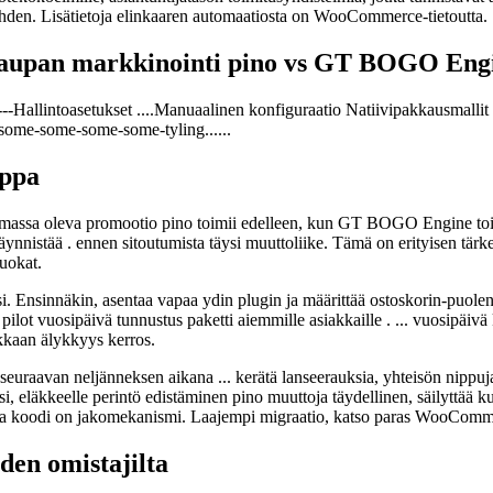
ohden. Lisätietoja elinkaaren automaatiosta on WooCommerce-tietoutta.
iskaupan markkinointi pino vs GT BOGO Eng
----Hallintoasetukset ....Manuaalinen konfiguraatio Natiivipakkausmalli
e-some-some-some-some-tyling......
uppa
emassa oleva promootio pino toimii edelleen, kun GT BOGO Engine toimi
ynnistää . ennen sitoutumista täysi muuttoliike. Tämä on erityisen tärk
uokat.
aksi. Ensinnäkin, asentaa vapaa ydin plugin ja määrittää ostoskorin-puol
 pilot vuosipäivä tunnustus paketti aiemmille asiakkaille . ... vuosipäi
akkaan älykkyys kerros.
uraavan neljänneksen aikana ... kerätä lanseerauksia, yhteisön nippuja, 
, eläkkeelle perintö edistäminen pino muuttoja täydellinen, säilyttää k
), jossa koodi on jakomekanismi. Laajempi migraatio, katso paras Wo
den omistajilta