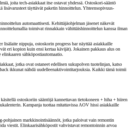
miä, joita tech-asiakkaat itse ostavat yhdessä. Ostoskori-sääntö
tkä lisävarusteet täyttävät paketin hinnoittelun. Yhteensopivuus-
shinnoittelun automaattisesti. Kehittäjäohjelman jäsenet näkevät
nnoittelumallia toimivat rinnakkain vähittäishinnoittelun kanssa ilman
isälaite nippuja, ostoskorin progress bar näyttää asiakkaille
vät eri kopion kuin ensi kertaa kävijät). Jokainen pakkaus alus on
 elinkaaren sähköpostiautomaatio.
kkaat, jotka ovat ostaneet edellisen sukupolven tuotelinjan, katso
n-back ikkunat nähdä uudelleenaktivointitarjouksia. Kaikki tämä toimii
äsitellä ostoskoriin sääntöjä kannettavan tietokoneen + hiha + hiiren
isukalenterin. Kampanja tuottaa mitattavissa AOV hissi asiakkaille
ag-pohjainen markkinointisäännöt, jotka paloivat vain remontin
ida viestit. Elinkaarisähköpostit vahvistavat remontoinnin arvoa