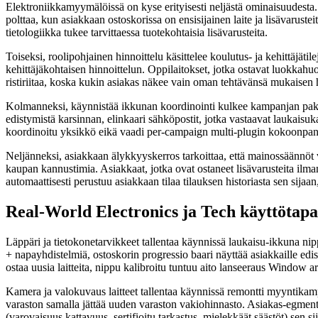
Elektroniikkamyymälöissä on kyse erityisesti neljästä ominaisuudesta. 
polttaa, kun asiakkaan ostoskorissa on ensisijainen laite ja lisävaruste
tietologiikka tukee tarvittaessa tuotekohtaisia lisävarusteita.
Toiseksi, roolipohjainen hinnoittelu käsittelee koulutus- ja kehittäjät
kehittäjäkohtaisen hinnoittelun. Oppilaitokset, jotka ostavat luokkahu
ristiriitaa, koska kukin asiakas näkee vain oman tehtävänsä mukaisen 
Kolmanneksi, käynnistää ikkunan koordinointi kulkee kampanjan pakett
edistymistä karsinnan, elinkaari sähköpostit, jotka vastaavat laukaisu
koordinoitu yksikkö eikä vaadi per-campaign multi-plugin kokoonpan
Neljänneksi, asiakkaan älykkyyskerros tarkoittaa, että mainossäännöt 
kaupan kannustimia. Asiakkaat, jotka ovat ostaneet lisävarusteita ilma
automaattisesti perustuu asiakkaan tilaa tilauksen historiasta sen sijaa
Real-World Electronics ja Tech käyttötap
Läppäri ja tietokonetarvikkeet tallentaa käynnissä laukaisu-ikkuna n
+ napayhdistelmiä, ostoskorin progressio baari näyttää asiakkaille edi
ostaa uusia laitteita, nippu kalibroitu tuntuu aito lanseeraus Window
Kamera ja valokuvaus laitteet tallentaa käynnissä remontti myyntikam
varaston samalla jättää uuden varaston vakiohinnasto. Asiakas-egment ä
(varovaisuus kattavuus, sertifioitu tarkastus, mielekkäät säästöt) sen si