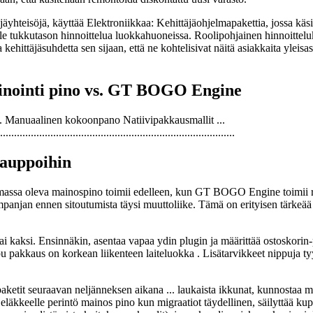
jäyhteisöjä, käyttää Elektroniikkaa: Kehittäjäohjelmapakettia, jossa käs
sille tukkutason hinnoittelua luokkahuoneissa. Roolipohjainen hinnoittelu
 kehittäjäsuhdetta sen sijaan, että ne kohtelisivat näitä asiakkaita yle
kinointi pino vs. GT BOGO Engine
t ... Manuaalinen kokoonpano Natiivipakkausmallit ...
....................................................................................
kauppoihin
Olemassa oleva mainospino toimii edelleen, kun GT BOGO Engine toimii r
ampanjan ennen sitoutumista täysi muuttoliike. Tämä on erityisen tärke
 tai kaksi. Ensinnäkin, asentaa vapaa ydin plugin ja määrittää ostoskor
ppu pakkaus on korkean liikenteen laiteluokka . Lisätarvikkeet nippuja ty
etit seuraavan neljänneksen aikana ... laukaista ikkunat, kunnostaa myyn
äkkeelle perintö mainos pino kun migraatiot täydellinen, säilyttää kupo