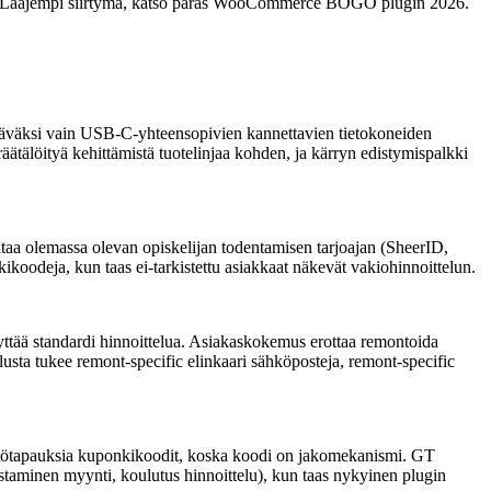
ismi. Laajempi siirtymä, katso paras WooCommerce BOGO plugin 2026.
täväksi vain USB-C-yhteensopivien kannettavien tietokoneiden
äätälöityä kehittämistä tuotelinjaa kohden, ja kärryn edistymispalkki
oitaa olemassa olevan opiskelijan todentamisen tarjoajan (SheerID,
ikoodeja, kun taas ei-tarkistettu asiakkaat näkevät vakiohinnoittelun.
äyttää standardi hinnoittelua. Asiakaskokemus erottaa remontoida
sta tukee remont-specific elinkaari sähköposteja, remont-specific
äyttötapauksia kuponkikoodit, koska koodi on jakomekanismi. GT
taminen myynti, koulutus hinnoittelu), kun taas nykyinen plugin