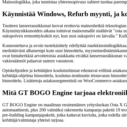
Mainoslogiikka, joka tunnistaa yhteensopivuus suhteet tuottaa parempi 
Käynnistää Windows, Refurb myynti, ja ko
Tuotteen lanseerausikkunat luovat erottuvia mainoshetkiä teknologian vä
Käynnistysikkunoiden aikana toimivat mainosmallit sisältävät "osta uus
sukupolven remonttiyksiköt nyt, kun uusi sukupolvi on laivalla." Kulla
Kunnostettava ja avoin tuotekäsittely edellyttää markkinointilogiikka
merkittävästi alhaisempi kuin uusi hinnoittelu, myynninedistämiskannust
ovat hintaherkkiä arvotietoisia asiakkaita eivätkä lanseerausikkunan 
vakiosäännöt palaavat uuteen varastoon.
Opiskelijoiden ja kehittäjien koulutushinnat edustavat erillistä asiaka
kehittäjä-ohjelma hinnoittelu, koulutus-instituutin irtotavaran hinnoit
hinnoittelu. Lisätietoja asiakassegmentistä on WooCommerce-asiakas
Mitä GT BOGO Engine tarjoaa elektroniik
GT BOGO Engine on maailman ensimmäinen yritysluokan Osta X Get Y
automaattisesti, plus 200 valmiiksi rakennettu kampanja paketit 19 teoll
pre-building kampanjapaketit, jotka kattavat kuvioita, jotka todella sii
kehittäjä/valmistaja yhteisö tarjoaa.