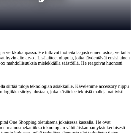
ia verkkokaupassa. He tutkivat tuotteita laajasti ennen ostoa, vertailla
 hyvin aito arvo . Lisälaitteet nippuja, jotka täydentävät ensisijainen
n-box mahdollisuuksia mielekkäillä säästöillä. He reagoivat huonosti
a siirtää tuloja teknologian asiakkaille. Kävelemme accessory nippu
ogiikka siirtyy alustaan, joka käsittelee teknisiä malleja natiivisti
pital One Shopping oletuksena jokaisessa kassalla. He ovat
inen mainosmekaniikka teknologian vähittäiskaupan yksinkertaisesti
tunnin kuluessa, mikä tarkoittaa alennusta olet tarkoitettu tietyn