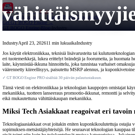
vähittäismyyji
GT BOGO
Engine
Home
All Articles
Features
Pricing
Downloads
Get GT BOGO Engine →
GT BOGO Engine
›
Blog
›
Industry
Industry
April 23, 2026
11 min lukuaika
Industry
Jos käytät elektroniikkaa, teknisiä lisävarusteita tai kulutusteknologia
eri tuotemerkkejä, lukea erittelyt brändejä ja foorumeita, ja huomata 
laite, käynnistää-ikkuna hinnoittelu, joka tunnistaa varhaiset omaksuja
väärennetty kiireellisyys, paisutettu MSRP alennus, ja kuponkivetoine
✓ GT BOGO Engine PRO sisältää 30 päivän palautustakuun.
Tämä viesti on elektroniikkaa ja teknologian kauppojen omistajat kä
mekaniikka, tuotteen lanseeraus promootio-ikkunat, remontti ja selvitys 
eikä mukautettuna vähittäiskaupan mekaniikka.
Miksi Tech Asiakkaat reagoivat eri tavoi
Teknologiaasiakkaat ovat joitakin eniten kuponkikoulutettuja ostajia
sopimuksen-metsästäjäyhteisöjä. He seuraavat teknologian kauppaa til
eivät toimi niin kuin he työskentelevät muissa kategorioissa . Jokainen