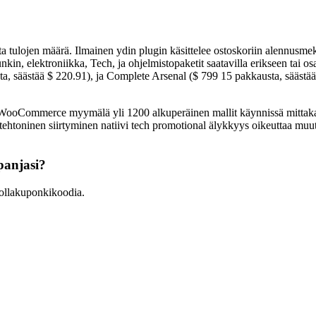
lojen määrä. Ilmainen ydin plugin käsittelee ostoskoriin alennusmekan
kin, elektroniikka, Tech, ja ohjelmistopaketit saatavilla erikseen tai osa
usta, säästää $ 220.91), ja Complete Arsenal ($ 799 15 pakkausta, sää
mmerce myymälä yli 1200 alkuperäinen mallit käynnissä mittakaava
kkitehtoninen siirtyminen natiivi tech promotional älykkyys oikeuttaa 
anjasi?
llakuponkikoodia.