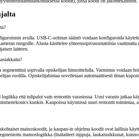
ajan myynninedistämistarkoituksessa koodit), jossa koodi on jakomekan
jalta
tta?
nfiguroinnin avulla. USB-C-solmun sääntö voidaan konfiguroida käytet
meran rungoille. Alusta käsittelee yhteensopivuusmatriisia vaatimatta r
jaisen laitteen.
sasiakkaita?
ina segmenttinä sopivalla opiskelijan hinnoittelulla. Varmistus voidaan h
ijan roolilla. Opiskelijahintaa sovelletaan automaattisesti ilman kuponk
logiikka että tulipalot vain remontin varastossa. Uusi varasto jatkaa k
mismenekonics kunkin. Kaupoissa käynnissä suuri remontti toimintaa, alu
akohtaiset mainoskoodit, ja kaupan-in ohjelma koodit ovat laillisia k
mentoitu mainoslogiikka (lisälaitteet nippuja, laukaisuikkunat, kunnos