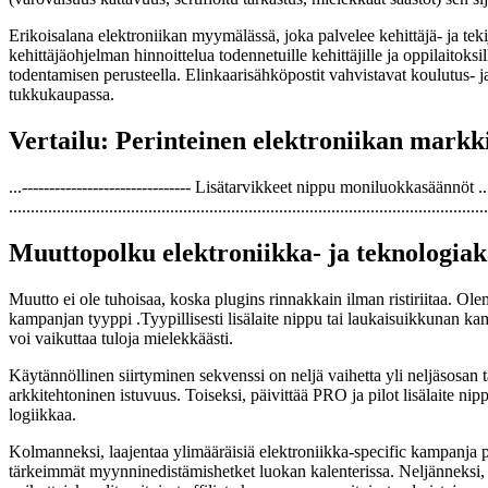
Erikoisalana elektroniikan myymälässä, joka palvelee kehittäjä- ja teki
kehittäjäohjelman hinnoittelua todennetuille kehittäjille ja oppilaitok
todentamisen perusteella. Elinkaarisähköpostit vahvistavat koulutus- ja
tukkukaupassa.
Vertailu: Perinteinen elektroniikan mark
...------------------------------- Lisätarvikkeet nippu moniluokkasäännö
..............................................................................................................
Muuttopolku elektroniikka- ja teknologia
Muutto ei ole tuhoisaa, koska plugins rinnakkain ilman ristiriitaa. 
kampanjan tyyppi .Tyypillisesti lisälaite nippu tai laukaisuikkunan k
voi vaikuttaa tuloja mielekkäästi.
Käytännöllinen siirtyminen sekvenssi on neljä vaihetta yli neljäsosan
arkkitehtoninen istuvuus. Toiseksi, päivittää PRO ja pilot lisälaite ni
logiikkaa.
Kolmanneksi, laajentaa ylimääräisiä elektroniikka-specific kampanja pak
tärkeimmät myynninedistämishetket luokan kalenterissa. Neljänneksi, el