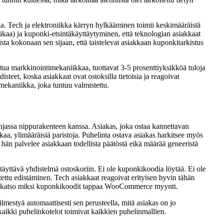
ia. Tech ja elektroniikka kärryn hylkääminen toimii keskimääräistä
aikaa) ja kuponki-etsintäkäyttäytyminen, että teknologian asiakkaat
sta kokonaan sen sijaan, että taistelevat asiakkaan kuponkitarkistus
tua markkinointimekaniikkaa, tuottavat 3-5 prosenttiyksikköä tuloja
isteet, koska asiakkaat ovat ostoksilla tietoisia ja reagoivat
smekaniikka, joka tuntuu valmistettu.
injassa nippurakenteen kanssa. Asiakas, joka ostaa kannettavan
kaa, ylimääräisiä paristoja. Puhelinta ostava asiakas harkitsee myös
hän palvelee asiakkaan todellista päätöstä eikä määrää geneeristä
täyttävä yhdistelmä ostoskoriin. Ei ole kuponkikoodia löytää. Ei ole
tettu edistäminen. Tech asiakkaat reagoivat erityisen hyvin tähän
tos, katso miksi kuponkikoodit tappaa WooCommerce myynti.
 ilmestyä automaattisesti sen perusteella, mitä asiakas on jo
kaikki puhelinkotelot toimivat kaikkien puhelinmallien.