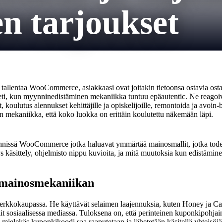
en tarjoukset
n tallentaa WooCommerce, asiakkaasi ovat joitakin tietoonsa ostavia ostaj
heti, kun myynninedistäminen mekaniikka tuntuu epäautentic. Ne reagoivat
t, koulutus alennukset kehittäjille ja opiskelijoille, remontoida ja avoi
n mekaniikka, että koko luokka on erittäin koulutettu näkemään läpi.
ynnissä WooCommerce jotka haluavat ymmärtää mainosmallit, jotka todell
käsittely, ohjelmisto nippu kuvioita, ja mitä muutoksia kun edistäminen l
n mainosmekaniikan
 verkkokaupassa. He käyttävät selaimen laajennuksia, kuten Honey ja Ca
it sosiaalisessa mediassa. Tuloksena on, että perinteinen kuponkipohja
 mielekäs kuponkikoodi saa raaputetaan ja lähetetään käsitellä yhteisöjä 