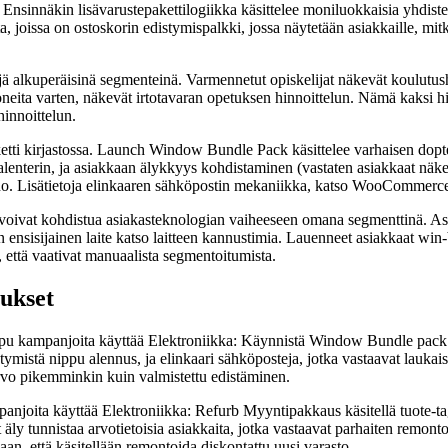
Ensinnäkin lisävarustepakettilogiikka käsittelee moniluokkaisia yhdistel
ita, joissa on ostoskorin edistymispalkki, jossa näytetään asiakkaille, mi
ilejä alkuperäisinä segmenteinä. Varmennetut opiskelijat näkevät koulutu
oneita varten, näkevät irtotavaran opetuksen hinnoittelun. Nämä kaksi hi
hinnoittelun.
i kirjastossa. Launch Window Bundle Pack käsittelee varhaisen dopter l
kalenterin, ja asiakkaan älykkyys kohdistaminen (vastaten asiakkaat näke
o. Lisätietoja elinkaaren sähköpostin mekaniikka, katso WooCommerce
voivat kohdistua asiakasteknologian vaiheeseen omana segmenttinä. Asia
n ensisijainen laite katso laitteen kannustimia. Lauenneet asiakkaat wi
n, että vaativat manuaalista segmentoitumista.
aukset
ippu kampanjoita käyttää Elektroniikka: Käynnistä Window Bundle pack k
stymistä nippu alennus, ja elinkaari sähköposteja, jotka vastaavat lauka
 arvo pikemminkin kuin valmistettu edistäminen.
panjoita käyttää Elektroniikka: Refurb Myyntipakkaus käsitellä tuote-t
ly tunnistaa arvotietoisia asiakkaita, jotka vastaavat parhaiten remonto
jaan, että käsitellään remontoida diskontattu uusi varasto.