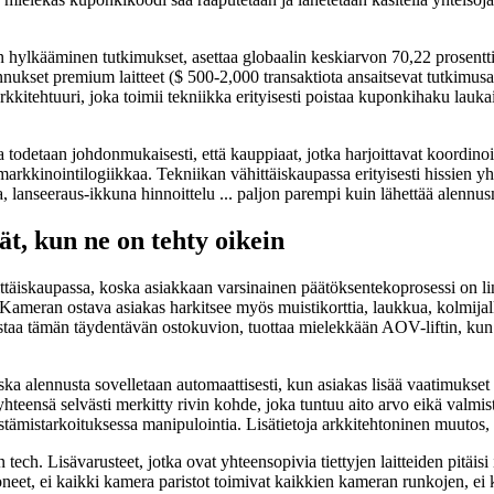
yn hylkääminen tutkimukset, asettaa globaalin keskiarvon 70,22 prosentt
annukset premium laitteet ($ 500-2,000 transaktiota ansaitsevat tutkimus
kitehtuuri, joka toimii tekniikka erityisesti poistaa kuponkihaku laukai
odetaan johdonmukaisesti, että kauppiaat, jotka harjoittavat koordinoi
 markkinointilogiikkaa. Tekniikan vähittäiskaupassa erityisesti hissien yhd
a, lanseeraus-ikkuna hinnoittelu ... paljon parempi kuin lähettää alennu
ät, kun ne on tehty oikein
ittäiskaupassa, koska asiakkaan varsinainen päätöksentekoprosessi on l
. Kameran ostava asiakas harkitsee myös muistikorttia, laukkua, kolmijal
nistaa tämän täydentävän ostokuvion, tuottaa mielekkään AOV-liftin, kun 
a alennusta sovelletaan automaattisesti, kun asiakas lisää vaatimukset 
yhteensä selvästi merkitty rivin kohde, joka tuntuu aito arvo eikä valmis
distämistarkoituksessa manipulointia. Lisätietoja arkkitehtoninen muu
tech. Lisävarusteet, jotka ovat yhteensopivia tiettyjen laitteiden pitäisi
neet, ei kaikki kamera paristot toimivat kaikkien kameran runkojen, ei 