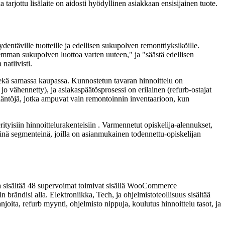
arjottu lisälaite on aidosti hyödyllinen asiakkaan ensisijainen tuote.
dentäville tuotteille ja edellisen sukupolven remonttiyksiköille.
semman sukupolven luottoa varten uuteen," ja "säästä edellisen
natiivisti.
 sekä samassa kaupassa. Kunnostetun tavaran hinnoittelu on
jo vähennetty), ja asiakaspäätösprosessi on erilainen (refurb-ostajat
sääntöjä, jotka ampuvat vain remontoinnin inventaarioon, kun
ityisiin hinnoittelurakenteisiin . Varmennetut opiskelija-alennukset,
äisinä segmenteinä, joilla on asianmukainen todennettu-opiskelijan
sisältää 48 supervoimat toimivat sisällä WooCommerce
 brändisi alla. Elektroniikka, Tech, ja ohjelmistoteollisuus sisältää
njoita, refurb myynti, ohjelmisto nippuja, koulutus hinnoittelu tasot, ja