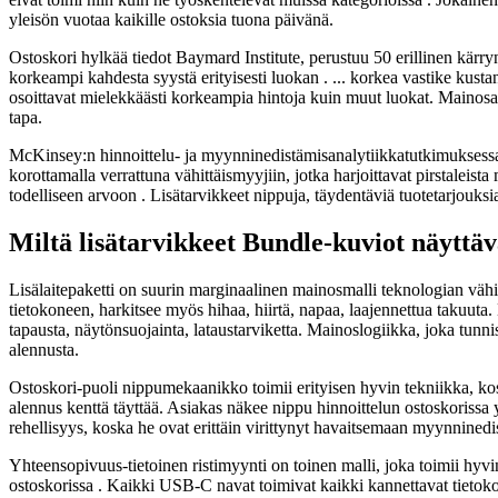
yleisön vuotaa kaikille ostoksia tuona päivänä.
Ostoskori hylkää tiedot Baymard Institute, perustuu 50 erillinen kärr
korkeampi kahdesta syystä erityisesti luokan . ... korkea vastike kust
osoittavat mielekkäästi korkeampia hintoja kuin muut luokat. Mainosark
tapa.
McKinsey:n hinnoittelu- ja myynninedistämisanalytiikkatutkimuksessa t
korottamalla verrattuna vähittäismyyjiin, jotka harjoittavat pirstaleista
todelliseen arvoon . Lisätarvikkeet nippuja, täydentäviä tuotetarjouksi
Miltä lisätarvikkeet Bundle-kuviot näyttäv
Lisälaitepaketti on suurin marginaalinen mainosmalli teknologian väh
tietokoneen, harkitsee myös hihaa, hiirtä, napaa, laajennettua takuuta
tapausta, näytönsuojainta, lataustarviketta. Mainoslogiikka, joka tun
alennusta.
Ostoskori-puoli nippumekaanikko toimii erityisen hyvin tekniikka, kosk
alennus kenttä täyttää. Asiakas näkee nippu hinnoittelun ostoskorissa 
rehellisyys, koska he ovat erittäin virittynyt havaitsemaan myynnine
Yhteensopivuus-tietoinen ristimyynti on toinen malli, joka toimii hyvin 
ostoskorissa . Kaikki USB-C navat toimivat kaikki kannettavat tietoko