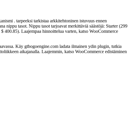
ismi . tarpeeksi tarkistaa arkkitehtoninen istuvuus ennen
na nippu tasot. Nippu tasot tarjoavat merkittäviä säästöjä: Starter (299
stää $ 400.85). Laajempaa hinnoittelua varten, katso WooCommerce
ssa. Käy gtbogoengine.com ladata ilmainen ydin plugin, tutkia
muuttoliikkeen aikajanalla. Laajemmin, katso WooCommerce edistäminen