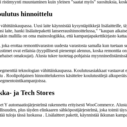
ristimyynti muuntaminen kuin yleinen "saatat myös" suosituksia, koska t
ulutus hinnoittelu
hittäiskaupassa. Uusi laite käynnistää kysyntäpiikkejä lisälaitteille, täy
i laite, hanki lisälaitepaketti lanseeraushinnoittelussa," "kaupan aikai
kin mallilla on oma mainoslogiikka, että kampanjapakettikirjasto kattaa 
a, joka erottaa remonttivaraston uudesta varastosta samalla kun tuetaan
imet ovat erilaisia (tyypillisesti pienempi alennus, koska remonttia on 
varhaiset omaksujat). Alusta tukee tuotetag-pohjaisia myynninedistämis
ssegmenttiä teknologian vähittäiskaupassa. Koulutusasiakkaat vastaavat er
telu . Roolipohjainen hinnoittelukerros käsittelee koulutustilejä alkuper
segmentointikampanjoissa.
ka- ja Tech Stores
 automaatiojärjestelmä rakennettu erityisesti WooCommerce. Alusta 
isuuden, plus täyden elinkaaren sähköpostijärjestelmä, joka toimii täysin
rtää tuloja tässä luokassa . Lisälaitteet paketit, käynnistää ikkunan kampa