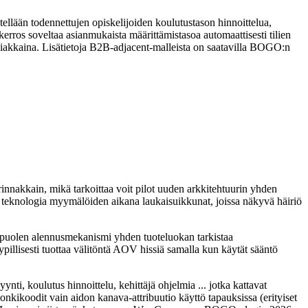
itellään todennettujen opiskelijoiden koulutustason hinnoittelua,
kerros soveltaa asianmukaista määrittämistasoa automaattisesti tilien
isasiakkaina. Lisätietoja B2B-adjacent-malleista on saatavilla BOGO:n
innakkain, mikä tarkoittaa voit pilot uuden arkkitehtuurin yhden
ää teknologia myymälöiden aikana laukaisuikkunat, joissa näkyvä häiriö
in-puolen alennusmekanismi yhden tuoteluokan tarkistaa
ypillisesti tuottaa välitöntä AOV hissiä samalla kun käytät sääntö
ti, koulutus hinnoittelu, kehittäjä ohjelmia ... jotka kattavat
nkikoodit vain aidon kanava-attribuutio käyttö tapauksissa (erityiset