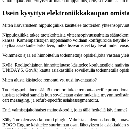
vaikuttajakoodit, erityiset affiliate kumppanuus, erityiset valmist
Usein kysyttyä elektroniikkakaupan omista
Miten lisävarusteen nippulogiikka käsittelee tuotteiden yhteensopivuu
Nippulogiikka tukee tuotekohtaisia yhteensopivuussuhteita sääntöko
kanssa. Kameraparistojen nippusääntö voidaan konfiguroida tietyille ka
näyttää asiakkaille tarkalleen, mitkä lisävarusteet täyttävät niiden ensisi
Voimmeko ajaa eri hinnoittelun todennettuja opiskelijoita vastaan ylei
Kyllä. Roolipohjainen hinnoittelutaso käsittelee koulutustilejä natiiv
UNiDAYS, GovX) kautta asiakastilille sovelletulla todennetulla opiskel
Miten alusta käsittelee remontti vs. uusi inventaario?
Tuotetag-pohjainen sääntö moottori tukee remont-specific promotional 
uusista selvästi samalla kun sovelletaan asianmukaisia myynninedistä
cart messaging, ja refurb-specific asiakassegmentoitu.
Entä valmistajakohtaiset mainoskoodit, joita tällä hetkellä käytämme?
Säilytä ne olemassa kuponki plugin. Valmistaja alennus koodit, kanav
BOGO Engine käsittelee suurimman osan lähetyksen ja asiakkaiden seg