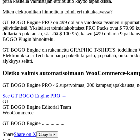
pitää käsitellä valmistajan-attribuutio käyttö tapauksissa.
Miten elektroniikan hinnoittelu toimii eri mittakaavassa?
GT BOGO Engine PRO on 499 dollaria vuodessa tasainen riippumatta tu
päivittämistä. Yksittäiset toimialakohtaiset PRO Packs ovat $ 79.99 kun
dollaria 5 pakkausta, säästää $ 100.95), kasvu (499 dollaria 9 pakka
BOGO Plugin hinnoittelu.
GT BOGO Engine on rakennettu GRAPHIC T-SHIRTS, todellinen WooCo
Elektroniikka ja Tech kampanja paketti kirjasto, ja päättää, onko ar
älykkyys selitti.
Oletko valmis automatisoimaan WooCommerce-kamp
GT BOGO Engine PRO 46 supervoimaa, 200 kampanjapakkausta, no
See GT BOGO Engine PRO →
GT
GT BOGO Engine Editorial Team
WooCommerce
GT BOGO Engine ..................
Share
Share on X
Copy link