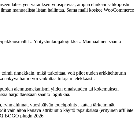
amiseen lähestyen varauksen vuosipäivää, ampua elinkaarisähköpostin
oja ilman manuaalista listan hallintaa. Sama malli koskee WooCommerce
ipakkausmallit ...Yrityshintarajalogiikka ...Manuaalinen sääntö
imii rinnakkain, mikä tarkoittaa, voit pilot uuden arkkitehtuurin
 näkyvä häiriö voi vaikuttaa tuloja mielekkäästi.
korin-puolen alennusmekanismi yhden omaisuuden tai kokemuksen
ssiä harjoittaessaan sääntö logiikkaa.
a, ryhmähinnat, vuosipäivän touchpoints . kattaa tärkeimmät
t vain aitoa kanava-attribuutio käyttö tapauksissa (erityinen affiliate
O ZQ BOGO plugin 2026.