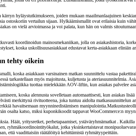
nti.
seen kärryn hyläystutkimukseen, joiden mukaan maailmanlaajuinen keski
ia ostoskoriin vertailun sijaan. Hylkäämismallit ovat erilaisia kuin väh
iakas on vielä arvioimassa ja voi palata, kun hän on valmis sitoutumaan.
atkuvasti koordinoidun mainosmekaniikan, jolla on asiakashistoria, kor
stykset, koska uskollisuusasiakkaat edustavat kerta-asiakkaan eliniän ar
n tehty oikein
alli, koska asiakkaan varsinainen matkan suunnittelu vastaa pakettira
essä tarkastellaan myös majoitusta, kuljetusta ja ateriasuunnitelmia. Asi
tämislogiikka tuottaa mielekkään AOV-liftin, kun asiakas palvelee asia
miseen, koska alennusta sovelletaan automaattisesti, kun asiakas lisä
lvästi merkittynä rivituotteena, joka tuntuu aidolta matkasuunnittelun 
n herkkiä havaitsemaan myynninedistämisen manipulointia.Matkustusteoll
irtymän osalta katso, miksi kuponkikoodit tappavat WooCommerce:n myyn
ia. Häät, yritysretket, perhetapaamiset, ystäväryhmämatkat . Kaikilla
n, ryhmäkoordinointityökalut, jotka yksinkertaistavat monipuoluevarauk
aan, että vaadittaisiin räätälöityä kehittämistä ryhmätyypeittäin.