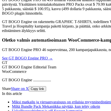
päivitystä. Yksittäinen toimialakohtainen PRO Packs ovat $ 79.99 kukin,
5 pakkausta, säästää $ 100.95), kasvu (499 dollaria 9 pakkausta, sä
BOGO plugin hinnoittelu.
GT BOGO Engine on rakennettu GRAPHIC T-SHIRTS, todellinen WooCo
Travel ja Hospitality kampanja paketti kirjasto, ja päättää, onko ar
edistäminen älykkyys selitti.
Oletko valmis automatisoimaan WooCommerce-kamp
GT BOGO Engine PRO 46 supervoimaa, 200 kampanjapakkausta, no
See GT BOGO Engine PRO →
GT
GT BOGO Engine Editorial Team
WooCommerce
GT BOGO Engine ..................
Share
Share on X
Copy link
In this article
Miksi matkailu ja vieraanvaraisuus on erilaisia myynninedistämi
Miltä Bundle Pack Mekaniikka näyttää, kun tehty oikein
Uskollisuusohjelmat ja off-Season kampanjat