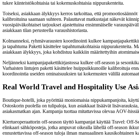
tukee kiinteistökohtaisia tai kokemuskohtaisia nippurakenteita.
Toiseksi, asiakkaan älykkyys kerros tarkoittaa, että promootiosäännöt 
kalibroituina saamaan suhteen. Palauttavat matkustajat näkevät kiinni
vuosipäiväkohtaiset tarjoukset ajastettuina ensimmäiselle varauspäiväll
asiakkaan tilan perusteella varaushistoriasta.
Kolmanneksi, ryhmävarausten koordinointi kulkee kampanjapakettikirj
ja tapahtuma Paketti käsittelee tapahtumakohtaisia nippurakenteita. Mat
asiakkaan älykkyys, joka kohdistuu kaikkiin määritettyihin atomima
Neljänneksi kampanjapakettikirjastossa kulkee off-season ja sesonkika
Varhaisten lintujen paketti käsittelee huippuikkunoille kalibroituja e
koordinointia useiden ominaisuuksien tai kokemusten välillä automaatt
Real World Travel and Hospitality Use Asi
Boutique-hotelli, joka pyörittää moniomaisia nippukampanjoita, käytt
Ostoskorin puolella on tulipaloja, kun asiakkaat lisäävät lisävarauksi
asiakasmatkan ajan. Kampanja tuottaa mitattavissa olevaa AOV-hissiä a
Kiertueoperaattorin off-season täyttö kampanjat käyttää Travel: Off-Se
elinkaari sähköposteja, jotka ampuvat oikealla lähellä off-season ikku
ennustettavissa off-season tuloja ilman manuaalinen kausikohtainen 