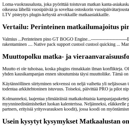
Loma-vuokrausalusta, joka pyörittää toistuvan matkan kanta-asiakaska
oikeassa lähellä vuosipäivää ja soveltaa ostoskorin vuosipäivätarjou
LTV pisteytys plugin-kehystä arvokkaille matkaasiakkaille.
Vertailu: Perinteinen matkailumajoitus 
Valmius ...Perinteinen pino GT BOGO Engine...------------------------
rakentaminen .... Native pack support custool custool quicking ... Manu
Muuttopolku matka- ja vieraanvaraisuusf
Muutto ei ole tuhoisaa, koska plugins rinnakkain ilman konflikteja. 
yhden kausikampanjan ennen sitoutumista täysi muuttoliike. Tämä on er
Käytännöllinen siirtyminen sekvenssi on neljä vaihetta yli neljäsosa
todentaa arkkitehtoninen istuvuus. Toiseksi, päivittää PRO ja pilot nipp
Kolmanneksi, laajentaa ylimääräisiä matkakohtaisia kampanjapaketteja 
myynninedistämishetket luokan kalenterissa. Neljänneksi, eläkkeelle pe
partners, erityisiä yritysvarauksen koodit), jossa koodi on myön
Usein kysytyt kysymykset Matkaalustan om