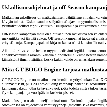
Uskollisuusohjelmat ja off-Season kampan
Matkailijan uskollisuus on matkustamisen vähittäismyyntialan korkein e
kävijän tuloista. Uskollisuuden säilyttämistä ajavat myynninedistämism
yksinoikeudelliset tarjoukset uskollisuusjäsenille ja kausittainen tunnu
Off-season kampanjan malli on ainutlaatuinen matkustaa sen kalenteriv
mekaniikka voi täyttää aukon. Off-season kampanjat tuottavat erilais
erityisiä etuja. Kampanjapaketti kirjasto kattaa nämä kausimallit nati
Alkuun-bird vs. viime hetken myynninedistämislogiikka tuottaa ennust
ennakkovarauksia asianmukaisella hinnoittelulla. Viime hetken kampanjo
kiinteistöllä ilman ristiriitaa, koska kukin kohde on eri asiakassegme
Mitä GT BOGO Engine tarjoaa matkustaa 
GT BOGO Engine on maailman ensimmäinen yritysluokan Osta X Get Y
automaattisesti, plus 200 pre-building kampanja paketit 19 teollisuuden
kampanjapaketit, jotka kattavat kuviot, jotka todella siirtää tuloja tä
täyte kampanjat, ja vuosipäivän kosketuspisteet.
Matka-alustojen osalta on neljä ominaisuutta. Ensinnäkin pakettilogiikk
ostoskorissa on täydentäviä varaustyyppejä (majoitus sekä kokemus ja ru