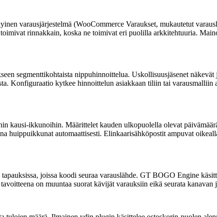
yinen varausjärjestelmä (WooCommerce Varaukset, mukautetut varauslii
toimivat rinnakkain, koska ne toimivat eri puolilla arkkitehtuuria. Maino
kseen segmenttikohtaista nippuhinnoittelua. Uskollisuusjäsenet näkevät j
a. Konfiguraatio kytkee hinnoittelun asiakkaan tiliin tai varausmalliin a
hin kausi-ikkunoihin. Määrittelet kauden ulkopuolella olevat päivämäärä
huippuikkunat automaattisesti. Elinkaarisähköpostit ampuvat oikealla etä
tapauksissa, joissa koodi seuraa varauslähde. GT BOGO Engine käsitte
 tavoitteena on muuntaa suorat kävijät varauksiin eikä seurata kanavan j
lojen määrä. Ilmainen ydin plugin käsittelee ostoskorin-puolen alenn