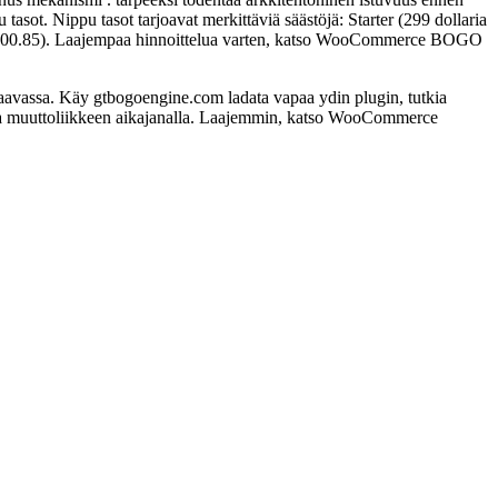
tasot. Nippu tasot tarjoavat merkittäviä säästöjä: Starter (299 dollaria
stää 400.85). Laajempaa hinnoittelua varten, katso WooCommerce BOGO
ssa. Käy gtbogoengine.com ladata vapaa ydin plugin, tutkia
uttaa muuttoliikkeen aikajanalla. Laajemmin, katso WooCommerce