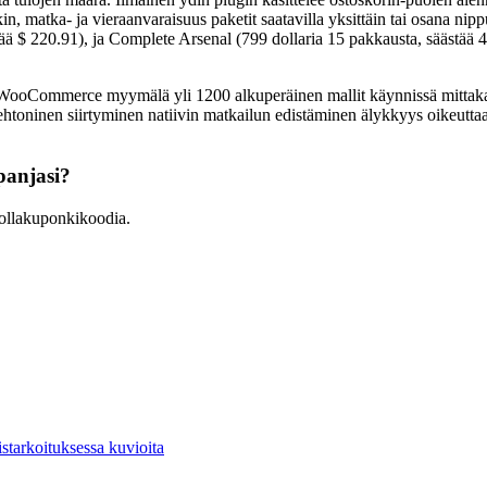
 matka- ja vieraanvaraisuus paketit saatavilla yksittäin tai osana nippu 
ästää $ 220.91), ja Complete Arsenal (799 dollaria 15 pakkausta, sää
mmerce myymälä yli 1200 alkuperäinen mallit käynnissä mittakaava
kkitehtoninen siirtyminen natiivin matkailun edistäminen älykkyys oike
anjasi?
llakuponkikoodia.
starkoituksessa kuvioita