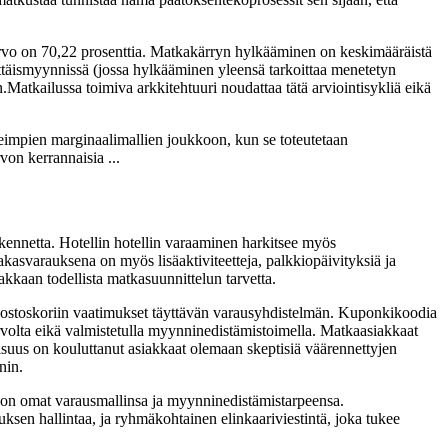
arvo on 70,22 prosenttia. Matkakärryn hylkääminen on keskimääräistä
ittäismyynnissä (jossa hylkääminen yleensä tarkoittaa menetetyn
Matkailussa toimiva arkkitehtuuri noudattaa tätä arviointisykliä eikä
keimpien marginaalimallien joukkoon, kun se toteutetaan
von kerrannaisia ...
kennetta. Hotellin hotellin varaaminen harkitsee myös
akasvarauksena on myös lisäaktiviteetteja, palkkiopäivityksiä ja
kkaan todellista matkasuunnittelun tarvetta.
ä ostoskoriin vaatimukset täyttävän varausyhdistelmän. Kuponkikoodia
arvolta eikä valmistetulla myynninedistämistoimella. Matkaasiakkaat
isuus on kouluttanut asiakkaat olemaan skeptisiä väärennettyjen
nin.
 on omat varausmallinsa ja myynninedistämistarpeensa.
sen hallintaa, ja ryhmäkohtainen elinkaariviestintä, joka tukee