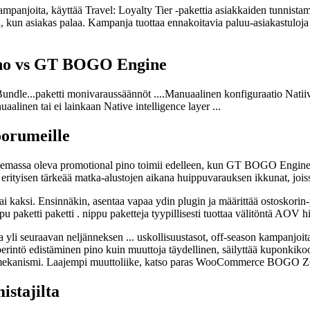
mpanjoita, käyttää Travel: Loyalty Tier -pakettia asiakkaiden tunnist
sta, kun asiakas palaa. Kampanja tuottaa ennakoitavia paluu-asiakastul
pino vs GT BOGO Engine
-Bundle...paketti monivaraussäännöt ....Manuaalinen konfiguraatio Natiiv
aalinen tai ei lainkaan Native intelligence layer ...
oorumeille
Olemassa oleva promotional pino toimii edelleen, kun GT BOGO Engine to
ityisen tärkeää matka-alustojen aikana huippuvarauksen ikkunat, joissa
n tai kaksi. Ensinnäkin, asentaa vapaa ydin plugin ja määrittää ostos
u paketti paketti . nippu paketteja tyypillisesti tuottaa välitöntä AOV hi
yli seuraavan neljänneksen ... uskollisuustasot, off-season kampanjoit
rintö edistäminen pino kuin muuttoja täydellinen, säilyttää kuponkikoodi
tämismekanismi. Laajempi muuttoliike, katso paras WooCommerce BOG
istajilta