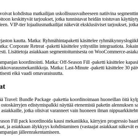
voivat kohdistua matkailijan uskollisuusvaiheeseen natiivina segmenttin
pitoon keskittyvät tarjoukset, jotka tunnistavat heidän toistuvan käyttä
een. VIP-tier lojaaliusmatkailijat näkevät eksklusiiviset tarjoukset, jot
aston kautta. Matka: Ryhmähintapaketti käsittelee ryhmäkynnyslogiikk
ka: Corporate Retreat -paketti käsittelee yritystilin integraatiota. Joka
isesti. Lisätietoja asiakkaan segmentoitumisesta on WooCommerce-asiak
mpanjan koordinointi. Matka: Off-Season Fill -paketti käsittelee kapasi
nnakkovarausmekaniikkoja. Matka: Last-Minute -paketti käsittelee 30 päiv
isesti eikä vaadi omavaraisuutta.
at
ää Travel: Bundle Package -pakettia koordinoimaan huoneillan öitä kylp
a, ostoskärryjen edistymispalkki näyttää etenemistä paketin alennuksen 
siakkaille, jotka olisivat varanneet vain huoneen ilman nippuarkkiteht
ason Fill pack koordinoida kausi mekaniikka, kärryjen progressio baari n
nat, ja asiakkaan älykkyys kohdistaminen (vastaajat asiakkaat näkevät eri
kampanjan jälleenrakentamiseen.