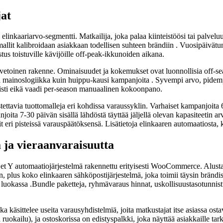
jat
linkaariarvo-segmentti. Matkailija, joka palaa kiinteistöösi tai palveluu
allit kalibroidaan asiakkaan todellisen suhteen brändiin . Vuosipäivätun
stus toistuville kävijöille off-peak-ikkunoiden aikana.
etoinen rakenne. Ominaisuudet ja kokemukset ovat luonnollisia off-seas
ia mainoslogiikka kuin huippu-kausi kampanjoita . Syvempi arvo, pidempi
ivisti eikä vaadi per-season manuaalinen kokoonpano.
ettavia tuottomalleja eri kohdissa varaussyklin. Varhaiset kampanjoita
ita 7-30 päivän sisällä lähdöstä täyttää jäljellä olevan kapasiteetin ar
ntit eri pisteissä varauspäätöksensä. Lisätietoja elinkaaren automaatio
ja vieraanvaraisuutta
 automaatiojärjestelmä rakennettu erityisesti WooCommerce. Alusta 
, plus koko elinkaaren sähköpostijärjestelmä, joka toimii täysin brändisi
ssä luokassa .Bundle paketteja, ryhmävaraus hinnat, uskollisuustasotunnis
a käsittelee useita varausyhdistelmiä, joita matkustajat itse asiassa os
okailu), ja ostoskorissa on edistyspalkki, joka näyttää asiakkaille tark