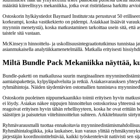
määrätä kiireellisyys mekaniikka, jotka ovat ristiriidassa harkittu arvioi
Ostoskorin hylkäystiedot Baymard Institute:sta perustuvat 50 erilli
korkeampi, koska vastikekierto on pidempi. Asiakkaat lisäävät varauks
myynnin menetystä), koska matkustaminen tarkoittaa usein sitä, että as
taistele sitä vastaan.
McKinsey:n hinnoittelu- ja uskollisuusintegraatiotutkimus tunnistaa j
asianmukaisella analytiikkamenetelmällä. Matkalla erityisesti hissiyhdi
Miltä Bundle Pack Mekaniikka näyttää, ku
Bundle-paketti on matkailussa suurin marginaalinen myynninedistämism
aamiaispaketteja, kylpyläpalveluita ja retkiä. Asiakasvarauksen yhteyd
ryhmähintoja. Näiden täydentävien ostomallien tunnistava myynninedis
Ostoskorin puoleinen nippumekaanikko toimii erityisen hyvin matkusta
ei löydy. Asiakas näkee nippujen hinnoittelun ostoskorissa yhteensä se
reagoivat erityisen hyvin tähän rehellisyyteen, koska he ovat erittäi
säästöjen ja paisutetun viitehinnoittelun suhteen. Arkkitehtuurin si
Ryhmävarausmalli tuottaa ennakoitavia myynninedistämismahdollisuuks
Ryhmähintalogiikka, joka laukaisee, kun varaus ylittää ryhmäkynnykse
järjestäjän koordinointitehtävää, kaikki työskentelevät natiivisti sen sij