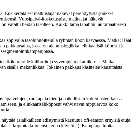
ä. Ensikertalaiset matkustajat näkevät perehdytystarjoukset
ytymisensä. Vuosipäivä-kosketuspiste matkaajat näkevät
ka on varattu heidän tasolleen. Kaikki tämä tapahtuu automaattisesti
aa sopivalla tasohinnoittelulla ryhmän koon kasvaessa. Matka: Häät
inen pakkausalus, jossa on alennuslogiikka, elinkaarisähköpostit ja
assegmentointikampanjoissa.
teetti-ikkunoille kalibroituja syvempiä mekaniikkoja. Matka:
än sisällä mekaniikkaa. Jokainen pakkaus käsittelee kausittaista
yläpalvelujen, ruokapakettien ja paikallisten kokemusten kanssa.
saamiseen, ja elinkaarisähköpostit vahvistavat nippuarvoa koko
uuria.
äyttää asiakkailleen edistymistä karsiutua off-season erityisiä etuja,
laisia kopioita kuin ensi kertaa kävijöitä). Kampanja tuottaa