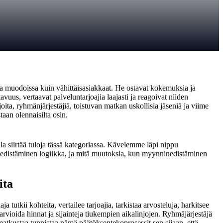
a muodoissa kuin vähittäisasiakkaat. He ostavat kokemuksia ja
vuus, vertaavat palveluntarjoajia laajasti ja reagoivat niiden
ita, ryhmänjärjestäjiä, toistuvan matkan uskollisia jäseniä ja viime
taan olennaisilta osin.
siirtää tuloja tässä kategoriassa. Kävelemme läpi nippu
u edistäminen logiikka, ja mitä muutoksia, kun myynninedistäminen
ita
tutkii kohteita, vertailee tarjoajia, tarkistaa arvosteluja, harkitsee
arvioida hinnat ja sijainteja tiukempien aikalinjojen. Ryhmäjärjestäjä
ät matkustaa tunnistaa nämä päätöksentekoprosessit sen sijaan, että