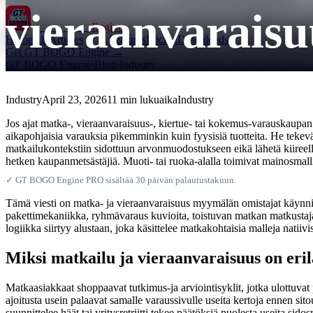
vieraanvarais
GT BOGO
Engine
Home
All Articles
Features
Pricing
Downloads
Get GT BOGO Engine →
GT BOGO Engine
›
Blog
›
Industry
Industry
April 23, 2026
11 min lukuaika
Industry
Jos ajat matka-, vieraanvaraisuus-, kiertue- tai kokemus-varauskaupa
aikapohjaisia varauksia pikemminkin kuin fyysisiä tuotteita. He tekevät
matkailukontekstiin sidottuun arvonmuodostukseen eikä lähetä kiireelli
hetken kaupanmetsästäjiä. Muoti- tai ruoka-alalla toimivat mainosmallit
✓ GT BOGO Engine PRO sisältää 30 päivän palautustakuun.
Tämä viesti on matka- ja vieraanvaraisuus myymälän omistajat käynni
pakettimekaniikka, ryhmävaraus kuvioita, toistuvan matkan matkustaja
logiikka siirtyy alustaan, joka käsittelee matkakohtaisia malleja natii
Miksi matkailu ja vieraanvaraisuus on eri
Matkaasiakkaat shoppaavat tutkimus-ja arviointisyklit, jotka ulottuvat p
ajoitusta usein palaavat samalle varaussivulle useita kertoja ennen sit
suunnittelee häät tai yritysretriitti tekee päätöksiä puolesta useita sid