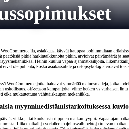
uussopimukset
n WooCommerce:lla, asiakkaasi käyvät kauppaa pohjimmiltaan erilaisiss
 päätöksiä pitkiä harkintaikkunoita pitkin, arvioivat päivämäärät ja saata
syysmekaniikkaa. Heihin kuuluu vapaa-ajanmatkailijoita, liikematkailijo
 eivät ole puhtaita, koska asiakassuhde ja ostopsykologia eroavat toisis
ssä WooCommerce jotka haluavat ymmärtää mainosmalleja, jotka todella 
n uskollisuus, off-season kampanjoita, viime hetken vs varhaisen lint
visti eikä mukautettuna vähittäiskaupan mekaniikka.
laisia myynninedistämistarkoituksessa kuvio
äiviä, viikkoja tai kuukausia riippuen matkan tyyppi. Vapaa-ajanmatkaaja 
outumista. Liikematkailija vertailee majoitusvaihtoehtoja tulevan matkan 
osryhmiä, joilla on eri prioriteetteja. Edistämismallit, jotka työskentelev