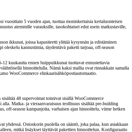
si vuosittain 5 vuoden ajan, tuottaa moninkertaisia kertaluonteisen
nustus aiemmille varauksille, tasokohtaiset edut usein matkustaville,
on ikkunat, joissa kapasiteetti ylittää kysynnän ja edistäminen
 oleskelu kannustimia, täydentävä paketti tarjoaa, off-season
 6-12 kuukautta ennen huippuikkunat tuottavat ennustettavia
volähtöisellä hinnoittelulla. Nämä kaksi mallia ovat rinnakkain samalla
sta, katso WooCommerce elinkaarisähköpostiautomaatio.
sisältää 48 supervoimat toimivat sisällä WooCommerce
 alla. Matka- ja vieraanvaraisuus teollisuus sisältää pre-building
tus, off-season kampanjoita, varhaisen ajan hinnoittelu, viime hetken
tavat yhdessä. Ostoskorin puolella on sääntö, joka palaa, kun asiakkaan
alleen, mitkä lisäykset täyttävät pakettien hinnoittelun. Konfiguraatio