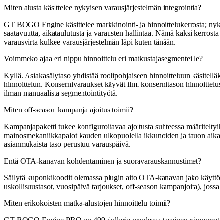
Miten alusta käsittelee nykyisen varausjärjestelmän integrointia?
GT BOGO Engine käsittelee markkinointi- ja hinnoittelukerrosta; nyk
saatavuutta, aikataulutusta ja varausten hallintaa. Nämä kaksi kerrosta 
varausvirta kulkee varausjärjestelmän läpi kuten tänään.
Voimmeko ajaa eri nippu hinnoittelu eri matkustajasegmenteille?
Kyllä. Asiakasälytaso yhdistää roolipohjaiseen hinnoitteluun käsitellä
hinnoittelun. Konsernivaraukset käyvät ilmi konsernitason hinnoittelust
ilman manuaalista segmentointityötä.
Miten off-season kampanja ajoitus toimii?
Kampanjapaketti tukee konfiguroitavaa ajoitusta suhteessa määriteltyi
mainosmekaniikkapalot kauden ulkopuolella ikkunoiden ja tauon aikana 
asianmukaista taso perustuu varauspäivä.
Entä OTA-kanavan kohdentaminen ja suoravarauskannustimet?
Säilytä kuponkikoodit olemassa plugin aito OTA-kanavan jako käyttö 
uskollisuustasot, vuosipäivä tarjoukset, off-season kampanjoita), jossa
Miten erikokoisten matka-alustojen hinnoittelu toimii?
GT BOGO Engine PRO on 499 dollaria vuodessa tasainen riippumatta tu