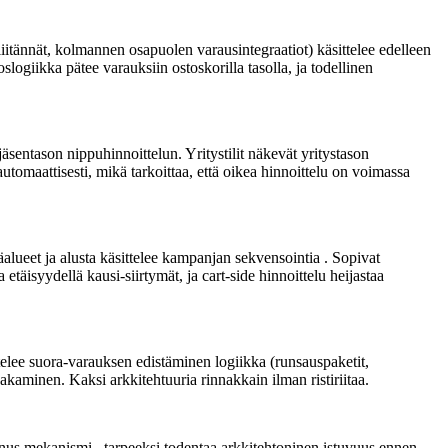
tännät, kolmannen osapuolen varausintegraatiot) käsittelee edelleen
slogiikka pätee varauksiin ostoskorilla tasolla, ja todellinen
äsentason nippuhinnoittelun. Yritystilit näkevät yritystason
utomaattisesti, mikä tarkoittaa, että oikea hinnoittelu on voimassa
alueet ja alusta käsittelee kampanjan sekvensointia . Sopivat
isyydellä kausi-siirtymät, ja cart-side hinnoittelu heijastaa
lee suora-varauksen edistäminen logiikka (runsauspaketit,
akaminen. Kaksi arkkitehtuuria rinnakkain ilman ristiriitaa.
us mekanismi . tarpeeksi todentaa arkkitehtoninen istuvuus ennen