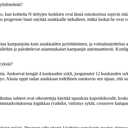
 yhdistelmiä?
 kun kohteita N tiettyjen luokkien ovat läsnä ostoskorissa sopivin mää
progressio baari näyttää asiakkaille tarkalleen, mitkä luokat he ovat va
aisia kampanjoita kuin asiakkaiden pyörittäminen, ja voimaharjoittelun a
alleihin ja paloittelevat asianmukaiset kampanjat automaattisesti. Konfig
syyksiä?
toria. Juoksevat kengät 4 kuukauden sykli, joogamatot 12 kuukauden sykl
ys. Alusta oppii radan asiakkaan todellinen ostokuvio sen sijaan, että so
aikuttaa suhteet ovat oikeutettuja käyttää tapauksia kuponkikoodit, 
tarkoituksessa logiikkaa (vaihdot, virkistys syklit, crossover kampanj
jen määrä. Ilmainen ydin plugin käsittelee ostoskorin-puolen alennus m