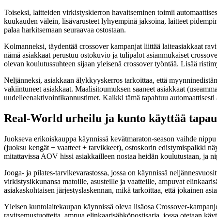
Toiseksi, laitteiden virkistyskierron havaitseminen toimii automaattises
kuukauden välein, lisävarusteet lyhyempinä jaksoina, laitteet pidempin
palaa harkitsemaan seuraavaa ostostaan.
Kolmanneksi, täydentää crossover kampanjat liittää laiteasiakkaat ravi
nämä asiakkaat perustuu ostokuvio ja tulipalot asianmukaiset crossover
olevan koulutussuhteen sijaan yleisenä crossover työntää. Lisää ris
Neljänneksi, asiakkaan älykkyyskerros tarkoittaa, että myynninedistä
vakiintuneet asiakkaat. Maalisitoumuksen saaneet asiakkaat (useammat 
uudelleenaktivointikannustimet. Kaikki tämä tapahtuu automaattisesti asi
Real-World urheilu ja kunto käyttää tapau
Juokseva erikoiskauppa käynnissä kevätmaraton-season vaihde nippu k
(juoksu kengät + vaatteet + tarvikkeet), ostoskorin edistymispalkki nä
mitattavissa AOV hissi asiakkailleen nostaa heidän koulutustaan, ja n
Jooga- ja pilates-tarvikevarastossa, jossa on käynnissä neljännesvuosit
virkistysikkunansa matoille, asusteille ja vaatteille, ampuvat elinkaar
asiakaskohtaisen järjestyslaskennan, mikä tarkoittaa, että jokainen asia
Yleisen kuntolaitekaupan käynnissä oleva lisäosa Crossover-kampanjois
ravitsemustuotteita, ampua elinkaarisähköpostisarja, jossa otetaan käyt