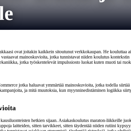
le
kaasi ovat joitakin kaikkein sitoutunut verkkokaupan. He kouluttaa aikata
astaavat mainoskuvioita, jotka tunnistavat niiden koulutus kontekstin . l
Mekaniikka, jotka työskentelevät impulssiosto luokat kuten muoti tai ru
Commerce jotka haluavat ymmärtää mainoskuvioita, jotka todella siirtää
 kampanjoita, ja mitä muutoksia, kun myynninedistäminen logiikka siirtyy 
vioita
kausiluonteisten hetkien sijaan. Asiakaskoulutus maraton-liikkeille juoksu
oja laitteiden, sitten tarvikkeet, sitten täydentää niiden rutiini kypsyy.
otka tunnistavat asiakkaan etenemistä, täydentää risteyksiä, jotka yhdistäv