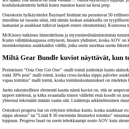
koulutuskalenterin hetkiä kuten maraton kausi tai kesä prep.
Ostoskorin hylkäystiedot Baymard Institute:sta perustuvat 50 erillise
muodista tai ruoasta siinä, että tämän luokan asiakkailla on tyypillise
laatuasiat ja asiakkaat tutkivat laajasti ennen sitoutumista). Kunnossa 
McKinsey-tutkimus hinnoittelusta ja myynninedistämistoimista tunnis
Kunto vähittäiskaupassa erityisesti, hissien yhdisteet, koska AOV on k
moninkertaistuu asiakkaiden välillä, jotka usein suorittaa useita liike
Miltä Gear Bundle kuviot näyttävät, kun t
Perinteinen "Osta One Get One" -malli toimii joidenkin kunto alaluokki
estää 30% pois" malli toimii, koska cross-luokka nippu palvelee asiakk
vapaa toimitus" malli toimii, koska toimituskustannukset on mielekäs
Jaettu rakenteellinen elementti kautta nämä kuviot on, että ne ampuvat 
tarpeet mielessä, ja kitka avaamalla toinen välilehti etsiä koodit on ju
yhteensä tekemättä mitään vaatia sitä. Lisätietoja arkkitehtoninen 
Ostoskori progress bar on erityisen tehokas kunto, koska asiakkaat ova
nippu alennus" tai "Lisää $ 30 enemmän ilmaiseksi toimitus" muuntaa ma
loppuun. Progress baari on usein tehokkaampi nosto AOV kuin alennus 