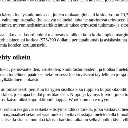
en kärryn hyläystutkimukseen, joiden mukaan globaali keskiarvo on 70,22
sti vahvempi ostoaike (he ostavat välineitä, joita he tarvitsevat erityise
toimiva myynninedistämisarkkitehtuuri tukee erityisesti tutkimus- ja sitoum
taa jatkuvasti koordinoidut mainosmekaniikka kuin korkeimpien margina
ohtalainen tai korkea ($75-300 dollaria per tapahtuma) ja asiakaskunta 
toimia kohden koulutussykli.
ehty oikein
en . perusvaatteiden, asusteiden, koulutustuotteiden . ja tuottaa miele
aan todellinen päätöksentekoprosessi (ne tarvitsevat täydellinen jooga-
 hylkääminen laukaisin.
automaattisesti perustuu kärryjen sisältöä eikä riippuen kuponkikoodit. Fi
uri kitka, joka ajaa heidät pois tilauksen. Nippu ja kynnys kuviot, jotka
muutos, katso miksi kuponkikoodit tappaa WooCommerce myynti.
t erittäin reagoivia selkeitä edistymisindikaattoreita, jotka vastaavat
rginaaliset selaimet vaatimukset täyttäviä ostajia mielekkäällä hinnall
itse, koska se muuntaa kärryn harkinta-aika on selkeä polku täyttävill