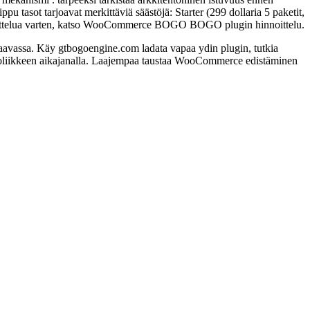
pu tasot tarjoavat merkittäviä säästöjä: Starter (299 dollaria 5 paketit,
hinnoittelua varten, katso WooCommerce BOGO BOGO plugin hinnoittelu.
ssa. Käy gtbogoengine.com ladata vapaa ydin plugin, tutkia
uttoliikkeen aikajanalla. Laajempaa taustaa WooCommerce edistäminen