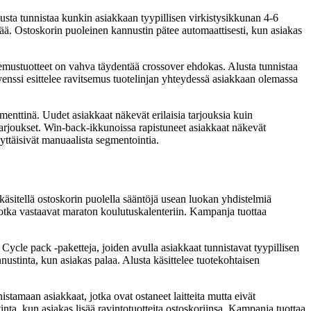
Alusta tunnistaa kunkin asiakkaan tyypillisen virkistysikkunan 4-6
ivää. Ostoskorin puoleinen kannustin pätee automaattisesti, kun asiakas
tsemustuotteet on vahva täydentää crossover ehdokas. Alusta tunnistaa
venssi esittelee ravitsemus tuotelinjan yhteydessä asiakkaan olemassa
nttinä. Uudet asiakkaat näkevät erilaisia tarjouksia kuin
tarjoukset. Win-back-ikkunoissa rapistuneet asiakkaat näkevät
lyttäisivät manuaalista segmentointia.
itellä ostoskorin puolella sääntöjä usean luokan yhdistelmiä
 jotka vastaavat maraton koulutuskalenteriin. Kampanja tuottaa
Cycle pack -paketteja, joiden avulla asiakkaat tunnistavat tyypillisen
nnustinta, kun asiakas palaa. Alusta käsittelee tuotekohtaisen
tamaan asiakkaat, jotka ovat ostaneet laitteita mutta eivät
inta, kun asiakas lisää ravintotuotteita ostoskoriinsa. Kampanja tuottaa