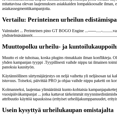
mitattavissa olevan laajennuksen asiakkaiden lompakkoosalle ilman, e
asiakassegmenttikampanjoita.
Vertailu: Perinteinen urheilun edistämis
Valmiudet ... Perinteinen pino GT BOGO Engine ...------.....-..........va
yhdistelmäsäännöt.......................................................................................
Muuttopolku urheilu- ja kuntoilukauppoih
Muutto ei ole tuhoisaa, koska plugins rinnakkain ilman konflikteja. 
yhden kampanjan tyyppi .Tyypillisesti vaihde nippu tai ilmainen toimi
panoksia kausityön.
Käytännöllinen siirtymäjärjestys on neljä vaihetta yli neljäsosan tai 
istuvuus. Toiseksi, päivittää PRO ja ohjaa vaihde nippu paketti on kork
Kolmanneksi, laajentaa ylimääräisiä kunto-kohtaisia kampanjapaketteja 
vuosipäiväkampanjat ... jotka kattavat tärkeimmät myynninedistämishet
attribuutio käyttöä tapauksissa (erityiset urheilijakumppanuudet, e
Usein kysyttyä urheilukaupan omistajalta