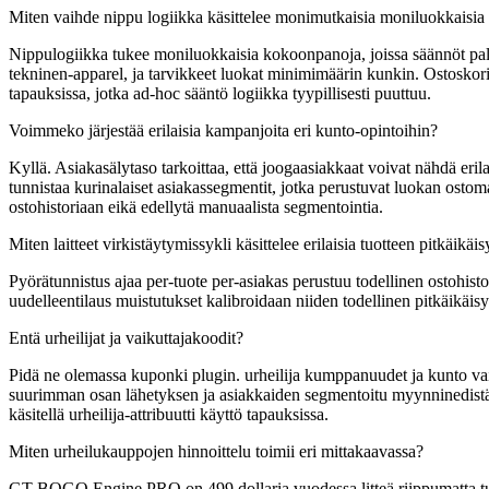
Miten vaihde nippu logiikka käsittelee monimutkaisia moniluokkaisia
Nippulogiikka tukee moniluokkaisia kokoonpanoja, joissa säännöt palo,
tekninen-apparel, ja tarvikkeet luokat minimimäärin kunkin. Ostoskorin 
tapauksissa, jotka ad-hoc sääntö logiikka tyypillisesti puuttuu.
Voimmeko järjestää erilaisia kampanjoita eri kunto-opintoihin?
Kyllä. Asiakasälytaso tarkoittaa, että joogaasiakkaat voivat nähdä eril
tunnistaa kurinalaiset asiakassegmentit, jotka perustuvat luokan ostom
ostohistoriaan eikä edellytä manuaalista segmentointia.
Miten laitteet virkistäytymissykli käsittelee erilaisia tuotteen pitkäikäi
Pyörätunnistus ajaa per-tuote per-asiakas perustuu todellinen ostohis
uudelleentilaus muistutukset kalibroidaan niiden todellinen pitkäikäisy
Entä urheilijat ja vaikuttajakoodit?
Pidä ne olemassa kuponki plugin. urheilija kumppanuudet ja kunto v
suurimman osan lähetyksen ja asiakkaiden segmentoitu myynninedistämis
käsitellä urheilija-attribuutti käyttö tapauksissa.
Miten urheilukauppojen hinnoittelu toimii eri mittakaavassa?
GT BOGO Engine PRO on 499 dollaria vuodessa litteä riippumatta tulo