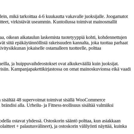
lein, mikä tarkoittaa 4-6 kuukautta vakavalle juoksijalle. Joogamatot
aitteet, virkistävät useammin. Kuntoilussa toimivat mainosmallit
naa, oikean aikataulun laskemista tuotetyyppiä kohti, kohdennettujen
 siitä epäkäytännöllistä rakeisuuden kannalta, joka tuottaa parhaat
ivitysikkunan jokaiselle ostamalleen tuotteelle, polttaa
illa, ja huippuvaihdeostokset ovat alkukeväällä kuin juoksijat.
tteisiin. Kampanjapakettikirjastossa on omat mainoskuvionsa eikä vaadi
sisältää 48 supervoimat toimivat sisällä WooCommerce
rändisi alla. Urheilu- ja Fitness-teollisuus sisältää valmiiksi
 todella ostavat yhdessä. Ostoskorin sääntö polttaa, kun asiakkaan
laitteet + palautusvälineet), ja ostoskorin välilyönti näyttää, kuinka