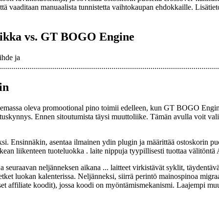
ttä vaaditaan manuaalista tunnistetta vaihtokaupan ehdokkaille. Lisäti
paikka vs. GT BOGO Engine
ihde ja
..........................................................................................................
in
Olemassa oleva promootional pino toimii edelleen, kun GT BOGO Engine t
tuskynnys. Ennen sitoutumista täysi muuttoliike. Tämän avulla voit val
kaksi. Ensinnäkin, asentaa ilmainen ydin plugin ja määrittää ostoskorin
ean liikenteen tuoteluokka . laite nippuja tyypillisesti tuottaa välitönt
seuraavan neljänneksen aikana ... laitteet virkistävät syklit, täydentä
ket luokan kalenterissa. Neljänneksi, siirrä perintö mainospinoa migraa
rityiset affiliate koodit), jossa koodi on myöntämismekanismi. Laajem