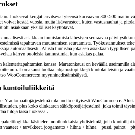
rokset
eittain. Juoksevat kengät tarvitsevat yleensä korvaavan 300-500 mailin vä
eet voivat kestää vuosia, mutta lisävarusteet, kuten vastusnauhat ja pitol
ät ohi asiakkaan yksilölliset käyttötavat.
 manuaalisesti asiakkaan tunnistamista lähestyen seuraavaa päivitysikku
jestelmissä tapahtuvan muuntamisen seuraamista. Työkustannukset tekevät
aksoja automaattisesti . Alusta tunnistaa jokaisen asiakkaan tyypillisen pä
oveltaa kärryn puoleisia kannustimia, kun asiakas palaa.
 kalenteritapahtumien kanssa. Maratonkausi on keväällä useimmilla alue
oitteluun. Lomakausi tuottaa lahjanostopiikkejä kuntolaitteisiin ja vaa
, katso WooCommerce:n myynninedistämisälystä.
kuntoiluliikkeitä
 automaatiojärjestelmä rakennettu erityisesti WooCommerce. Alusta 
isuuden, plus koko elinkaaren sähköpostijärjestelmä, joka toimii täysin b
tää tuloja tässä luokassa .
pakettilogiikka käsittelee moniluokkaisia yhdistelmiä, joita kuntoilijat
t vaatteet + tarvikkeet, joogamatto + hihna + hihna + pussi, painot + pito