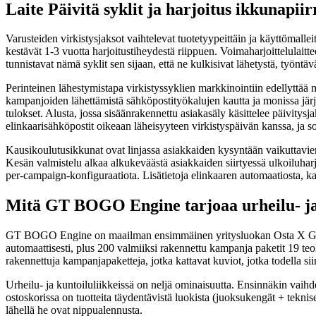
Laite Päivitä syklit ja harjoitus ikkunapiir
Varusteiden virkistysjaksot vaihtelevat tuotetyypeittäin ja käyttömall
kestävät 1-3 vuotta harjoitustiheydestä riippuen. Voimaharjoittelulaitt
tunnistavat nämä syklit sen sijaan, että ne kulkisivat lähetystä, työntäv
Perinteinen lähestymistapa virkistyssyklien markkinointiin edellyttää
kampanjoiden lähettämistä sähköpostityökalujen kautta ja monissa jär
tulokset. Alusta, jossa sisäänrakennettu asiakasäly käsittelee päivitysj
elinkaarisähköpostit oikeaan läheisyyteen virkistyspäivän kanssa, ja s
Kausikoulutusikkunat ovat linjassa asiakkaiden kysyntään vaikuttavien
Kesän valmistelu alkaa alkukeväästä asiakkaiden siirtyessä ulkoiluharj
per-campaign-konfiguraatiota. Lisätietoja elinkaaren automaatiosta
Mitä GT BOGO Engine tarjoaa urheilu- ja 
GT BOGO Engine on maailman ensimmäinen yritysluokan Osta X Get Y
automaattisesti, plus 200 valmiiksi rakennettu kampanja paketit 19 teoll
rakennettuja kampanjapaketteja, jotka kattavat kuviot, jotka todella siir
Urheilu- ja kuntoiluliikkeissä on neljä ominaisuutta. Ensinnäkin vaihde
ostoskorissa on tuotteita täydentävistä luokista (juoksukengät + teknise
lähellä he ovat nippualennusta.