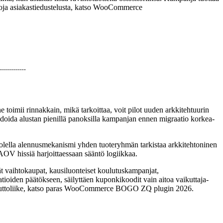
etoja asiakastiedustelusta, katso WooCommerce
.............
oimii rinnakkain, mikä tarkoittaa, voit pilot uuden arkkitehtuurin
idoida alustan pienillä panoksilla kampanjan ennen migraatio korkea-
 puolella alennusmekanismi yhden tuoteryhmän tarkistaa arkkitehtoninen
ä AOV hissiä harjoittaessaan sääntö logiikkaa.
vät vaihtokaupat, kausiluonteiset koulutuskampanjat,
tioiden päätökseen, säilyttäen kuponkikoodit vain aitoa vaikuttaja-
pi muuttoliike, katso paras WooCommerce BOGO ZQ plugin 2026.