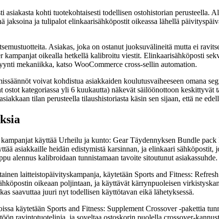
ti asiakasta kohti tuotekohtaisesti todellisen ostohistorian perusteella. 
ä jaksoina ja tulipalot elinkaarisähköpostit oikeassa lähellä päivityspä
tsemustuotteita. Asiakas, joka on ostanut juoksuvälineitä mutta ei ravi
 kampanjat oikealla hetkellä kalibroitu viestit. Elinkaarisähköposti sek
timyynti mekaniikka, katso WooCommerce cross-sellin automation.
missäännöt voivat kohdistua asiakkaiden koulutusvaiheeseen omana segme
ostot kategoriassa yli 6 kuukautta) näkevät säilöönottoon keskittyvät 
akkaan tilan perusteella tilaushistoriasta käsin sen sijaan, että ne edel
ksia
ampanjat käyttää Urheilu ja kunto: Gear Täydennyksen Bundle pack käs
yttää asiakkaille heidän edistymistä karsinnan, ja elinkaari sähköpostit,
ippu alennus kalibroidaan tunnistamaan tavoite sitoutunut asiakassuhde.
tainen laitteistopäivityskampanja, käytetään Sports and Fitness: Refresh 
isähköpostin oikeaan poljintaan, ja käyttävät kärrynpuoleisen virkistyska
kas saavuttaa juuri nyt todellisen käyttötavan eikä lähetyksessä.
sa käytetään Sports and Fitness: Supplement Crossover -pakettia tunnis
töön ravintotuotelinja, ja soveltaa ostoskorin puolella crossover-kannust