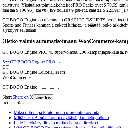
päivitystä. Yksittäiset toimialakohtaiset PRO Packs ovat $ 79.99 kunkin,
säästää $ 100.95), kasvu (499 dollaria 9 paketit, säästää $ 220.91)
GT BOGO Engine on rakennettu GRAPHIC T-SHIRTS, todellinen WooCo
Sports and Fitness kampanja paketti kirjasto, ja päättää, onko arkki
älykkyys selitetään.
Oletko valmis automatisoimaan WooCommerce-kamp
GT BOGO Engine PRO 46 supervoimaa, 200 kampanjapakkausta, no
See GT BOGO Engine PRO →
GT
GT BOGO Engine Editorial Team
WooCommerce
GT BOGO Engine ..................
Share
Share on X
Copy link
In this article
Miksi urheilu ja kunto on eri promootiokuvioita
Miltä Gear Bundle kuviot näyttävät, kun tehty oikein
Laite Päivitä syklit ja harjoitus ikkunapiirrokset
Mitä GT BOGO Engine tarjoaa urheilu- ja kuntoiluliikkeitä