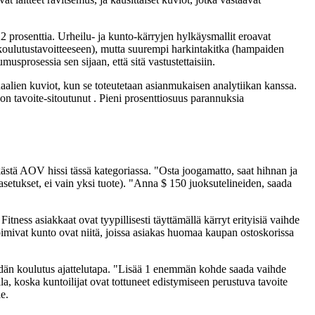
 prosenttia. Urheilu- ja kunto-kärryjen hylkäysmallit eroavat
en koulutustavoitteeseen), mutta suurempi harkintakitka (hampaiden
usprosessia sen sijaan, että sitä vastustettaisiin.
alien kuviot, kun se toteutetaan asianmukaisen analytiikan kanssa.
on tavoite-sitoutunut . Pieni prosenttiosuus parannuksia
kästä AOV hissi tässä kategoriassa. "Osta joogamatto, saat hihnan ja
asetukset, ei vain yksi tuote). "Anna $ 150 juoksutelineiden, saada
tness asiakkaat ovat tyypillisesti täyttämällä kärryt erityisiä vaihde
 toimivat kunto ovat niitä, joissa asiakas huomaa kaupan ostoskorissa
 heidän koulutus ajattelutapa. "Lisää 1 enemmän kohde saada vaihde
a, koska kuntoilijat ovat tottuneet edistymiseen perustuva tavoite
e.