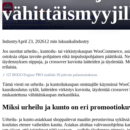
vähittäismyyjil
GT BOGO
Engine
Home
All Articles
Features
Pricing
Downloads
Get GT BOGO Engine →
GT BOGO Engine
›
Blog
›
Industry
Industry
April 23, 2026
12 min lukuaika
Industry
Jos suoritat urheilu-, kuntoilu- tai virkistyskaupan WooCommerce, asiak
ostoksia ohjaa tavoite-pohjainen eikä impulssipohjainen päätöksiä. Ne v
täydennyksen nippuja, ja crossover kuvioita laitteiden ja täydentää. 
erilaisia.
✓ GT BOGO Engine PRO sisältää 30 päivän palautustakuun.
Tämä viesti on urheilu- ja kuntoilukaupan omistajille käynnissä Woo
kausikoulutus syklit, laitteiden virkistys kuvioita, täydentää crossover
mukautettuna vähittäiskaupan mekaniikka.
Miksi urheilu ja kunto on eri promootioku
Urheilu- ja kunto-asiakkaat shoppailevat maaliin perustuvissa syklissä 
koulutus etenee vaiheiden kautta. Asiakas aloittaa vahvuusohjelma kaupp
sen sijaan, että taistelevat niitä vastaan ... vaihde-täydennys nippuja, j