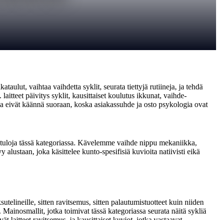
ulut, vaihtaa vaihdetta syklit, seurata tiettyjä rutiineja, ja tehdä
aitteet päivitys syklit, kausittaiset koulutus ikkunat, vaihde-
oka eivät käännä suoraan, koska asiakassuhde ja osto psykologia ovat
 tuloja tässä kategoriassa. Kävelemme vaihde nippu mekaniikka,
alustaan, joka käsittelee kunto-spesifisiä kuvioita natiivisti eikä
telineille, sitten ravitsemus, sitten palautumistuotteet kuin niiden
 Mainosmallit, jotka toimivat tässä kategoriassa seurata näitä sykliä
ät laitteet ravitsemus, ja kausittaiset kuviot, jotka vastaavat