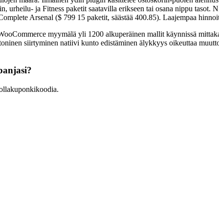
 urheilu- ja Fitness paketit saatavilla erikseen tai osana nippu tasot. Nip
, ja Complete Arsenal ($ 799 15 paketit, säästää 400.85). Laajempaa 
mmerce myymälä yli 1200 alkuperäinen mallit käynnissä mittakaava
tehtoninen siirtyminen natiivi kunto edistäminen älykkyys oikeuttaa mu
anjasi?
llakuponkikoodia.