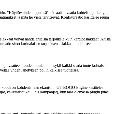
rin. "Käyttövaihde nippu" sääntö saattaa vaatia kohteita ajo-kengät,
atimukset ja mitä he vielä tarvitsevat. Konfiguraatio käsittelee reuna
siakkaat voivat nähdä erilaisia tarjouksia kuin kardioasiakkaat. Alusta
uraatio sitoo kurinalaisen tarjouksen asiakkaan todelliseen
i, ja vaatteet kuuden kuukauden sykli kaikki saada tuote-kohtaiset
veltaa yhden lähetyksen poljin kaikissa tuotteissa.
koska koodi on kohdentamismekanismi. GT BOGO Engine käsittelee
at, kausittaiset koulutus kampanjat), kun taas olemassa plugin pitää
ekanismi . tarpeeksi tarkistaa arkkitehtoninen istuvuus ennen