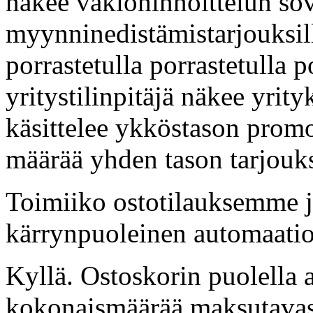
näkee vakiohinnoittelun sov
myynninedistämistarjouksill
porrastetulla porrastetulla 
yritystilinpitäjä näkee yrit
käsittelee ykköstason promo
määrää yhden tason tarjouks
Toimiiko ostotilauksemme 
kärrynpuoleinen automaati
Kyllä. Ostoskorin puolella 
kokonaismäärää maksutavasta