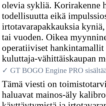
olevia sykliä. Korirakenne h
todellisuutta eikä impulssio
irtotavarapakkauksia kyniä,
tai vuoden. Oikea myynnine
operatiiviset hankintamallit 
kuluttaja-vähittäiskaupan m
✓ GT BOGO Engine PRO sisältää 
Tämä viesti on toimistotarvi
haluavat mainos-äly kalibr
käyttäytymistä ja irtotavar