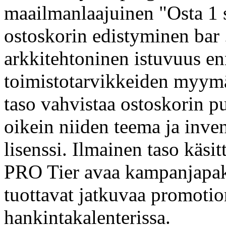
maailmanlaajuinen "Osta 1 s
ostoskorin edistyminen bar 
arkkitehtoninen istuvuus e
toimistotarvikkeiden myymä
taso vahvistaa ostoskorin p
oikein niiden teema ja inv
lisenssi. Ilmainen taso käsit
PRO Tier avaa kampanjapaket
tuottavat jatkuvaa promoti
hankintakalenterissa.