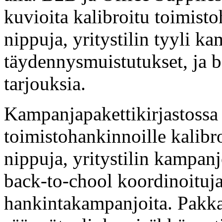
kuvioita kalibroitu toimist
nippuja, yritystilin tyyli ka
täydennysmuistutukset, ja 
tarjouksia.
Kampanjapakettikirjastossa
toimistohankinnoille kalibr
nippuja, yritystilin kampan
back-to-chool koordinoituja 
hankintakampanjoita. Pakka