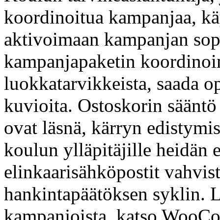
koordinoitua kampanjaa, kä
aktivoimaan kampanjan sopiv
kampanjapaketin koordinoim
luokkatarvikkeista, saada op
kuvioita. Ostoskorin sääntö 
ovat läsnä, kärryn edistymis
koulun ylläpitäjille heidän 
elinkaarisähköpostit vahvist
hankintapäätöksen syklin. Li
kampanjoista, katso WooCo