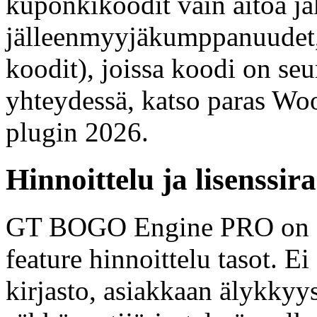
kuponkikoodit vain aitoa jak
jälleenmyyjäkumppanuudet, 
koodit), joissa koodi on s
yhteydessä, katso paras
plugin 2026.
Hinnoittelu ja lisenssir
GT BOGO Engine PRO on $4
feature hinnoittelu tasot. E
kirjasto, asiakkaan älykkyys