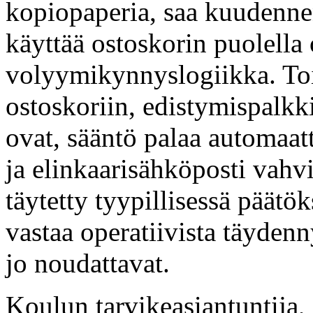
kopiopaperia, saa kuudenne
käyttää ostoskorin puolella 
volyymikynnyslogiikka. Toi
ostoskoriin, edistymispalkki
ovat, sääntö palaa automaatt
ja elinkaarisähköposti vahvis
täytetty tyypillisessä päät
vastaa operatiivista täydenn
jo noudattavat.
Koulun tarvikeasiantuntija,