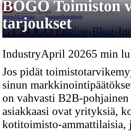
BOGO Toimiston vä
GT BOGO
Engine
Home
All Articles
Features
Downloads
tarjoukset
Get GT BOGO Engine →
GT BOGO Engine
›
Blog
›
In
Industry
April 2026
5 min l
Jos pidät toimistotarvike
sinun markkinointipäätökset
on vahvasti B2B-pohjainen
asiakkaasi ovat yrityksiä, ko
kotitoimisto-ammattilaisia, 