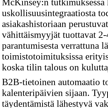
McKinsey:n tutkimuksessa h
uskollisuusintegraatiosta t
asiakashistoriaan perustuvat
vähittäismyyjät tuottavat 2
parantumisesta verrattuna lä
toimistotoimituksissa erityi
koska tilin talous on kulutt
B2B-tietoinen automaatio to
kalenteripäivien sijaan. Tyyp
täydentämistä lähestyvä vaki