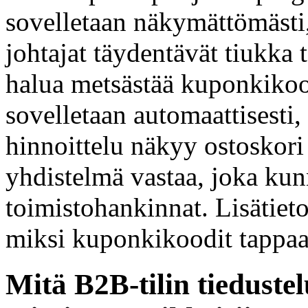
sovelletaan näkymättömästi,
johtajat täydentävät tiukka 
halua metsästää kuponkikood
sovelletaan automaattisesti,
hinnoittelu näkyy ostoskori
yhdistelmä vastaa, joka kunn
toimistohankinnat. Lisätiet
miksi kuponkikoodit tapp
Mitä B2B-tilin tiedustel