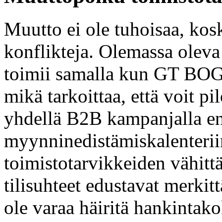
Muutto ei ole tuhoisaa, kos
konflikteja. Olemassa olev
toimii samalla kun GT BOG
mikä tarkoittaa, että voit pi
yhdellä B2B kampanjalla en
myynninedistämiskalenteriin
toimistotarvikkeiden vähitt
tilisuhteet edustavat merkitt
ole varaa häiritä hankintak