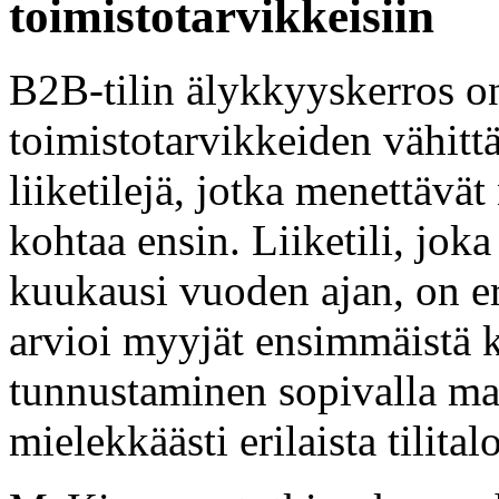
toimistotarvikkeisiin
B2B-tilin älykkyyskerros on
toimistotarvikkeiden vähittä
liiketilejä, jotka menettävät 
kohtaa ensin. Liiketili, jok
kuukausi vuoden ajan, on er
arvioi myyjät ensimmäistä 
tunnustaminen sopivalla mai
mielekkäästi erilaista tilital