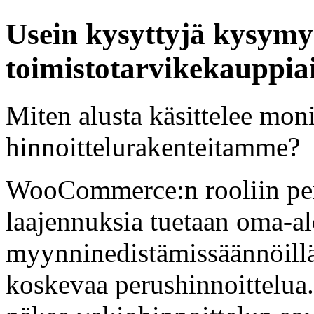
Usein kysyttyjä kysymy
toimistotarvikekauppiai
Miten alusta käsittelee mo
hinnoittelurakenteitamme?
WooCommerce:n rooliin per
laajennuksia tuetaan oma-alo
myynninedistämissäännöillä
koskevaa perushinnoittelua.