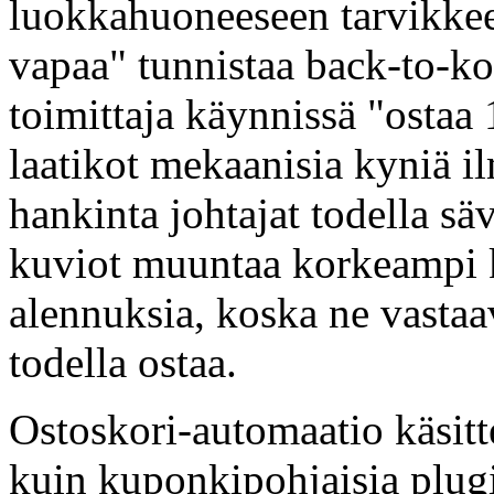
luokkahuoneeseen tarvikkeet,
vapaa" tunnistaa back-to-k
toimittaja käynnissä "ostaa 
laatikot mekaanisia kyniä il
hankinta johtajat todella sä
kuviot muuntaa korkeampi k
alennuksia, koska ne vastaa
todella ostaa.
Ostoskori-automaatio käsitt
kuin kuponkipohjaisia plug