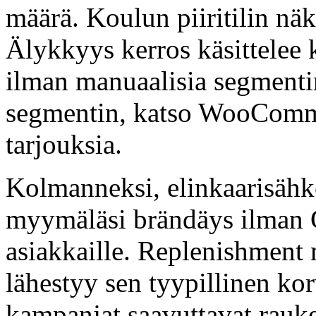
määrä. Koulun piiritilin nä
Älykkyys kerros käsittelee 
ilman manuaalisia segmentin 
segmentin, katso WooComme
tarjouksia.
Kolmanneksi, elinkaarisähkö
myymäläsi brändäys ilman
asiakkaille. Replenishment m
lähestyy sen tyypillinen k
kampanjat saavuttavat raukea