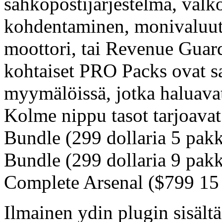
sähköpostijärjestelmä, valk
kohdentaminen, monivaluutt
moottori, tai Revenue Guard
kohtaiset PRO Packs ovat s
myymälöissä, jotka haluavat 
Kolme nippu tasot tarjoavat 
Bundle (299 dollaria 5 pakk
Bundle (299 dollaria 9 pakka
Complete Arsenal ($799 15 
Ilmainen ydin plugin sisält