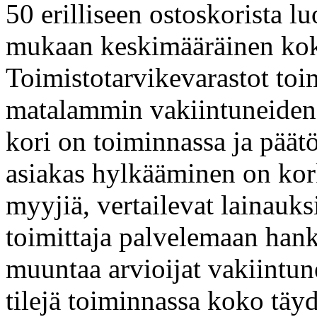
50 erilliseen ostoskorista 
mukaan keskimääräinen koko
Toimistotarvikevarastot toim
matalammin vakiintuneiden 
kori on toiminnassa ja päät
asiakas hylkääminen on kor
myyjiä, vertailevat lainauks
toimittaja palvelemaan han
muuntaa arvioijat vakiintunei
tilejä toiminnassa koko täy