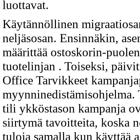
luottavat.
Käytännöllinen migraatiosarj
neljäsosan. Ensinnäkin, ase
määrittää ostoskorin-puol
tuotelinjan . Toiseksi, päivi
Office Tarvikkeet kampanjap
myynninedistämisohjelma. T
tili ykköstason kampanja ov
siirtymä tavoitteita, koska n
tuloja samalla kun käyttää 