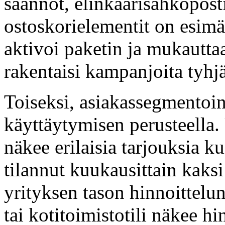
säännöt, elinkaarisähköposti
ostoskorielementit on esimä
aktivoi paketin ja mukauttaa
rakentaisi kampanjoita tyhjä
Toiseksi, asiakassegmentoint
käyttäytymisen perusteella.
näkee erilaisia tarjouksia ku
tilannut kuukausittain kaksi
yrityksen tason hinnoittelun
tai kotitoimistotili näkee h