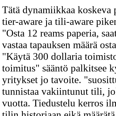
Tätä dynamiikkaa koskeva 
tier-aware ja tili-aware pi
"Osta 12 reams paperia, saa
vastaa tapauksen määrä osta
"Käytä 300 dollaria toimist
toimitus" sääntö palkitsee 
yritykset jo tavoite. "suosit
tunnistaa vakiintunut tili, 
vuotta. Tiedustelu kerros il
tilin historiaan eikä määrä