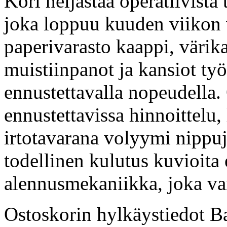
Kori heijastaa operatiivista
joka loppuu kuuden viikon v
paperivarasto kaappi, värika
muistiinpanot ja kansiot työ
ennustettavalla nopeudella. 
ennustettavissa hinnoittelu, 
irtotavarana volyymi nippuj
todellinen kulutus kuvioita 
alennusmekaniikka, joka vai
Ostoskorin hylkäystiedot Ba