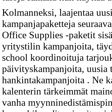
Kolmanneksi, laajentaa uus
kampanjapaketteja seuraava
Office Supplies -paketit sis
yritystilin kampanjoita, tä
school koordinoituja tarjouk
päivityskampanjoita, uusia ti
hankintakampanjoita . Ne ka
kalenterin tärkeimmät maino
vanha myynninedistämispino