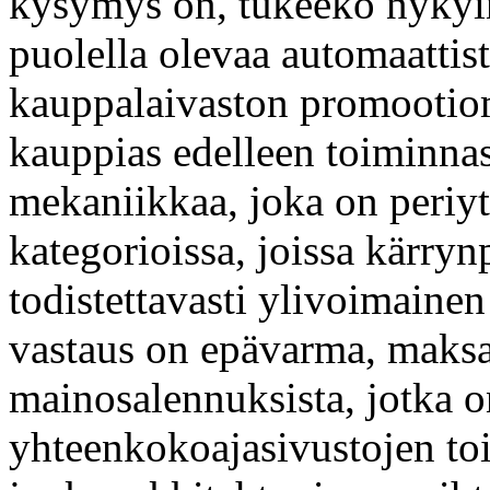
kysymys on, tukeeko nykyin
puolella olevaa automaattist
kauppalaivaston promootioma
kauppias edelleen toiminna
mekaniikkaa, joka on periyt
kategorioissa, joissa kärryn
todistettavasti ylivoimainen
vastaus on epävarma, maksav
mainosalennuksista, jotka o
yhteenkokoajasivustojen to