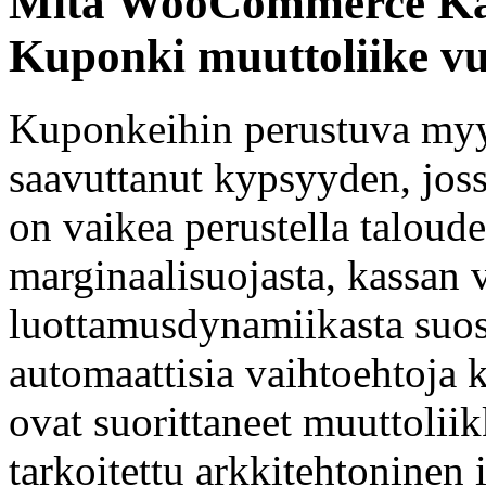
Mitä WooCommerce Kaup
Kuponki muuttoliike v
Kuponkeihin perustuva myy
saavuttanut kypsyyden, jos
on vaikea perustella taloude
marginaalisuojasta, kassan 
luottamusdynamiikasta suos
automaattisia vaihtoehtoja k
ovat suorittaneet muuttoli
tarkoitettu arkkitehtoninen 