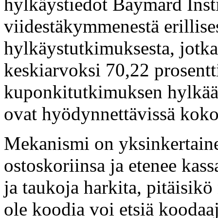
hylkäystiedot Baymard Instit
viidestäkymmenestä erillise
hylkäystutkimuksesta, jotk
keskiarvoksi 70,22 prosentt
kuponkitutkimuksen hylkääm
ovat hyödynnettävissä kokon
Mekanismi on yksinkertaine
ostoskoriinsa ja etenee kas
ja taukoja harkita, pitäisikö
ole koodia voi etsiä koodaaj