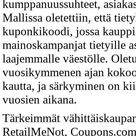
kumppanuussuhteet, asiakas
Mallissa oletettiin, että tiety
kuponkikoodi, jossa kauppia
mainoskampanjat tietyille a
laajemmalle väestölle. Olet
vuosikymmenen ajan kokoo
kautta, ja särkyminen on ki
vuosien aikana.
Tärkeimmät vähittäiskaupa
RetailMeNot, Coupons.com, W