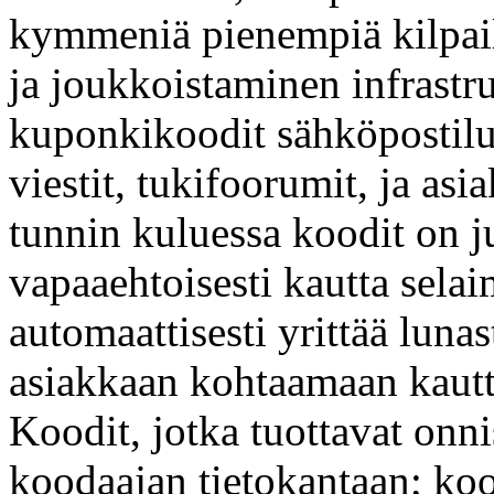
kymmeniä pienempiä kilpaili
ja joukkoistaminen infrastr
kuponkikoodit sähköpostilue
viestit, tukifoorumit, ja as
tunnin kuluessa koodit on ju
vapaaehtoisesti kautta selai
automaattisesti yrittää lun
asiakkaan kohtaamaan kautt
Koodit, jotka tuottavat onni
koodaajan tietokantaan; koo