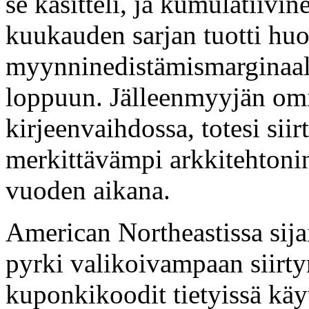
se käsitteli, ja kumulatiivi
kuukauden sarjan tuotti huo
myynninedistämismarginaali
loppuun. Jälleenmyyjän om
kirjeenvaihdossa, totesi sii
merkittävämpi arkkitehtoni
vuoden aikana.
American Northeastissa sij
pyrki valikoivampaan siirtym
kuponkikoodit tietyissä käy