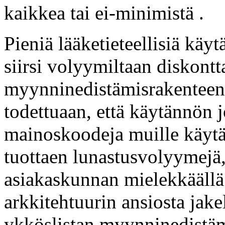
kaikkea tai ei-minimistä .
Pieniä lääketieteellisiä käy
siirsi volyymiltaan diskont
myynninedistämisrakenteen
todettuaan, että käytännön jo
mainoskoodeja muille käytä
tuottaen lunastusvolyymejä, 
asiakaskunnan mielekkäällä 
arkkitehtuurin ansiosta jake
ykköslistan myynninedistämi