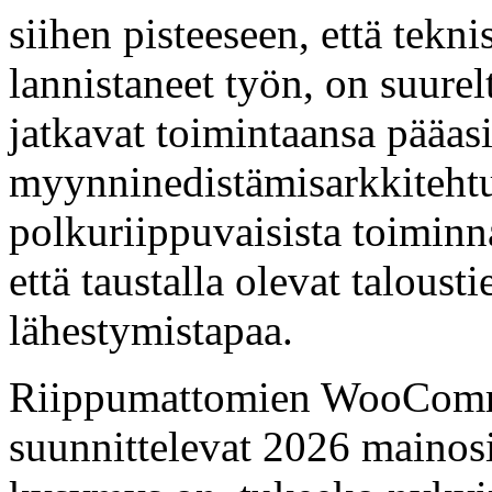
siihen pisteeseen, että teknis
lannistaneet työn, on suurel
jatkavat toimintaansa pääas
myynninedistämisarkkitehtu
polkuriippuvaisista toiminna
että taustalla olevat talousti
lähestymistapaa.
Riippumattomien WooComme
suunnittelevat 2026 mainos