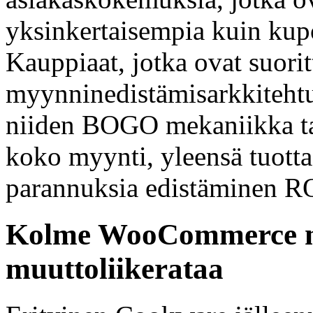
yksinkertaisempia kuin kup
Kauppiaat, jotka ovat suori
myynninedistämisarkkiteht
niiden BOGO mekaniikka tai
koko myynti, yleensä tuotta
parannuksia edistäminen RO
Kolme WooCommerce m
muuttoliikerataa