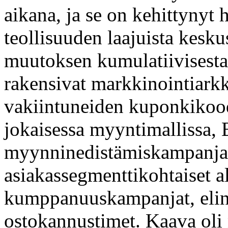
aikana, ja se on kehittyny
teollisuuden laajuista kesku
muutoksen kumulatiivisesta 
rakensivat markkinointiarkk
vakiintuneiden kuponkikood
jokaisessa myyntimallissa
myynninedistämiskampanjat,
asiakassegmenttikohtaiset a
kumppanuuskampanjat, elink
ostokannustimet. Kaava oli n