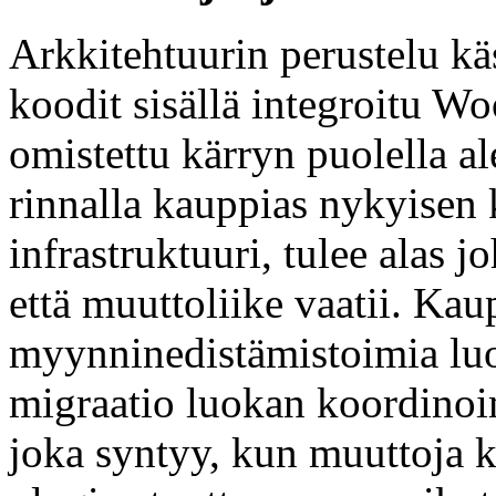
Arkkitehtuurin perustelu kä
koodit sisällä integroitu 
omistettu kärryn puolella a
rinnalla kauppias nykyisen
infrastruktuuri, tulee alas
että muuttoliike vaatii. Kau
myynninedistämistoimia luok
migraatio luokan koordinoi
joka syntyy, kun muuttoja kä