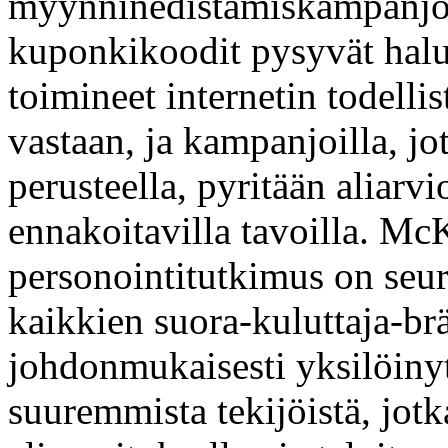
myynninedistämiskampanjoit
kuponkikoodit pysyvät halut
toimineet internetin todell
vastaan, ja kampanjoilla, j
perusteella, pyritään aliarv
ennakoitavilla tavoilla. McK
personointitutkimus on seu
kaikkien suora-kuluttaja-br
johdonmukaisesti yksilöin
suuremmista tekijöistä, jot