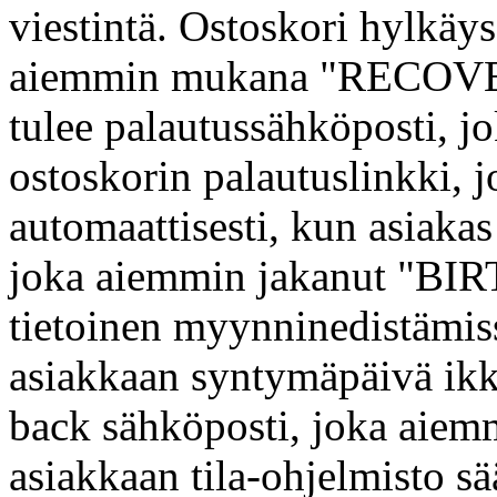
viestintä. Ostoskori hylkäy
aiemmin mukana "RECOVER
tulee palautussähköposti, jo
ostoskorin palautuslinkki, 
automaattisesti, kun asiaka
joka aiemmin jakanut "BI
tietoinen myynninedistämiss
asiakkaan syntymäpäivä ikk
back sähköposti, joka aie
asiakkaan tila-ohjelmisto s