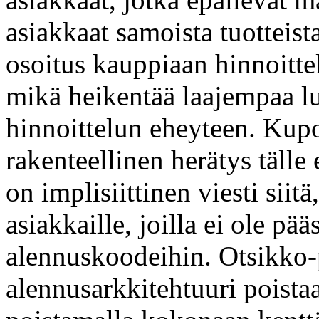
asiakkaat samoista tuotteis
osoitus kauppiaan hinnoitt
mikä heikentää laajempaa l
hinnoittelun eheyteen. Kup
rakenteellinen herätys tälle
on implisiittinen viesti siitä,
asiakkaille, joilla ei ole p
alennuskoodeihin. Otsikko-
alennusarkkitehtuuri poistaa