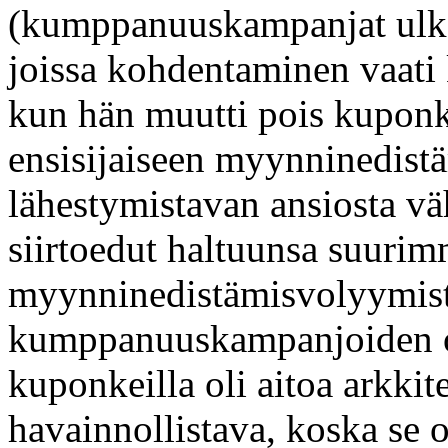
(kumppanuuskampanjat ulko
joissa kohdentaminen vaati 
kun hän muutti pois kupon
ensisijaiseen myynninedistä
lähestymistavan ansiosta vä
siirtoedut haltuunsa suuri
myynninedistämisvolyymistä
kumppanuuskampanjoiden ope
kuponkeilla oli aitoa arkkit
havainnollistava, koska se os