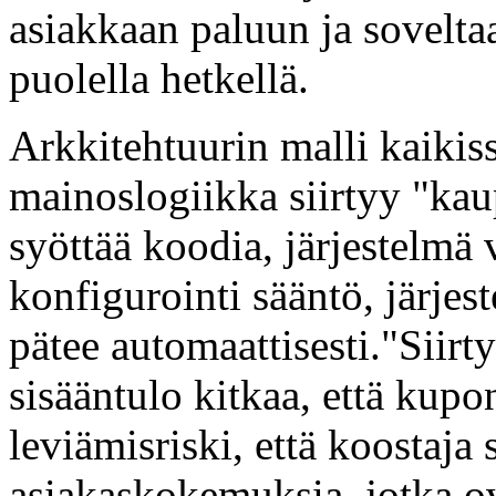
asiakkaan paluun ja sovelta
puolella hetkellä.
Arkkitehtuurin malli kaikiss
mainoslogiikka siirtyy "kau
syöttää koodia, järjestelmä
konfigurointi sääntö, järjes
pätee automaattisesti."Siirt
sisääntulo kitkaa, että kupo
leviämisriski, että koostaja 
asiakaskokemuksia, jotka ov