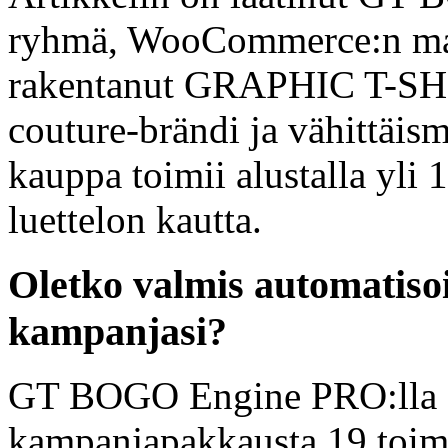
ryhmä, WooCommerce:n mai
rakentanut GRAPHIC T-SH
couture-brändi ja vähittä
kauppa toimii alustalla yli
luettelon kautta.
Oletko valmis automati
kampanjasi?
GT BOGO Engine PRO:lla o
kampanjapakkausta 19 toimial