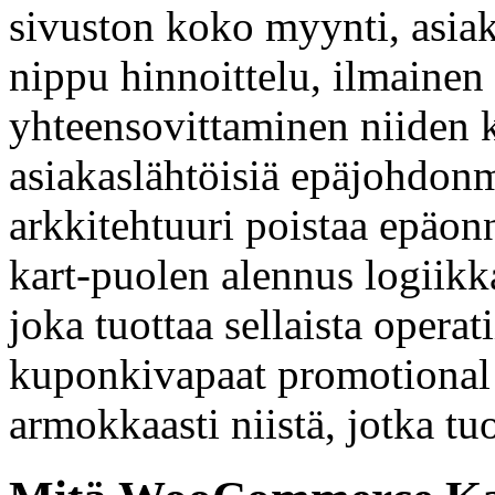
sivuston koko myynti, asia
nippu hinnoittelu, ilmainen 
yhteensovittaminen niiden k
asiakaslähtöisiä epäjohdon
arkkitehtuuri poistaa epäon
kart-puolen alennus logiikka
joka tuottaa sellaista operat
kuponkivapaat promotional 
armokkaasti niistä, jotka tu