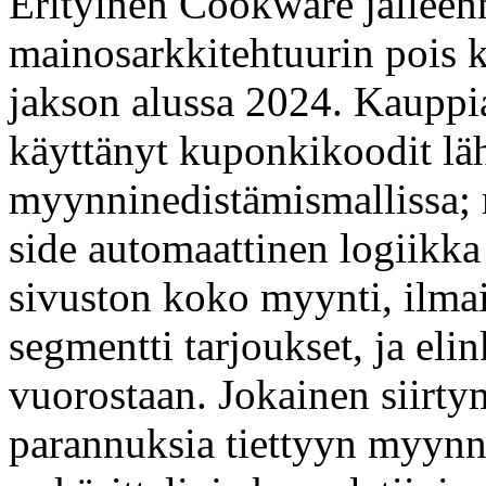
Erityinen Cookware jälleen
mainosarkkitehtuurin pois
jakson alussa 2024. Kauppia
käyttänyt kuponkikoodit läh
myynninedistämismallissa; m
side automaattinen logiik
sivuston koko myynti, ilmai
segmentti tarjoukset, ja eli
vuorostaan. Jokainen siirtym
parannuksia tiettyyn myynn