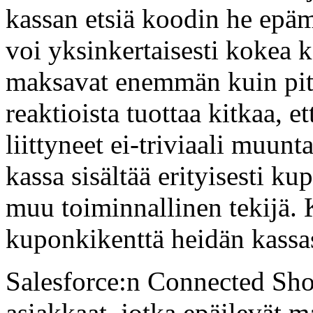
kassan etsiä koodin he epämä
voi yksinkertaisesti kokea ke
maksavat enemmän kuin pitä
reaktioista tuottaa kitkaa, 
liittyneet ei-triviaali muun
kassa sisältää erityisesti k
muu toiminnallinen tekijä. 
kuponkikenttä heidän kassas
Salesforce:n Connected Shop
asiakkaat, jotka epäilevät