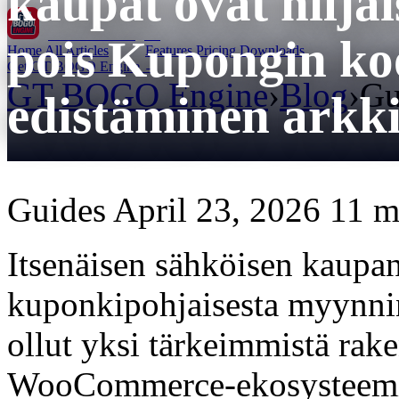
kaupat ovat hilja
GT BOGO
Engine
pois Kupongin koo
Home
All Articles
Features
Pricing
Downloads
Get GT BOGO Engine →
GT BOGO Engine
›
Blog
›
Gu
edistäminen arkki
Guides
April 23, 2026
11 m
Itsenäisen sähköisen kaupa
kuponkipohjaisesta myynnin
ollut yksi tärkeimmistä rake
WooCommerce-ekosysteemis