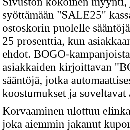
Sivuston kokoinen myynti, 
syöttämään "SALE25" kassall
ostoskorin puolelle sääntöjä
25 prosenttia, kun asiakkaa
ehdot. BOGO-kampanjoista, 
asiakkaiden kirjoittavan "B
sääntöjä, jotka automaattise
koostumukset ja soveltavat 
Korvaaminen ulottuu elinkaa
joka aiemmin jakanut kupon