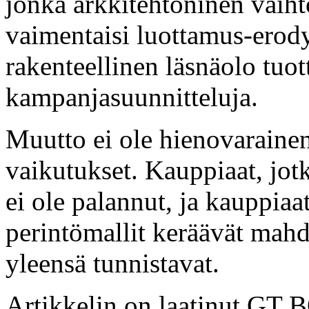
jonka arkkitehtoninen vaiht
vaimentaisi luottamus-erod
rakenteellinen läsnäolo tuot
kampanjasuunnitteluja.
Muutto ei ole hienovarainen
vaikutukset. Kauppiaat, jot
ei ole palannut, ja kauppiaa
perintömallit keräävät mah
yleensä tunnistavat.
Artikkelin on laatinut GT 