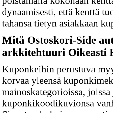
poistamalla kokonaan kentt
dynaamisesti, että kenttä t
tahansa tietyn asiakkaan k
Mitä Ostoskori-Side au
arkkitehtuuri Oikeasti
Kuponkeihin perustuva myyn
korvaa yleensä kuponkimekan
mainoskategorioissa, joissa 
kuponkikoodikuvionsa vanha