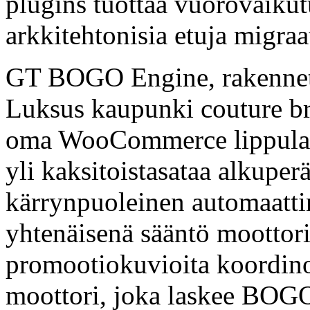
plugins tuottaa vuorovaikutu
arkkitehtonisia etuja migraat
GT BOGO Engine, rakenne
Luksus kaupunki couture br
oma WooCommerce lippulaiva
yli kaksitoistasataa alkuper
kärrynpuoleinen automaatti
yhtenäisenä sääntö moottori
promootiokuvioita koordino
moottori, joka laskee BOGO