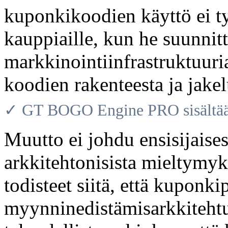
kuponkikoodien käyttö ei tyy
kauppiaille, kun he suunnitt
markkinointiinfrastruktuuri
koodien rakenteesta ja jakel
✓ GT BOGO Engine PRO sisältää 
Muutto ei johdu ensisijaisest
arkkitehtonisista mieltymyks
todisteet siitä, että kuponk
myynninedistämisarkkitehtuu