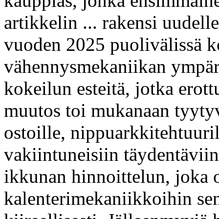
kauppias, jonka ensimmäine
artikkelin ... rakensi uudel
vuoden 2025 puolivälissä k
vähennysmekaniikan ympärill
kokeilun esteitä, jotka erott
muutos toi mukanaan tyytyv
ostoille, nippuarkkitehtuurill
vakiintuneisiin täydentäviin 
ikkunan hinnoittelun, joka o
kalenterimekaniikkoihin sen 