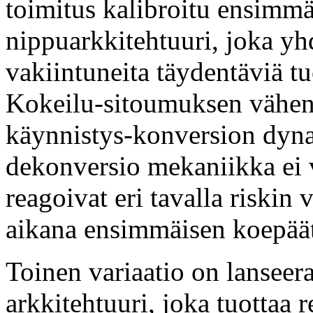
toimitus kalibroitu ensimmä
nippuarkkitehtuuri, joka yh
vakiintuneita täydentäviä tu
Kokeilu-sitoumuksen vähent
käynnistys-konversion dynam
dekonversio mekaniikka ei v
reagoivat eri tavalla riski
aikana ensimmäisen koepää
Toinen variaatio on lansee
arkkitehtuuri, joka tuottaa 