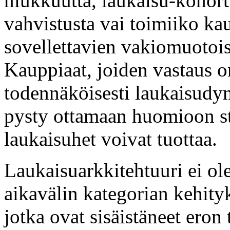
niukkuutta, laukaisu-kohortt
vahvistusta vai toimiiko ka
sovellettavien vakiomuotoi
Kauppiaat, joiden vastaus 
todennäköisesti laukaisudyn
pysty ottamaan huomioon st
laukaisuhet voivat tuottaa.
Laukaisuarkkitehtuuri ei ol
aikavälin kategorian kehity
jotka ovat sisäistäneet eron