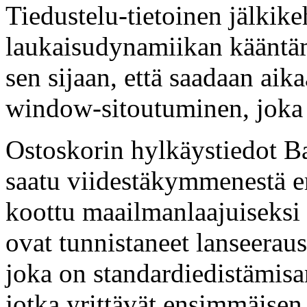
Tiedustelu-tietoinen jälkike
laukaisudynamiikan kääntäm
sen sijaan, että saadaan aik
window-sitoutuminen, joka 
Ostoskorin hylkäystiedot Ba
saatu viidestäkymmenestä eri
koottu maailmanlaajuiseksi 
ovat tunnistaneet lanseerau
joka on standardiedistämisa
jotka yrittävät ensimmäisen