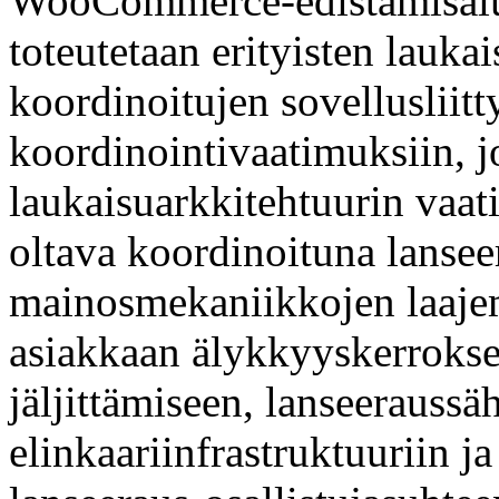
WooCommerce-edistämisalusta
toteutetaan erityisten laukai
koordinoitujen sovellusliit
koordinointivaatimuksiin, j
laukaisuarkkitehtuurin vaa
oltava koordinoituna lanseer
mainosmekaniikkojen laaje
asiakkaan älykkyyskerrokse
jäljittämiseen, lanseeraussä
elinkaariinfrastruktuuriin j