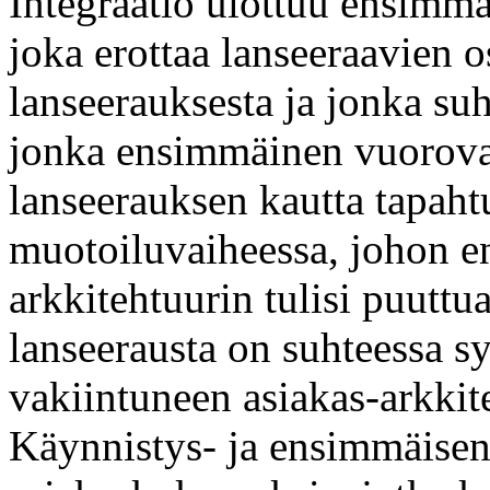
Integraatio ulottuu ensimmä
joka erottaa lanseeraavien os
lanseerauksesta ja jonka suh
jonka ensimmäinen vuorova
lanseerauksen kautta tapaht
muotoiluvaiheessa, johon e
arkkitehtuurin tulisi puuttu
lanseerausta on suhteessa s
vakiintuneen asiakas-arkkite
Käynnistys- ja ensimmäisen 