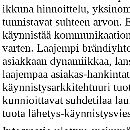
ikkuna hinnoittelu, yksinoma
tunnistavat suhteen arvon. 
käynnistää kommunikaation,
varten. Laajempi brändiyhte
asiakkaan dynamiikkaa, lans
laajempaa asiakas-hankintat
käynnistysarkkitehtuuri tuo
kunnioittavat suhdetilaa lauk
tuota lähetys-käynnistysvies