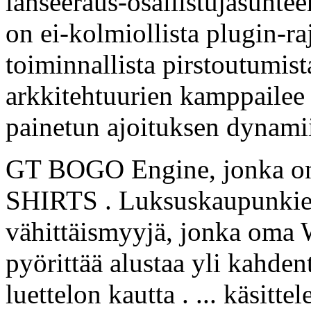
lanseeraus-osallistujasuhte
on ei-kolmiollista plugin-raj
toiminnallista pirstoutumist
arkkitehtuurien kamppailee 
painetun ajoituksen dynami
GT BOGO Engine, jonka o
SHIRTS . Luksuskaupunkien
vähittäismyyjä, jonka oma
pyörittää alustaa yli kahden
luettelon kautta . ... käsitt