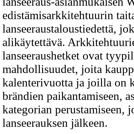
lanseeraus-asianmukaisen
edistämisarkkitehtuurin tait
lanseeraustaloustiedettä, j
alikäytettävä. Arkkitehtuuri
lanseeraushetket ovat tyypil
mahdollisuudet, joita kaup
kalenterivuotta ja joilla on
brändien paikantamiseen, as
kategorian perustamiseen, j
lanseerauksen jälkeen.