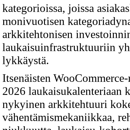
kategorioissa, joissa asiak
monivuotisen kategoriadyn
arkkitehtonisen investoinni
laukaisuinfrastruktuuriin y
lykkäystä.
Itsenäisten WooCommerce-m
2026 laukaisukalenteriaan
nykyinen arkkitehtuuri kok
vähentämismekaniikkaa, reh