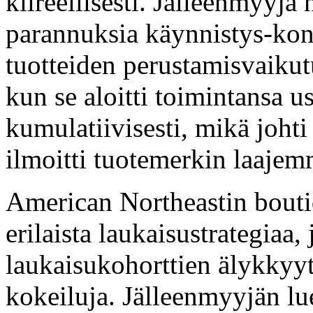
kiireellisesti. Jälleenmyyjä 
parannuksia käynnistys-kon
tuotteiden perustamisvaikutu
kun se aloitti toimintansa
kumulatiivisesti, mikä johti
ilmoitti tuotemerkin laajem
American Northeastin bouti
erilaista laukaisustrategiaa, 
laukaisukohorttien älykkyytt
kokeiluja. Jälleenmyyjän lue