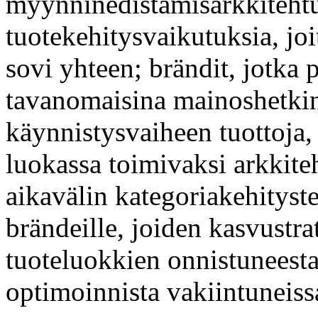
myynninedistämisarkkitehtuu
tuotekehitysvaikutuksia, jo
sovi yhteen; brändit, jotka 
tavanomaisina mainoshetkin
käynnistysvaiheen tuottoja,
luokassa toimivaksi arkkiteh
aikavälin kategoriakehityst
brändeille, joiden kasvustra
tuoteluokkien onnistuneesta
optimoinnista vakiintuneiss