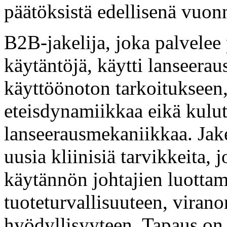
päätöksistä edellisenä vuon
B2B-jakelija, joka palvelee p
käytäntöjä, käytti lanseerau
käyttöönoton tarkoitukseen, 
eteisdynamiikkaa eikä kulut
lanseerausmekaniikkaa. Jake
uusia kliinisiä tarvikkeita,
käytännön johtajien luottam
tuoteturvallisuuteen, viran
hyödyllisyyteen. Tapaus on 