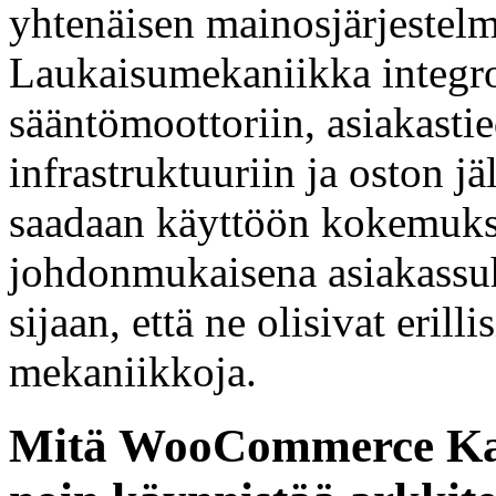
yhtenäisen mainosjärjestel
Laukaisumekaniikka integr
sääntömoottoriin, asiakasti
infrastruktuuriin ja oston jä
saadaan käyttöön kokemuksi
johdonmukaisena asiakassuh
sijaan, että ne olisivat erill
mekaniikkoja.
Mitä WooCommerce Kaup