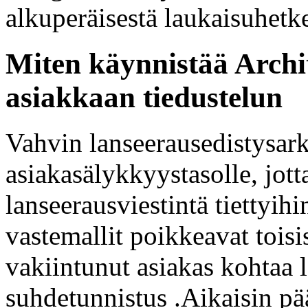
alkuperäisestä laukaisuhetke
Miten käynnistää Archi
asiakkaan tiedustelun
Vahvin lanseerausedistysark
asiakasälykkyystasolle, jott
lanseerausviestintä tiettyih
vastemallit poikkeavat tois
vakiintunut asiakas kohtaa 
suhdetunnistus .Aikaisin pä