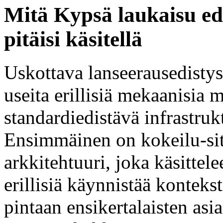
Mitä Kypsä laukaisu ed
pitäisi käsitellä
Uskottava lanseerausedisty
useita erillisiä mekaanisia 
standardiedistävä infrastrukt
Ensimmäinen on kokeilu-s
arkkitehtuuri, joka käsitte
erillisiä käynnistää konteks
pintaan ensikertalaisten asi