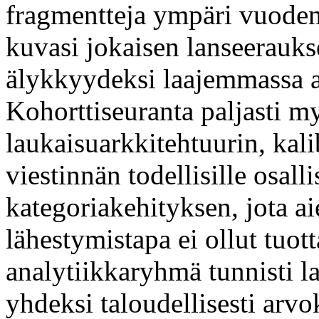
fragmentteja ympäri vuoden,
kuvasi jokaisen lanseeraukse
älykkyydeksi laajemmassa a
Kohorttiseuranta paljasti
laukaisuarkkitehtuurin, kal
viestinnän todellisille osalli
kategoriakehityksen, jota a
lähestymistapa ei ollut tuo
analytiikkaryhmä tunnisti l
yhdeksi taloudellisesti arv