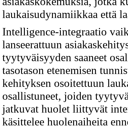
asiakaskokemuksia, jotka ku
laukaisudynamiikkaa että l
Intelligence-integraatio vai
lanseerattuun asiakaskehity
tyytyväisyyden saaneet osal
tasotason etenemisen tunnis
kehityksen osoitettuun lau
osallistuneet, joiden tyytyvä
jatkuvat huolet liittyvät int
käsittelee huolenaiheita en