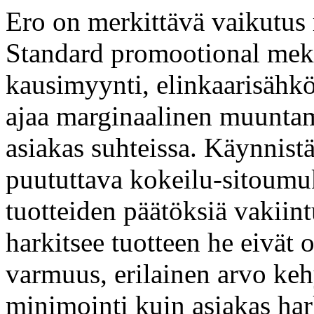
Ero on merkittävä vaikutus
Standard promootional meka
kausimyynti, elinkaarisähkö
ajaa marginaalinen muuntam
asiakas suhteissa. Käynnis
puututtava kokeilu-sitoumuk
tuotteiden päätöksiä vakiint
harkitsee tuotteen he eivät o
varmuus, erilainen arvo kehy
minimointi kuin asiakas har