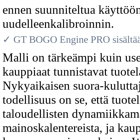
ennen suunniteltua käyttööno
uudelleenkalibroinnin.
✓ GT BOGO Engine PRO sisältää 
Malli on tärkeämpi kuin u
kauppiaat tunnistavat tuotel
Nykyaikaisen suora-kulutta
todellisuus on se, että tuote
taloudellisten dynamiikkama
mainoskalentereista, ja kaup