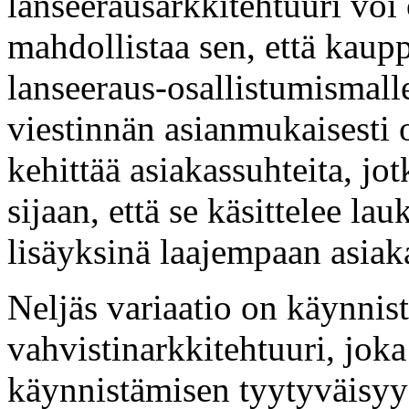
lanseerausarkkitehtuuri voi
mahdollistaa sen, että kaupp
lanseeraus-osallistumismal
viestinnän asianmukaisesti o
kehittää asiakassuhteita, jo
sijaan, että se käsittelee la
lisäyksinä laajempaan asiak
Neljäs variaatio on käynnis
vahvistinarkkitehtuuri, jok
käynnistämisen tyytyväisy