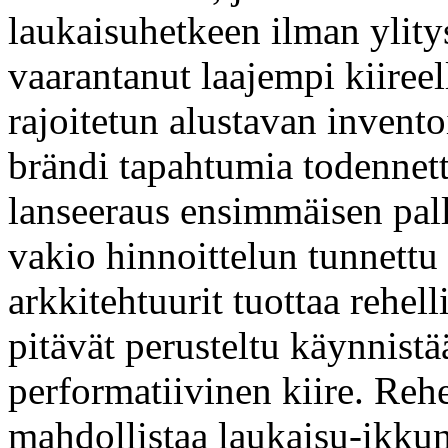
laukaisuhetkeen ilman ylitys
vaarantanut laajempi kiiree
rajoitetun alustavan inventoi
brändi tapahtumia todennett
lanseeraus ensimmäisen pallo
vakio hinnoittelun tunnettu 
arkkitehtuurit tuottaa rehell
pitävät perusteltu käynnist
performatiivinen kiire. Reh
mahdollistaa laukaisu-ikkun