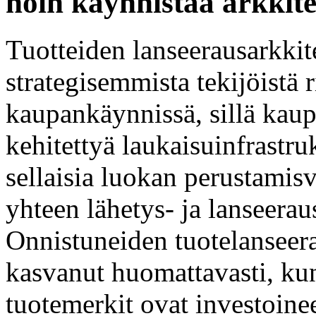
noin käynnistää arkkit
Tuotteiden lanseerausarkkite
strategisemmista tekijöistä
kaupankäynnissä, sillä kaup
kehitettyä laukaisuinfrastru
sellaisia luokan perustamisv
yhteen lähetys- ja lanseera
Onnistuneiden tuotelanseera
kasvanut huomattavasti, kun 
tuotemerkit ovat investoine