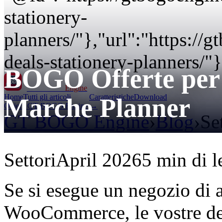
stationery-
planners/"},"url":"https:/
deals-stationery-planners/"}
BOGO Offerte per l
GT BOGO
Engine
Home
Tutti gli articoli
Caratteristiche
Download
Marche Planner
Ottieni GT BOGO Engine →
GT BOGO Engine
›
Blog
›
Se
Settori
April 2026
5 min di l
Se si esegue un negozio di ar
WooCommerce, le vostre de