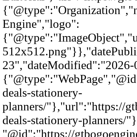
{"@type":"Organization"
Engine","logo":
{"@type":"ImageObject","url
512x512.png"}},"datePubli
23","dateModified":"2026-
{"@type":"WebPage","@id":
deals-stationery-
planners/"},"url":"https:/
deals-stationery-planners/"}
"@id":"https://gtbogoengin