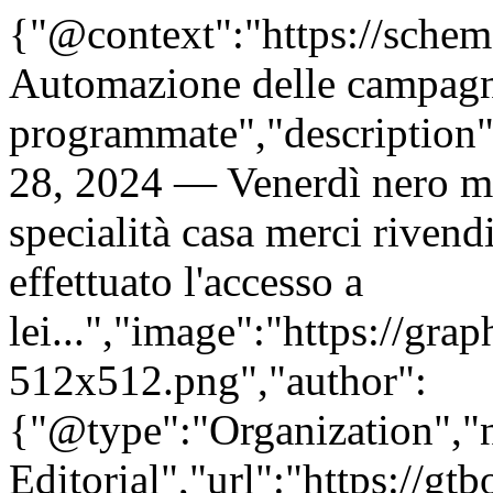
{"@context":"https://sche
Automazione delle campag
programmate","description"
28, 2024 — Venerdì nero ma
specialità casa merci rivend
effettuato l'accesso a
lei...","image":"https://gra
512x512.png","author":
{"@type":"Organization"
Editorial","url":"https://g