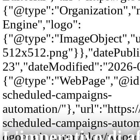
{"@type":"Organization"
Engine","logo":
{"@type":"ImageObject","url
512x512.png"}},"datePubli
23","dateModified":"2026-
{"@type":"WebPage","@id"
scheduled-campaigns-
automation/"},"url":"http
scheduled-campaigns-autom
L'imperativo di af
ogoengine.com/blog/wooco