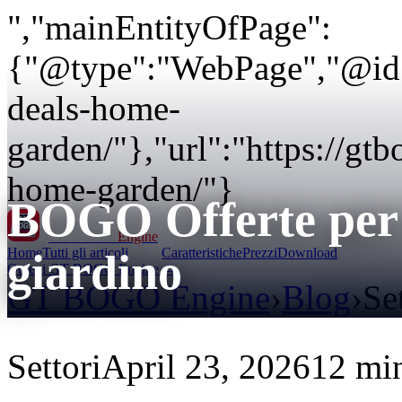
","mainEntityOfPage":
{"@type":"WebPage","@id":
deals-home-
garden/"},"url":"https://g
home-garden/"}
BOGO Offerte per r
GT BOGO
Engine
Home
Tutti gli articoli
Caratteristiche
Prezzi
Download
giardino
Ottieni GT BOGO Engine →
GT BOGO Engine
›
Blog
›
Se
Settori
April 23, 2026
12 min