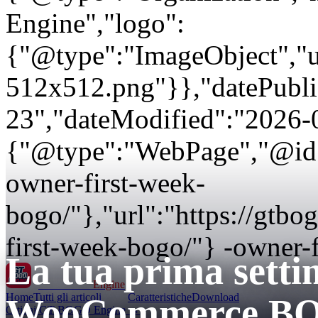
Engine","logo":
{"@type":"ImageObject","url
512x512.png"}},"datePubli
23","dateModified":"2026-
{"@type":"WebPage","@id":
owner-first-week-
bogo/"},"url":"https://gtb
first-week-bogo/"} -owner-
La tua prima sett
GT BOGO
Engine
Home
Tutti gli articoli
Caratteristiche
Download
WooCommerce B
Ottieni GT BOGO Engine →