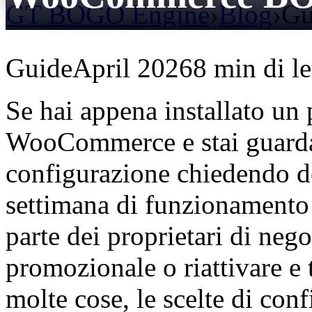
GT BOGO Engine
›
Blog
›
Gu
Guide
April 2026
8 min di le
Se hai appena installato u
WooCommerce e stai guardan
configurazione chiedendo d
settimana di funzionamento
parte dei proprietari di nego
promozionale o riattivare e 
molte cose, le scelte di con