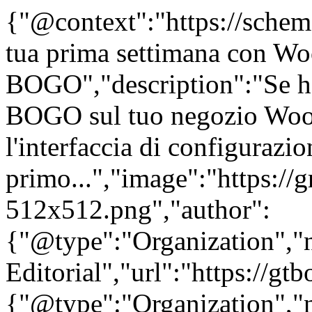
{"@context":"https://schem
tua prima settimana con 
BOGO","description":"Se ha
BOGO sul tuo negozio Woo
l'interfaccia di configurazi
primo...","image":"https://
512x512.png","author":
{"@type":"Organization"
Editorial","url":"https://g
{"@type":"Organization"