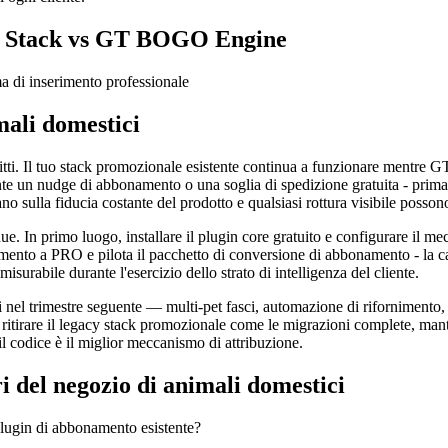
le Stack vs GT BOGO Engine
a di inserimento professionale
mali domestici
itti. Il tuo stack promozionale esistente continua a funzionare mentre G
ente un nudge di abbonamento o una soglia di spedizione gratuita - pri
ano sulla fiducia costante del prodotto e qualsiasi rottura visibile possono
. In primo luogo, installare il plugin core gratuito e configurare il me
ornamento a PRO e pilota il pacchetto di conversione di abbonamento - l
abile durante l'esercizio dello strato di intelligenza del cliente.
ci nel trimestre seguente — multi-pet fasci, automazione di rifornimento
 ritirare il legacy stack promozionale come le migrazioni complete, mant
 il codice è il miglior meccanismo di attribuzione.
 del negozio di animali domestici
lugin di abbonamento esistente?