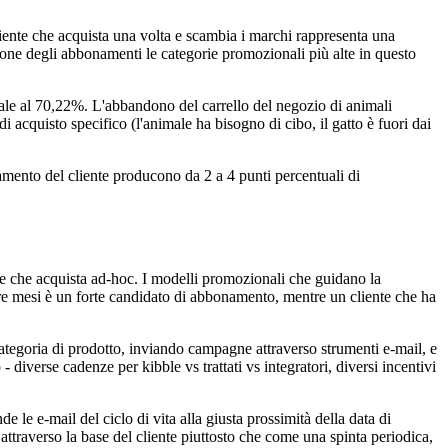
cliente che acquista una volta e scambia i marchi rappresenta una
azione degli abbonamenti le categorie promozionali più alte in questo
bale al 70,22%. L'abbandono del carrello del negozio di animali
di acquisto specifico (l'animale ha bisogno di cibo, il gatto è fuori dai
amento del cliente producono da 2 a 4 punti percentuali di
te che acquista ad-hoc. I modelli promozionali che guidano la
n tre mesi è un forte candidato di abbonamento, mentre un cliente che ha
ategoria di prodotto, inviando campagne attraverso strumenti e-mail, e
- diverse cadenze per kibble vs trattati vs integratori, diversi incentivi
e le e-mail del ciclo di vita alla giusta prossimità della data di
attraverso la base del cliente piuttosto che come una spinta periodica,