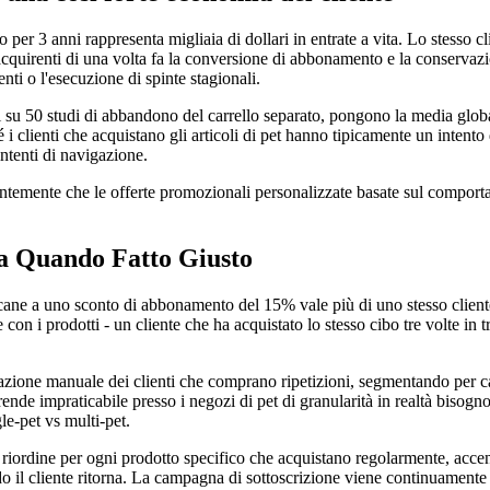
 per 3 anni rappresenta migliaia di dollari in entrate a vita. Lo stesso 
gli acquirenti di una volta fa la conversione di abbonamento e la conserv
nti o l'esecuzione di spinte stagionali.
ati su 50 studi di abbandono del carrello separato, pongono la media glo
 i clienti che acquistano gli articoli di pet hanno tipicamente un intento 
intenti di navigazione.
tantemente che le offerte promozionali personalizzate basate sul comport
 Quando Fatto Giusto
o cane a uno sconto di abbonamento del 15% vale più di uno stesso clien
 con i prodotti - un cliente che ha acquistato lo stesso cibo tre volte i
cazione manuale dei clienti che comprano ripetizioni, segmentando per c
ende impraticabile presso i negozi di pet di granularità in realtà bisogno 
le-pet vs multi-pet.
di riordine per ogni prodotto specifico che acquistano regolarmente, accend
do il cliente ritorna. La campagna di sottoscrizione viene continuamente 