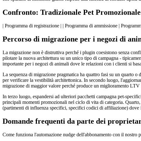
Confronto: Tradizionale Pet Promoziona
| Programma di registrazione | | Programma di ammissione | Programm
Percorso di migrazione per i negozi di ani
La migrazione non è distruttiva perché i plugin coesistono senza confl
pilotare la nuova architettura su un unico tipo di campagna - tipicam
importante per i negozi di animali dove le relazioni con i clienti si bas
La sequenza di migrazione pragmatica ha quattro fasi su un quarto o due
per verificare la vestibilità architettonica. In secondo luogo, l'aggi
migrazione di maggior valore perché produce un miglioramento LTV misur
In terzo luogo, espandersi ad ulteriori pacchetti campagna pet-specifi
principali momenti promozionali nel ciclo di vita di categoria. Quarto,
(partimenti di influenza specifici, specifici codici di affiliazione) dove
Domande frequenti da parte dei proprietari
Come funziona l'automazione nudge dell'abbonamento con il nostro p