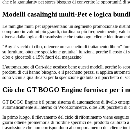
che è la granularity pet stores bisogno di convertire le opportunità 
Modelli casalinghi multi-Pet e logica bund
Le famiglie multi-pet rappresentano un segmento promozionale distinta
comprano in volumi più grandi, riordinano più frequentemente, valutan
diversa dalla logica di trasmissione che tratta ogni cliente identicament
"Buy 2 sacchi di cibo, ottenere un sacchetto di trattamento libero" fu
su forniture, ottenere spedizione gratuita" funziona perché il costo d
cibo e giocattoli a 15% fuori dal magazzino"
L'automazione di Cart-side gestisce bene questi modelli perché lo scont
prodotti di cui hanno bisogno, e il pacchetto prezzi si applica automa
sono vicini a qualificarsi per la spedizione gratuita o il pacchetto di sc
Ciò che GT BOGO Engine fornisce per i ne
GT BOGO Engine è il primo sistema di automazione di livello enter
automaticamente all'interno di WooCommerce, oltre 200 pacchetti di camp
In primo luogo, il rilevamento del ciclo di rifornimento viene eseguito 
giorni ottiene promemoria di riordine specifici del prodotto calibrato 
trasmissione che non corrispondono al comportamento del cliente indi