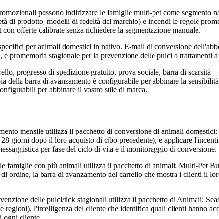
 promozionali possono indirizzare le famiglie multi-pet come segmento nati
età di prodotto, modelli di fedeltà del marchio) e incendi le regole pro
pet con offerte calibrate senza richiedere la segmentazione manuale.
 specifici per animali domestici in nativo. E-mail di conversione dell'abbo
e, e promemoria stagionale per la prevenzione delle pulci o trattamenti
ello, progresso di spedizione gratuito, prova sociale, barra di scarsità
 della barra di avanzamento è configurabile per abbinare la sensibilità 
nfigurabili per abbinare il vostro stile di marca.
 mensile utilizza il pacchetto di conversione di animali domestici: ab
a 28 giorni dopo il loro acquisto di cibo precedente), e applicare l'incen
messaggistica per fase del ciclo di vita e il monitoraggio di conversione.
famiglie con più animali utilizza il pacchetto di animali: Multi-Pet Bundl
i di ordine, la barra di avanzamento del carrello che mostra i clienti il l
enzione delle pulci/tick stagionali utilizza il pacchetto di Animali: S
e regioni), l'intelligenza del cliente che identifica quali clienti hanno ac
i ogni cliente.