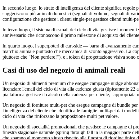
In secondo luogo, lo strato di intelligenza del cliente significa regole
suggeriscono più animali domestici (segnali di volume, segnali di vari
configurazione che gestisce i clienti single-pet gestisce clienti multi-
In terzo luogo, il sistema di e-mail del ciclo di vita gestisce i momenti
anniversario che riconoscono il primo milestone di acquisto del client
In quarto luogo, i superpoteri di cart-side — barra di avanzamento carr
marchio animale piuttosto che meccanica di sconto aggressivo. La copia
piuttosto che "Non perdere!"), e i token di progettazione visiva sono co
Casi di uso del negozio di animali reali
Un negozio di alimenti premium che esegue campagne nudge abbonamento
licenziare l'email del ciclo di vita alla cadenza giusta (tipicamente 22 
piattaforma gestisce il calcolo della cadenza per cliente, l'appropriata 
Un negozio di forniture multi-pet che esegue campagne di bundle per le 
l'intelligenza del cliente che identifica le famiglie multi-pet dai modell
ciclo di vita che rinforzano la proposizione multi-pet valore.
Un negozio di specialità promozionali che gestisce le campagne di prev
finestra stagionale naturale (spring through fall in la maggior parte dell
che sparano al momento giusto rispetto alla finestra di riordine tipica d