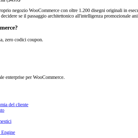
 negozio WooCommerce con oltre 1.200 disegni originali in esecuzion
, e decidere se il passaggio architettonico all'intelligenza promozionale 
mmerce?
, zero codici coupon.
ale enterprise per WooCommerce.
mia del cliente
to
estici
 Engine