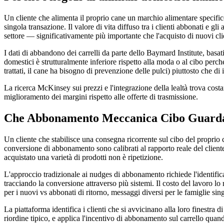
Un cliente che alimenta il proprio cane un marchio alimentare specifico
singola transazione. Il valore di vita diffuso tra i clienti abbonati e 
settore — significativamente più importante che l'acquisto di nuovi clie
I dati di abbandono dei carrelli da parte dello Baymard Institute, bas
domestici è strutturalmente inferiore rispetto alla moda o al cibo perché
trattati, il cane ha bisogno di prevenzione delle pulci) piuttosto che di 
La ricerca McKinsey sui prezzi e l'integrazione della lealtà trova cos
miglioramento dei margini rispetto alle offerte di trasmissione.
Che Abbonamento Meccanica Cibo Guarda
Un cliente che stabilisce una consegna ricorrente sul cibo del propri
conversione di abbonamento sono calibrati al rapporto reale del cliente
acquistato una varietà di prodotti non è ripetizione.
L'approccio tradizionale ai nudges di abbonamento richiede l'identifi
tracciando la conversione attraverso più sistemi. Il costo del lavoro lo r
per i nuovi vs abbonati di ritorno, messaggi diversi per le famiglie sing
La piattaforma identifica i clienti che si avvicinano alla loro finestra 
riordine tipico, e applica l'incentivo di abbonamento sul carrello quan