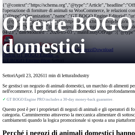
{"@context":"https://schema.org","@type":"Article","headline":"Offer
l'operazione di forniture di animali su WooCommerce, le relazioni con 
Offerte BOGO p
{"@type":"Organization","name":"GT BOGO Engine Editorial","url
{"@type":"ImageObject","url":"https://graphictshirts.shop/bogo/i
{"@type":"WebPage","@id":"https://gtbogoengine.com/blog/bogo-deal
04-23","dateModified":"2026-05-03","mainEntityOfPage":{"@type":"W
domestici
GT BOGO
Engine
Home
Tutti gli articoli
Caratteristiche
Prezzi
Download
Ottieni GT BOGO Engine →
GT BOGO Engine
›
Blog
›
Settori
Settori
April 23, 2026
11 min di lettura
Industry
Se gestisci un negozio di animali domestici, un marchio di alimenti pe
nell'ecommerce. I proprietari di animali domestici sono profondamente 
✓
GT BOGO Engine PRO includes a 30-day money-back guarantee.
Questo post è per i proprietari di negozi di animali e gli operatori d
categoria. Cammineremo attraverso la meccanica alimentare di sottoscrizi
cambiamenti quando la logica promozionale si sposta a una piattaforma 
Perché i negozi di animali domestici hanno