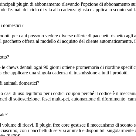
ncipali plugin di abbonamento rilevando l'opzione di abbonamento sui p
 l'e-mail del ciclo di vita alla cadenza giusta e applica lo sconto sul 
li domestici?
prodotti per cani possono vedere diverse offerte di pacchetti rispetto agli
 pacchetto offerta al modello di acquisto del cliente automaticamente, il 
otto?
 e le chews dentali ogni 90 giorni ottiene promemoria di riordine specifi
o che applicare una singola cadenza di trasmissione a tutti i prodotti.
di animali domestici?
 sono casi di uso legittimo per i codici coupon perché il codice è il me
ri di sottoscrizione, fasci multi-pet, automazione di rifornimento, campa
ale?
 di ricavi. Il plugin free core gestisce il meccanismo di sconto sul ca
iascuno, con i pacchetti di servizi animali e disponibili singolarmente o
cita ($499$