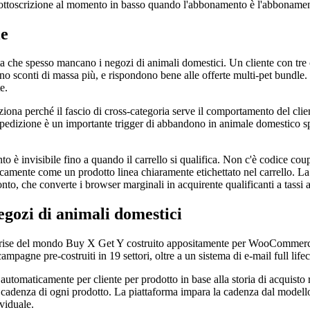
di sottoscrizione al momento in basso quando l'abbonamento è l'abboname
le
 che spesso mancano i negozi di animali domestici. Un cliente con tre ca
o sconti di massa più, e rispondono bene alle offerte multi-pet bundle.
e.
nziona perché il fascio di cross-categoria serve il comportamento del cl
i spedizione è un importante trigger di abbandono in animale domestico s
o è invisibile fino a quando il carrello si qualifica. Non c'è codice cou
ticamente come un prodotto linea chiaramente etichettato nel carrello. La
onto, che converte i browser marginali in acquirente qualificanti a tassi ar
gozi di animali domestici
prise del mondo Buy X Get Y costruito appositamente per WooCommerc
agne pre-costruiti in 19 settori, oltre a un sistema di e-mail full life
automaticamente per cliente per prodotto in base alla storia di acquisto r
a cadenza di ogni prodotto. La piattaforma impara la cadenza dal modello 
viduale.