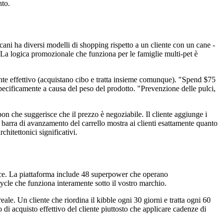
nto.
ni ha diversi modelli di shopping rispetto a un cliente con un cane -
 La logica promozionale che funziona per le famiglie multi-pet è
iente effettivo (acquistano cibo e tratta insieme comunque). "Spend $75
pecificamente a causa del peso del prodotto. "Prevenzione delle pulci,
pon che suggerisce che il prezzo è negoziabile. Il cliente aggiunge i
 barra di avanzamento del carrello mostra ai clienti esattamente quanto
chitettonici significativi.
e. La piattaforma include 48 superpower che operano
cycle che funziona interamente sotto il vostro marchio.
eale. Un cliente che riordina il kibble ogni 30 giorni e tratta ogni 60
di acquisto effettivo del cliente piuttosto che applicare cadenze di