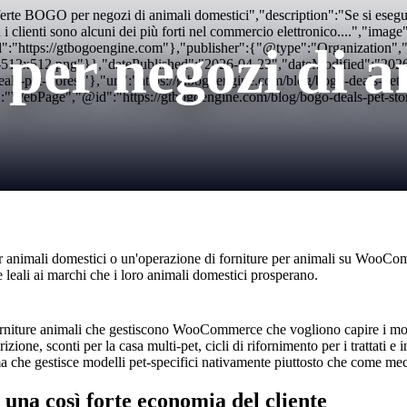
te BOGO per negozi di animali domestici","description":"Se si esegue 
i clienti sono alcuni dei più forti nel commercio elettronico....","imag
er negozi di a
":"https://gtbogoengine.com"},"publisher":{"@type":"Organization
con-512x512.png"}},"datePublished":"2026-04-23","dateModified":"20
s-pet-stores/"},"url":"https://gtbogoengine.com/blog/bogo-deals-pet
ebPage","@id":"https://gtbogoengine.com/blog/bogo-deals-pet-stores/
r animali domestici o un'operazione di forniture per animali su WooCommer
leali ai marchi che i loro animali domestici prosperano.
i forniture animali che gestiscono WooCommerce che vogliono capire i mod
one, sconti per la casa multi-pet, cicli di rifornimento per i trattati e 
che gestisce modelli pet-specifici nativamente piuttosto che come mecca
 una così forte economia del cliente