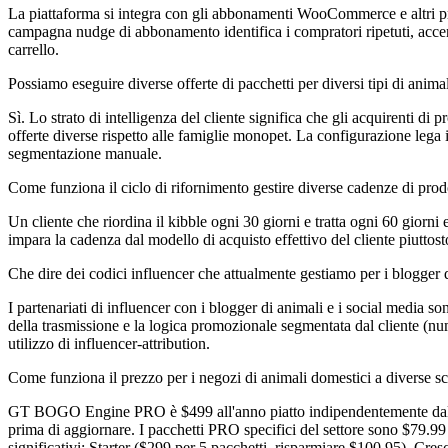
La piattaforma si integra con gli abbonamenti WooCommerce e altri pri
campagna nudge di abbonamento identifica i compratori ripetuti, accende
carrello.
Possiamo eseguire diverse offerte di pacchetti per diversi tipi di anima
Sì. Lo strato di intelligenza del cliente significa che gli acquirenti di 
offerte diverse rispetto alle famiglie monopet. La configurazione lega il
segmentazione manuale.
Come funziona il ciclo di rifornimento gestire diverse cadenze di prod
Un cliente che riordina il kibble ogni 30 giorni e tratta ogni 60 giorni
impara la cadenza dal modello di acquisto effettivo del cliente piuttost
Che dire dei codici influencer che attualmente gestiamo per i blogger 
I partenariati di influencer con i blogger di animali e i social media
della trasmissione e la logica promozionale segmentata dal cliente (nume
utilizzo di influencer-attribution.
Come funziona il prezzo per i negozi di animali domestici a diverse sc
GT BOGO Engine PRO è $499 all'anno piatto indipendentemente dal volume
prima di aggiornare. I pacchetti PRO specifici del settore sono $79.99 c
significativi: Starter ($299 per 5 pacchetti, risparmiare $100.95), Cres