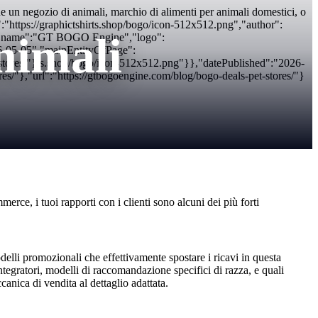
un negozio di animali, marchio di alimenti per animali domestici, o
e":"https://graphictshirts.shop/bogo/icon-512x512.png","author":
nimali
","name":"GT BOGO Engine","logo":
26-05-05","mainEntityOfPage":
-stores/"} s.shop/bogo/icon-512x512.png"}},"datePublished":"2026-
"},"url":"https://gtbogoengine.com/blog/bogo-deals-pet-stores/"}
ce, i tuoi rapporti con i clienti sono alcuni dei più forti
elli promozionali che effettivamente spostare i ricavi in questa
integratori, modelli di raccomandazione specifici di razza, e quali
nica di vendita al dettaglio adattata.