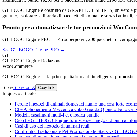
GT BOGO Engine è costruito da GRAPHIC T-SHIRTS, un vero e proprio
gratuito, esplorare la libreria di pacchetti di animali e servizi animali
Pronto per automatizzare le tue promozioni WooCo
GT BOGO Engine PRO — 46 superpoteri, 200 pacchetti di campagna
See GT BOGO Engine PRO →
GT
GT BOGO Engine Redazione
WooCommerce
GT BOGO Engine — la prima piattaforma di intelligenza promozion
Share
Share on X
Copy link
In questo articolo
Perché i negozi di animali domestici hanno una così forte econo
Che Abbonamento Meccanica Cibo Guarda Quando Fatto Gius
Modelli casalinghi multi-Pet e logica bundle
Ciò che GT BOGO Engine fornisce per i negozi di animali dom
Casi di uso del negozio di animali reali
Confronto: Tradizionale Pet Promozionale Stack vs GT BOGO
Percorso di migrazione per i negozi di animali domestici