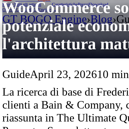
WooCommerce sott
Home
Tutti gli articoli
Caratteristiche
Prezzi
Download
Ottieni GT BOGO Engine →
GT BOGO Engine
›
Blog
›
Gu
potenziale econom
l'architettura mat
Guide
April 23, 2026
10 min 
La ricerca di base di Freder
clienti a Bain & Company, c
riassunta in The Ultimate Q