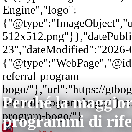
Engine","logo":
{"@type":"ImageObject","url
512x512.png"}},"datePubli
23","dateModified":"2026-
{"@type":"WebPage","@id"
referral-program-
bogo/"},"url":"https://gt
Perché la maggior
referral-program-bogo/"} 
program-bogo/"}
programmi di rif
GT BOGO
Engine