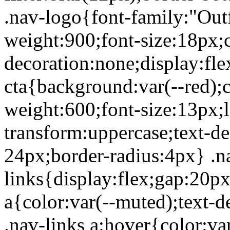
.nav-logo{font-family:"Outfi
weight:900;font-size:18px;c
decoration:none;display:fle
cta{background:var(--red);c
weight:600;font-size:13px;l
transform:uppercase;text-d
24px;border-radius:4px} .n
links{display:flex;gap:20px
a{color:var(--muted);text-d
.nav-links a:hover{color:va