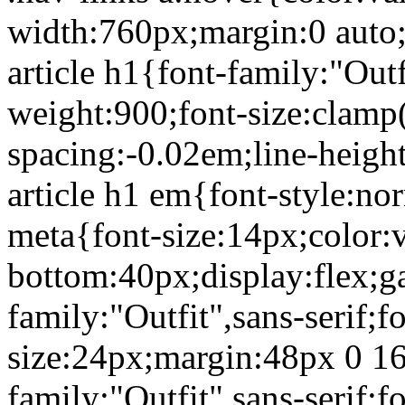
width:760px;margin:0 auto
article h1{font-family:"Outf
weight:900;font-size:clamp
spacing:-0.02em;line-heigh
article h1 em{font-style:nor
meta{font-size:14px;color:
bottom:40px;display:flex;ga
family:"Outfit",sans-serif;f
size:24px;margin:48px 0 16
family:"Outfit",sans-serif;f