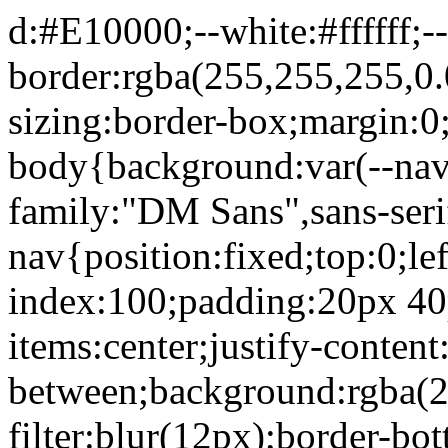
d:#E10000;--white:#ffffff;
border:rgba(255,255,255,0.0
sizing:border-box;margin:0
body{background:var(--navy
family:"DM Sans",sans-serif
nav{position:fixed;top:0;lef
index:100;padding:20px 40p
items:center;justify-content
between;background:rgba(2
filter:blur(12px);border-bo