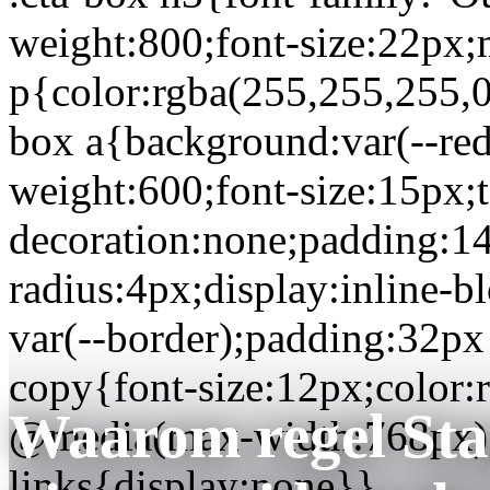
weight:800;font-size:22px;
p{color:rgba(255,255,255,0
box a{background:var(--red)
weight:600;font-size:15px;t
decoration:none;padding:1
radius:4px;display:inline-b
var(--border);padding:32px 
copy{font-size:12px;color:
Waarom regel Stap
@media(max-width:768px)
links{display:none}}