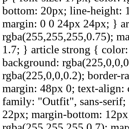
bottom: 20px; line-height: 1.
margin: 0 0 24px 24px; } art
rgba(255,255,255,0.75); ma
1.7; } article strong { color
background: rgba(225,0,0,0.
rgba(225,0,0,0.2); border-r
margin: 48px 0; text-align: 
family: "Outfit", sans-serif;
22px; margin-bottom: 12px; 
rgba(255,255,255,0.7); mar