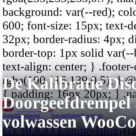
background: var(--red); colo
600; font-size: 15px; text-
32px; border-radius: 4px; di
border-top: 1px solid var(-
text-align: center; } .footer
rgba(100,116,139,0.5); } 
De Kalibratie Dis
{ padding: 16px 20px; } .na
Doorgeefdrempel a
GT BOGO
Engine
volwassen WooCo
Home
Alle artikelen
Functies
Prijzen
Downloads
Ontdek GT BOGO Engine →
GT BOGO Engine
›
Blog
›
Ha