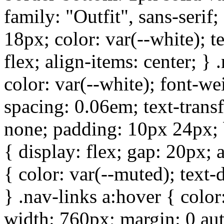
family: "Outfit", sans-serif;
18px; color: var(--white); t
flex; align-items: center; }
color: var(--white); font-wei
spacing: 0.06em; text-trans
none; padding: 10px 24px; b
{ display: flex; gap: 20px; a
{ color: var(--muted); text-
} .nav-links a:hover { color:
width: 760px; margin: 0 au