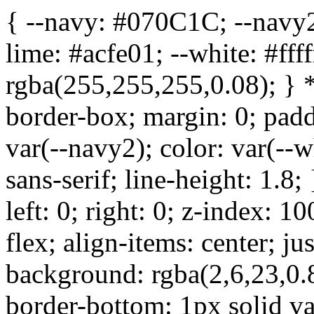
{ --navy: #070C1C; --navy2
lime: #acfe01; --white: #fff
rgba(255,255,255,0.08); } *,
border-box; margin: 0; pad
var(--navy2); color: var(--
sans-serif; line-height: 1.8;
left: 0; right: 0; z-index: 
flex; align-items: center; j
background: rgba(2,6,23,0.8
border-bottom: 1px solid var