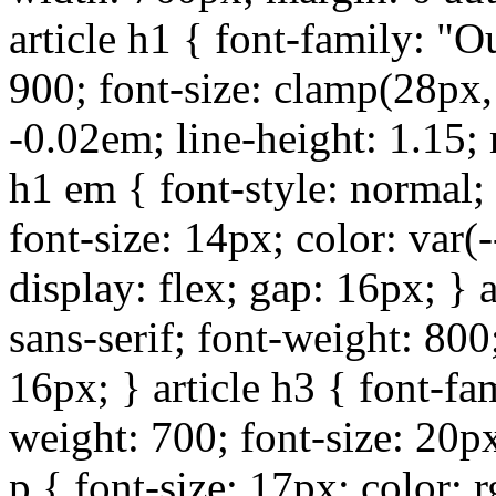
article h1 { font-family: "Ou
900; font-size: clamp(28px,
-0.02em; line-height: 1.15;
h1 em { font-style: normal; 
font-size: 14px; color: var
display: flex; gap: 16px; } a
sans-serif; font-weight: 800
16px; } article h3 { font-fam
weight: 700; font-size: 20p
p { font-size: 17px; color: