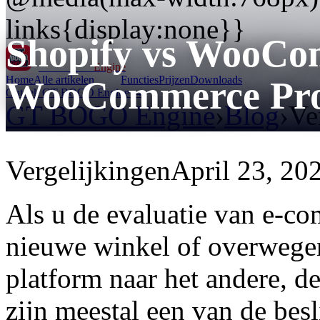
links{display:none}}
Shopify vs WooCo
GT BOGO
Engine
Home
Alle artikelen
Functies
Prijzen
Downloads
WooCommerce Pro
Ontdek GT BOGO Engine →
GT BOGO Engine
›
Blog
›
Ve
Vergelijkingen
April 23, 20
Als u de evaluatie van e-c
nieuwe winkel of overwegen
platform naar het andere, 
zijn meestal een van de bes