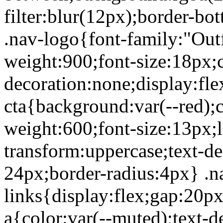
filter:blur(12px);border-bo
.nav-logo{font-family:"Outfi
weight:900;font-size:18px;c
decoration:none;display:fle
cta{background:var(--red);c
weight:600;font-size:13px;l
transform:uppercase;text-d
24px;border-radius:4px} .n
links{display:flex;gap:20px
a{color:var(--muted);text-d