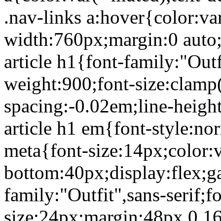
.nav-links a:hover{color:va
width:760px;margin:0 auto
article h1{font-family:"Outf
weight:900;font-size:clamp
spacing:-0.02em;line-heigh
article h1 em{font-style:nor
meta{font-size:14px;color:
bottom:40px;display:flex;ga
family:"Outfit",sans-serif;f
size:24px;margin:48px 0 16