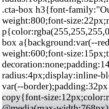
.cta-box h3{font-family:"Out
weight:800;font-size:22px;
p{color:rgba(255,255,255,0
box a{background:var(--red)
weight:600;font-size:15px;t
decoration:none;padding:1
radius:4px;display:inline-b
var(--border);padding:32px 
copy{font-size:12px;color:
@media(max-width:768px)