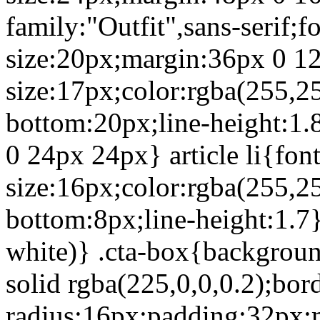
family:"Outfit",sans-serif;f
size:20px;margin:36px 0 12
size:17px;color:rgba(255,2
bottom:20px;line-height:1.85
0 24px 24px} article li{font
size:16px;color:rgba(255,2
bottom:8px;line-height:1.7} 
white)} .cta-box{backgroun
solid rgba(225,0,0,0.2);bor
radius:16px;padding:32px;m