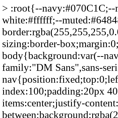
> :root{--navy:#070C1C;--
white:#ffffff;--muted:#6484
border:rgba(255,255,255,0.0
sizing:border-box;margin:0
body{background:var(--navy
family:"DM Sans",sans-serif
nav{position:fixed;top:0;lef
index:100;padding:20px 40p
items:center;justify-content
between;background:rgba(2