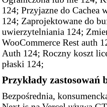
124; Przyjazne do Cachea 
124; Zaprojektowane do bu
uwierzytelniania 124; Zmi
WooCommerce Rest auth 1
Auth 124; Roczny koszt lice
płaski 124;
Przykłady zastosowań b
Bezpośrednia, konsumenck
Next.js na Vercel używa G