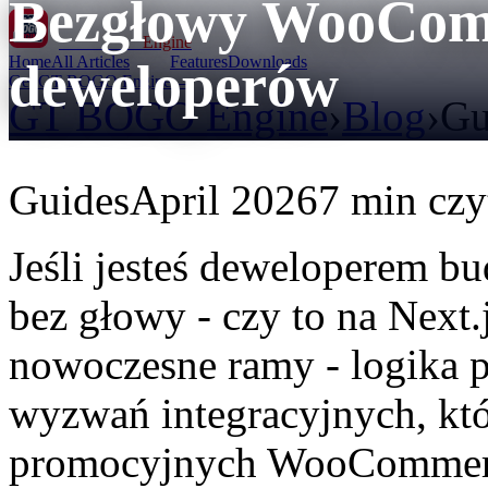
Bezgłowy WooCom
GT BOGO
Engine
Home
All Articles
Features
Downloads
deweloperów
Get GT BOGO Engine →
GT BOGO Engine
›
Blog
›
Gu
Guides
April 2026
7 min czy
Jeśli jesteś deweloperem 
bez głowy - czy to na Next.
nowoczesne ramy - logika 
wyzwań integracyjnych, kt
promocyjnych WooCommerc