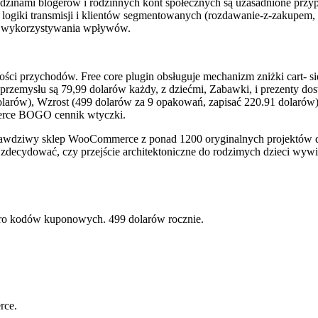
z rodzinami blogerów i rodzinnych kont społecznych są uzasadnione p
giki transmisji i klientów segmentowanych (rozdawanie-z-zakupem, se
ami wykorzystywania wpływów.
ści przychodów. Free core plugin obsługuje mechanizm zniżki cart- s
zemysłu są 79,99 dolarów każdy, z dziećmi, Zabawki, i prezenty dost
dolarów), Wzrost (499 dolarów za 9 opakowań, zapisać 220.91 dolarów
erce BOGO cennik wtyczki.
iwy sklep WooCommerce z ponad 1200 oryginalnych projektów dzia
i zdecydować, czy przejście architektoniczne do rodzimych dzieci wyw
o kodów kuponowych. 499 dolarów rocznie.
rce.