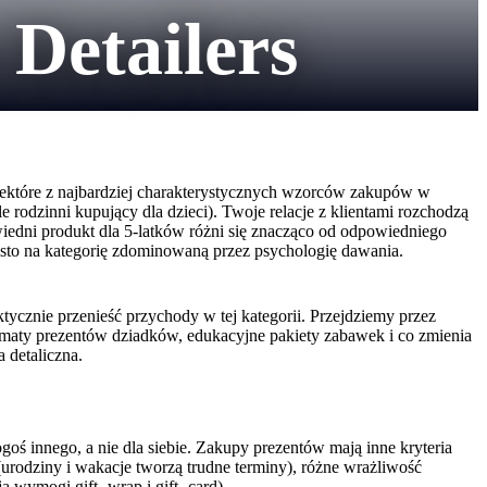
Detailers
niektóre z najbardziej charakterystycznych wzorców zakupów w
rodzinni kupujący dla dzieci). Twoje relacje z klientami rozchodzą
iedni produkt dla 5-latków różni się znacząco od odpowiedniego
ysto na kategorię zdominowaną przez psychologię dawania.
tycznie przenieść przychody w tej kategorii. Przejdziemy przez
aty prezentów dziadków, edukacyjne pakiety zabawek i co zmienia
 detaliczna.
goś innego, a nie dla siebie. Zakupy prezentów mają inne kryteria
(urodziny i wakacje tworzą trudne terminy), różne wrażliwość
 wymogi gift- wrap i gift- card).