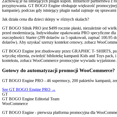
Zachowaj je na istniejących plugin kupon. Influencer partnerstwa 
przypisywania. GT BOGO Engine obsługuje większość promocyjnej lo
kampanie), podczas gdy istniejący plugin nadal zajmuje się spraw
Jak działa cena dla dzieci sklepy w różnych skalach?
GT BOGO Silnik PRO jest $499 rocznie płaski, niezależnie od wielko
przed modernizacją. Indywidualne opakowania PRO specyficzne dla pr
oszczędności: Starter (299 dolarów za 5 opakowań, zapisać 100.95 
dolarów). Aby uzyskać szerszy kontekst cenowy, zobacz WooComm
GT BOGO Engine jest zbudowany przez GRAPHIC T- SHIRTS, prawdz
wtyczkę rdzenia, zwiedzić bibliotekę kampanii Kids and Toys pack, 
kontekstu, zobacz WooCommerce promocyjne wywiadu wyjaśnione.
Gotowy do automatyzacji promocji WooCommerce?
GT BOGO Engine PRO - 46 supermocy, 200 pakietów kampanii, zer
See GT BOGO Engine PRO →
GT
GT BOGO Engine Editorial Team
WooCommerce
GT BOGO Engine - pierwsza platforma promocyjna dla WooComme