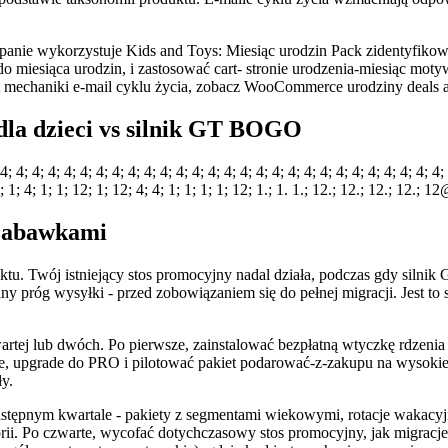
panie wykorzystuje Kids and Toys: Miesiąc urodzin Pack zidentyfikować
 do miesiąca urodzin, i zastosować cart- stronie urodzenia-miesiąc m
at mechaniki e-mail cyklu życia, zobacz WooCommerce urodziny deals a
dla dzieci vs silnik GT BOGO
; 4; 4; 4; 4; 4; 4; 4; 4; 4; 4; 4; 4; 4; 4; 4; 4; 4; 4; 4; 4; 4; 4; 4; 4; 4; 4; 4;
; 1; 1; 4; 1; 1; 12; 1; 12; 4; 4; 1; 1; 1; 1; 12; 1.; 1. 1.; 12.; 12.; 12.; 12.; 
 zabawkami
liktu. Twój istniejący stos promocyjny nadal działa, podczas gdy sil
lny próg wysyłki - przed zobowiązaniem się do pełnej migracji. Jest 
rtej lub dwóch. Po pierwsze, zainstalować bezpłatną wtyczkę rdzenia i
ie, upgrade do PRO i pilotować pakiet podarować-z-zakupu na wysoki
y.
 następnym kwartale - pakiety z segmentami wiekowymi, rotacje wakac
ii. Po czwarte, wycofać dotychczasowy stos promocyjny, jak migrac