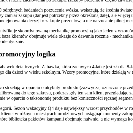
50 odrębnych badaniach porzucenia wózka, wskazują, że średnia świat
szy zamiar zakupu (dar jest potrzebny przez określoną datę), ale więc
s podejmowania decyzji o zakupie prezentów, a nie narzucanie pilnej 
dentyfikuje skoordynowaną mechanikę promocyjną jako jeden z wzorcó
 baza klientów obejmuje wiele okazje do dawania rocznie - mechanika
o identycznie.
promocyjny logika
abawek detalicznych. Zabawka, która zachwyca 4-latkę jest zła dla 8-la
dnego dla dzieci w wieku szkolnym. Wzory promocyjne, które działają w 
strzelają w oparciu o atrybuty produktu (zazwyczaj oznaczone przedzi
librowaną do tego zakresu, podczas gdy ten sam klient przeglądając
 w oparciu o taksonomię produktu bez konieczności ręcznej segmenta
ategorii. Sezon wakacyjny Q4 daje największy wzrost przychodów w r
 klienci w różnych miesiącach urodzinowych osiągnąć momenty zakup
re biblioteka pakietów kampanii obejmuje naiwnie, a nie wymaga konf