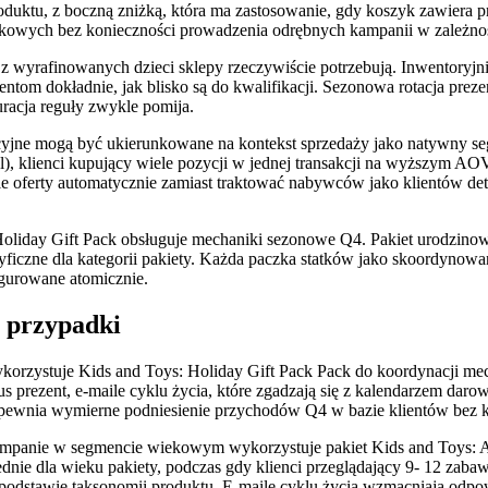
ę produktu, z boczną zniżką, która ma zastosowanie, gdy koszyk zawi
kowych bez konieczności prowadzenia odrębnych kampanii w zależnoś
 z wyrafinowanych dzieci sklepy rzeczywiście potrzebują. Inwentoryjn
entom dokładnie, jak blisko są do kwalifikacji. Sezonowa rotacja pre
racja reguły zwykle pomija.
yjne mogą być ukierunkowane na kontekst sprzedaży jako natywny segm
ignal), klienci kupujący wiele pozycji w jednej transakcji na wyższym 
ie oferty automatycznie zamiast traktować nabywców jako klientów de
. Holiday Gift Pack obsługuje mechaniki sezonowe Q4. Pakiet urodzin
iczne dla kategorii pakiety. Każda paczka statków jako skoordynowane
igurowane atomicznie.
e przypadki
rzystuje Kids and Toys: Holiday Gift Pack Pack do koordynacji me
us prezent, e-maile cyklu życia, które zgadzają się z kalendarzem dar
ewnia wymierne podniesienie przychodów Q4 w bazie klientów bez ko
ampanie w segmencie wiekowym wykorzystuje pakiet Kids and Toys: A
nie dla wieku pakiety, podczas gdy klienci przeglądający 9- 12 zaba
odstawie taksonomii produktu. E-maile cyklu życia wzmacniają odpowi