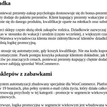
adka
ponieważ prezenty-zakup psychologia dostosowuje się do bonus-prezen
 dodaje do pakietu prezentów. Klient kupujący prezenty wakacyjne z
ie się do danego produktu, kwalifikacje oparte na młotkach oraz subst
dzieci sklepy często służą obok zakupów rodzica. Dziadkowie zazwycza
zas w stosunku do wakacji i urodzin (często wcześniej, z większym c
). Warstwa wywiadowcza klienta może zidentyfikować klientów dziadkó
ednią logikę promocyjną.
tosuje się automatycznie, gdy koszyk kwalifikuje. Nie ma kodu kuponu
utomatycznie. Pasek postępu koszyka pokazuje klientom dokładnie, jak 
ców po znaczących cenach, ponieważ prezenty-kupujący chętnie dodać 
ponowe zabijają sprzedaż WooCommerce.
 sklepów z zabawkami
system automatyzacji zbudowany specjalnie dla WooCommerce. Plat
9 branżach, plus pełny system e-mail cyklu życia, który działa całko
rzesuwają przychody w tej kategorii - promocje w segmencie wiekowy
dzinowych.
o pierwsze, logika promocyjna w segmencie wiekowym jest wbudowana 