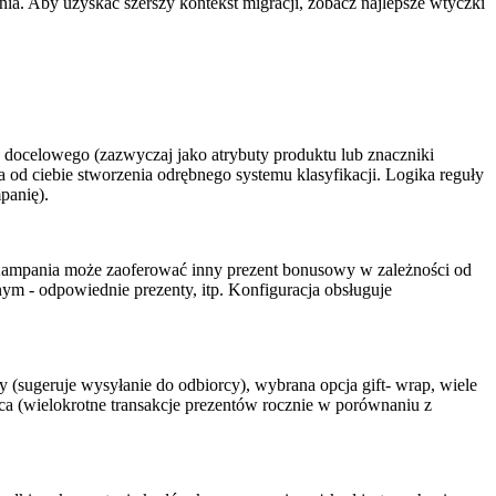
ia. Aby uzyskać szerszy kontekst migracji, zobacz najlepsze wtyczki
docelowego (zazwyczaj jako atrybuty produktu lub znaczniki
 od ciebie stworzenia odrębnego systemu klasyfikacji. Logika reguły
panię).
 Kampania może zaoferować inny prezent bonusowy w zależności od
m - odpowiednie prezenty, itp. Konfiguracja obsługuje
 (sugeruje wysyłanie do odbiorcy), wybrana opcja gift- wrap, wiele
a (wielokrotne transakcje prezentów rocznie w porównaniu z