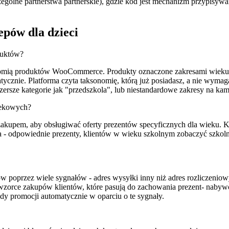
gólne partnerstwa partnerskie), gdzie kod jest mechanizm przypisywan
epów dla dzieci
duktów?
onomią produktów WooCommerce. Produkty oznaczone zakresami wieku 
cznie. Platforma czyta taksonomię, którą już posiadasz, a nie wymaga
szersze kategorie jak "przedszkola", lub niestandardowe zakresy na kam
iekowych?
 zakupem, aby obsługiwać oferty prezentów specyficznych dla wieku.
- odpowiednie prezenty, klientów w wieku szkolnym zobaczyć szkolny
.
 poprzez wiele sygnałów - adres wysyłki inny niż adres rozliczeniowy
wzorce zakupów klientów, które pasują do zachowania prezent- nabywc
 promocji automatycznie w oparciu o te sygnały.