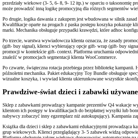
przedziały wiekowe (3- 5, 6- 8, 9- 12 itp.) w oparciu o taksonomi
może prowadzić inną logikę promocyjną dla różnych segmentów wie
Po drugie, logika dawania z zakupem jest wbudowana w silnik zasad
Kwalifikacje oparte na progach z paska postępu koszyka pokazuje kli
marki. Mechanika obsługuje przypadki krawędzi, które adhoc konfigu
Po trzecie, warstwa wywiadowcza klienta oznacza, że zasady promoc
(gift- buy signal), klienci wybierający opcje gift- wrap (gift- buy s
promocji w kontekście gift- context. Platforma uruchamia odpowiedn
znaleźć w promocjach segmentacji klienta WooCommerce.
Po czwarte, świąteczna rotacja przebiega przez bibliotekę kampanii
późnoletni mechanika. Pakiet edukacyjny Toy Bundle obsługuje specyf
wizualne koszyka, i wywiad klienta ukierunkowane wszystkie skonf
Prawdziwe-świat dzieci i zabawki używan
Sklep z zabawkami prowadzący kampanie prezentów Q4 wakacje wyko
klientom ich postępy w kwalifikacjach do bezpłatnej wysyłki lub bon
nabywcy zobaczyć inny egzemplarz niż autokupujący). Kampania zap
Książka dla dzieci i sklep z zabawkami edukacyjnymi prowadząca k
grup wiekowych. Klienci przeglądający 3- 5 zabawek widzą odpowied
Platforma obsługuje zakres wiekowy dopasowując automatycznie na p