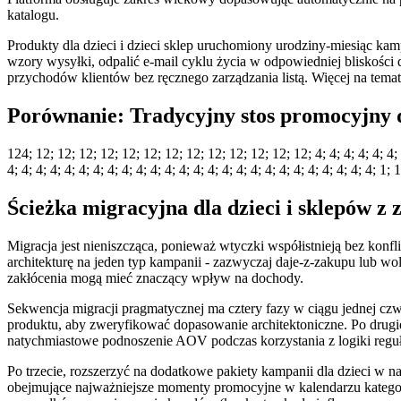
katalogu.
Produkty dla dzieci i dzieci sklep uruchomiony urodziny-miesiąc kam
wzory wysyłki, odpalić e-mail cyklu życia w odpowiedniej bliskości
przychodów klientów bez ręcznego zarządzania listą. Więcej na tem
Porównanie: Tradycyjny stos promocyjny 
124; 12; 12; 12; 12; 12; 12; 12; 12; 12; 12; 12; 12; 12; 4; 4; 4; 4; 4; 4; 4; 4
4; 4; 4; 4; 4; 4; 4; 4; 4; 4; 4; 4; 4; 4; 4; 4; 4; 4; 4; 4; 4; 4; 4; 4; 4; 4; 1
Ścieżka migracyjna dla dzieci i sklepów z
Migracja jest nieniszcząca, ponieważ wtyczki współistnieją bez konf
architekturę na jeden typ kampanii - zazwyczaj daje-z-zakupu lub wo
zakłócenia mogą mieć znaczący wpływ na dochody.
Sekwencja migracji pragmatycznej ma cztery fazy w ciągu jednej czwa
produktu, aby zweryfikować dopasowanie architektoniczne. Po drug
natychmiastowe podnoszenie AOV podczas korzystania z logiki reguł
Po trzecie, rozszerzyć na dodatkowe pakiety kampanii dla dzieci w
obejmujące najważniejsze momenty promocyjne w kalendarzu kategor