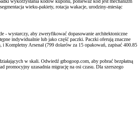
rzypadki wykorzystania kodów kuponu, ponieważ kod jest mechanizm
gmentacja wieku-pakiety, rotacja wakacje, urodziny-miesiąc
ide - wystarczy, aby zweryfikować dopasowanie architektoniczne
ępne indywidualnie lub jako część paczki. Paczki oferują znaczne
), i Kompletny Arsenał (799 dolarów za 15 opakowań, zapisać 400.85
łających w skali. Odwiedź gtbogoop.com, aby pobrać bezpłatną
iad promocyjny uzasadnia migrację na osi czasu. Dla szerszego