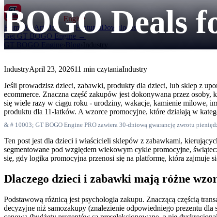
BOGO Deals for
GT BOGO
Engine
Home
All Articles
Features
Downloads
Get GT BOGO Engine →
GT BOGO Engine
›
Blog
›
Industry
Industry
April 23, 2026
11 min czytania
Industry
Jeśli prowadzisz dzieci, zabawki, produkty dla dzieci, lub sklep z
ecommerce. Znaczna część zakupów jest dokonywana przez osoby, któr
się wiele razy w ciągu roku - urodziny, wakacje, kamienie milowe, 
produktu dla 11-latków. A wzorce promocyjne, które działają w kate
& # 10003; GT BOGO Engine PRO zawiera 30-dniową gwarancję zwrotu pienięd
Ten post jest dla dzieci i właścicieli sklepów z zabawkami, kierują
segmentowane pod względem wiekowym cykle promocyjne, świąteczne
się, gdy logika promocyjna przenosi się na platformę, która zajmuje 
Dlaczego dzieci i zabawki mają różne wzo
Podstawową różnicą jest psychologia zakupu. Znaczącą częścią transa
decyzyjne niż samozakupy (znalezienie odpowiedniego prezentu dla sp
cenowa (budżety prezentów są preselekcjonowane, a nie dyskrecjonaln