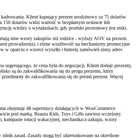
t kadrowania. Klient kupujący prezent urodzinowy za 75 dolarów
a 150 dolarów widzi wartość w bezpłatnym zestawie lub
ytucję wiedzy o wynalazkach, gdy produkt prezentowy jest niski.
j mają inne wzory zakupów niż rodzice - wyższy AOV na prezent,
zasem prowadzenia), i różne wrażliwość na mechanizmy promocyjne
w w oparciu o wzorce wysyłki i historię zamówień (inny adres
 sugerującego, że cena była do negocjacji. Klient dodaje prezenty,
blisko są do zakwalifikowania się do progu prezentu, który
przedmioty do zakwalifikowania się do premii prezent. Więcej
forma obejmuje 48 supermocy działających w WooCommerce
wicie pod marką. Branża Kids, Toys i Gifts zawiera wcześniej
m, kampanie rotacji wakacyjnej, mechanika-z-zakupu, wzory
w silnik zasad. Zasady mogą być ukierunkowane na określone