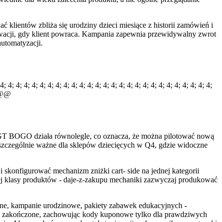
 klientów zbliża się urodziny dzieci miesiące z historii zamówień i
otywacji, gdy klient powraca. Kampania zapewnia przewidywalny zwrot
utomatyzacji.
 4; 4; 4; 4; 4; 4; 4; 4; 4; 4; 4; 4; 4; 4; 4; 4; 4; 4; 4; 4; 4; 4; 4; 4; 4; 4;
12@@
nik GT BOGO działa równolegle, co oznacza, że można pilotować nową
to szczególnie ważne dla sklepów dziecięcych w Q4, gdzie widoczne
 skonfigurować mechanizm zniżki cart- side na jednej kategorii
ej klasy produktów - daje-z-zakupu mechaniki zazwyczaj produkować
yjne, kampanie urodzinowe, pakiety zabawek edukacyjnych -
je zakończone, zachowując kody kuponowe tylko dla prawdziwych