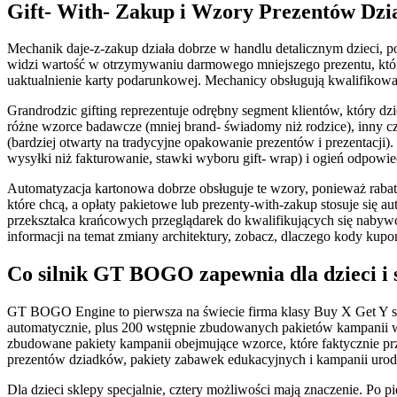
Gift- With- Zakup i Wzory Prezentów Dzi
Mechanik daje-z-zakup działa dobrze w handlu detalicznym dzieci, 
widzi wartość w otrzymywaniu darmowego mniejszego prezentu, który
uaktualnienie karty podarunkowej. Mechanicy obsługują kwalifikowan
Grandrodzic gifting reprezentuje odrębny segment klientów, który 
różne wzorce badawcze (mniej brand- świadomy niż rodzice), inny c
(bardziej otwarty na tradycyjne opakowanie prezentów i prezentacji
wysyłki niż fakturowanie, stawki wyboru gift- wrap) i ogień odpowi
Automatyzacja kartonowa dobrze obsługuje te wzory, ponieważ rabat s
które chcą, a opłaty pakietowe lub prezenty-with-zakup stosuje się a
przekształca krańcowych przeglądarek do kwalifikujących się nabyw
informacji na temat zmiany architektury, zobacz, dlaczego kody ku
Co silnik GT BOGO zapewnia dla dzieci i
GT BOGO Engine to pierwsza na świecie firma klasy Buy X Get Y 
automatycznie, plus 200 wstępnie zbudowanych pakietów kampanii w 1
zbudowane pakiety kampanii obejmujące wzorce, które faktycznie p
prezentów dziadków, pakiety zabawek edukacyjnych i kampanii uro
Dla dzieci sklepy specjalnie, cztery możliwości mają znaczenie. P