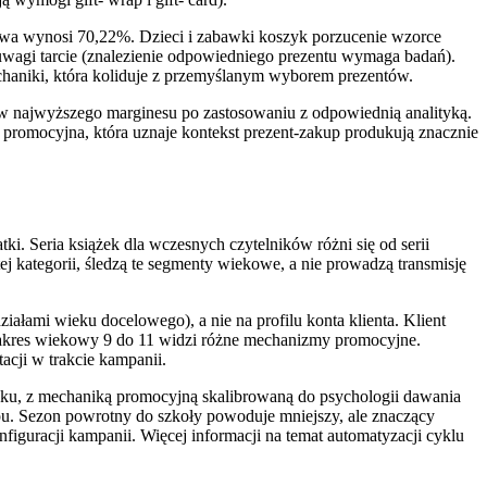
owa wynosi 70,22%. Dzieci i zabawki koszyk porzucenie wzorce
ej uwagi tarcie (znalezienie odpowiedniego prezentu wymaga badań).
mechaniki, która koliduje z przemyślanym wyborem prezentów.
w najwyższego marginesu po zastosowaniu z odpowiednią analityką.
 promocyjna, która uznaje kontekst prezent-zakup produkują znacznie
tki. Seria książek dla wczesnych czytelników różni się od serii
tej kategorii, śledzą te segmenty wiekowe, a nie prowadzą transmisję
ałami wieku docelowego), a nie na profilu konta klienta. Klient
 zakres wiekowy 9 do 11 widzi różne mechanizmy promocyjne.
cji w trakcie kampanii.
oku, z mechaniką promocyjną skalibrowaną do psychologii dawania
u. Sezon powrotny do szkoły powoduje mniejszy, ale znaczący
iguracji kampanii. Więcej informacji na temat automatyzacji cyklu