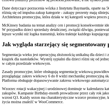
Dane dotyczące porzucenia wózka z Instytutu Baymarda, oparte na 
różnią się od impulsu-zakup kategorie - zakupy prezenty mają silniej
Architektura promocyjna, która działa w tej kategorii wspiera proce
McKinsey badania na temat analizy cen i promocji konsekwentnie i
W przypadku dzieci sprzedaży detalicznej, związki dźwigu, ponieważ
lepsze wyniki niż logika transmisji, która traktuje każdego kupująceg
Jak wygląda starzejący się segmentowany 
Segmentacja wieku jest operacyjną złożonością unikalną dla dzieci i z
książek dla nastolatków. Wystrój sypialni dla dzieci różni się od je
w całym przedziale wiekowym.
Zasady promocyjne, które obsługują segmentację wiekową prawidłowo 
przeglądając zakres wiekowy 6 do 8 widzi mechanikę promocyjną ska
Platforma obsługuje dopasowywanie zakresu wiekowego automatycznie
Wzorzec rotacji wakacyjnej i urodzinowej dominuje w kalendarzu k
zakupów. Kampanie Birthday-month prowadzone przez cały rok jako
wzrost Q3. Każdy sezon ma charakterystyczne wzorce promocyjne, któ
życia można znaleźć w WooCommerce.