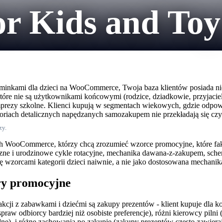
 Kids and Toy 
 upominkami dla dzieci na WooCommerce, Twoja baza klientów posiada 
e nie są użytkownikami końcowymi (rodzice, dziadkowie, przyjaciele 
imprezy szkolne. Klienci kupują w segmentach wiekowych, gdzie odpow
goriach detalicznych napędzanych samozakupem nie przekładają się cz
zy.
cych WooCommerce, którzy chcą zrozumieć wzorce promocyjne, które fak
 i urodzinowe cykle rotacyjne, mechanika dawana-z-zakupem, schem
się wzorcami kategorii dzieci naiwnie, a nie jako dostosowana mechanika
ry promocyjne
kcji z zabawkami i dziećmi są zakupy prezentów - klient kupuje dla ko
raw odbiorcy bardziej niż osobiste preferencje), różni kierowcy pilni 
e), i różne zachowania po zakupie (zakupy prezentów często zawierają