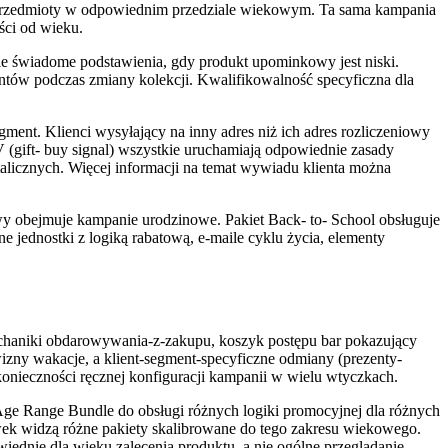
era przedmioty w odpowiednim przedziale wiekowym. Ta sama kampania
ci od wieku.
ie świadome podstawienia, gdy produkt upominkowy jest niski.
zentów podczas zmiany kolekcji. Kwalifikowalność specyficzna dla
ent. Klienci wysyłający na inny adres niż ich adres rozliczeniowy
AOV (gift- buy signal) wszystkie uruchamiają odpowiednie zasady
talicznych. Więcej informacji na temat wywiadu klienta można
owy obejmuje kampanie urodzinowe. Pakiet Back- to- School obsługuje
 jednostki z logiką rabatową, e-maile cyklu życia, elementy
chaniki obdarowywania-z-zakupu, koszyk postępu bar pokazujący
owizny wakacje, a klient-segment-specyficzne odmiany (prezenty-
nieczności ręcznej konfiguracji kampanii w wielu wtyczkach.
ge Range Bundle do obsługi różnych logiki promocyjnej dla różnych
wek widzą różne pakiety skalibrowane do tego zakresu wiekowego.
ednie dla wieku zalecenia produktu, a nie ogólne przeglądanie