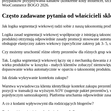
przypadków przypisywania kanałów (konkretne kody influencer, szcze
WooCommerce BOGO 2026.
Często zadawane pytania od właścicieli skl
Jak logika segmentacji wiekowej radzi sobie z naszą taksonomią pro
Logika zasad segmentacji wiekowej współpracuje z istniejącą taks
produktu) otrzymują odpowiednie zasady promocji stosowane automaty
obsługuje elastyczny zakres wiekowy (specyficzne zakresy jak 3- 5, 
Czy możemy uruchomić różne oferty prezentów dla różnych grup w
Tak. Logika segmentacji wiekowej łączy się z mechaniką dawania z
wieku produktów w koszyku - małych klientów zobaczyć niemowlęta 
dopasowanie wieku automatycznie w oparciu o taksonomię produktu
Jak działa wykrywanie kontekstu zakupu?
Warstwa wywiadowcza klienta identyfikuje kontekst zakupu prezentów
pozycji w transakcji na wyższym AOV (sugeruje pakiet prezentów), 
pojedynczym samozakupem). Platforma uruchamia odpowiednie zasady
A co z kodami wpływowymi dla rodzicujących blogerów?