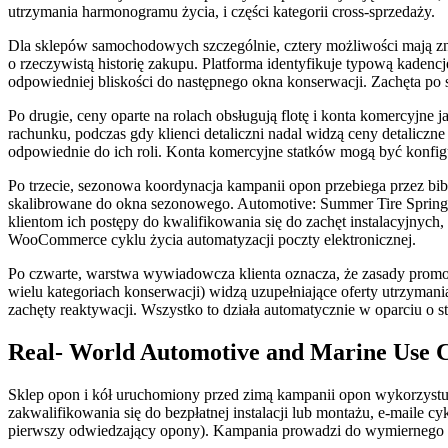
utrzymania harmonogramu życia, i części kategorii cross-sprzedaży.
Dla sklepów samochodowych szczególnie, cztery możliwości mają zna
o rzeczywistą historię zakupu. Platforma identyfikuje typową kadencję
odpowiedniej bliskości do następnego okna konserwacji. Zachęta po s
Po drugie, ceny oparte na rolach obsługują flotę i konta komercyjn
rachunku, podczas gdy klienci detaliczni nadal widzą ceny detaliczn
odpowiednie do ich roli. Konta komercyjne statków mogą być konfigu
Po trzecie, sezonowa koordynacja kampanii opon przebiega przez bib
skalibrowane do okna sezonowego. Automotive: Summer Tire Spring P
klientom ich postępy do kwalifikowania się do zachęt instalacyjnyc
WooCommerce cyklu życia automatyzacji poczty elektronicznej.
Po czwarte, warstwa wywiadowcza klienta oznacza, że zasady promoc
wielu kategoriach konserwacji) widzą uzupełniające oferty utrzymani
zachęty reaktywacji. Wszystko to działa automatycznie w oparciu o st
Real- World Automotive and Marine Use 
Sklep opon i kół uruchomiony przed zimą kampanii opon wykorzystu
zakwalifikowania się do bezpłatnej instalacji lub montażu, e-maile cy
pierwszy odwiedzający opony). Kampania prowadzi do wymiernego po