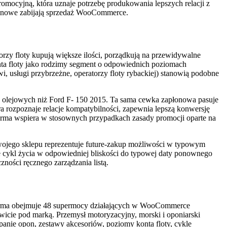
romocyjną, która uznaje potrzebę produkowania lepszych relacji z
uponowe zabijają sprzedaż WooCommerce.
orzy floty kupują większe ilości, porządkują na przewidywalne
onta floty jako rodzimy segment o odpowiednich poziomach
i, usługi przybrzeżne, operatorzy floty rybackiej) stanowią podobne
ów olejowych niż Ford F- 150 2015. Ta sama cewka zapłonowa pasuje
a rozpoznaje relacje kompatybilności, zapewnia lepszą konwersję
tforma wspiera w stosownych przypadkach zasady promocji oparte na
 Twojego sklepu reprezentuje future-zakup możliwości w typowym
ące cykl życia w odpowiedniej bliskości do typowej daty ponownego
ności ręcznego zarządzania listą.
forma obejmuje 48 supermocy działających w WooCommerce
wicie pod marką. Przemysł motoryzacyjny, morski i oponiarski
anie opon, zestawy akcesoriów, poziomy konta floty, cykle