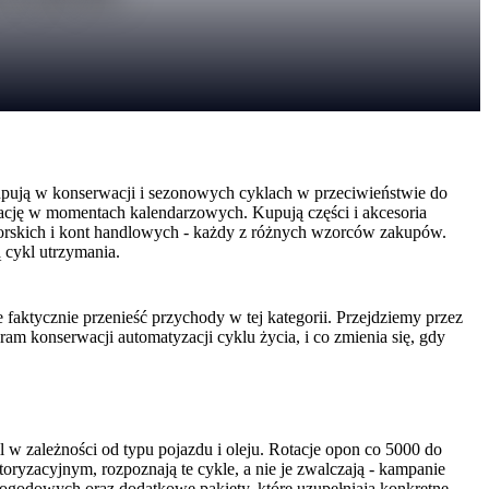
ują w konserwacji i sezonowych cyklach w przeciwieństwie do
ację w momentach kalendarzowych. Kupują części i akcesoria
orskich i kont handlowych - każdy z różnych wzorców zakupów.
ą cykl utrzymania.
aktycznie przenieść przychody w tej kategorii. Przejdziemy przez
am konserwacji automatyzacji cyklu życia, i co zmienia się, gdy
 w zależności od typu pojazdu i oleju. Rotacje opon co 5000 do
oryzacyjnym, rozpoznają te cykle, a nie je zwalczają - kampanie
pogodowych oraz dodatkowe pakiety, które uzupełniają konkretne