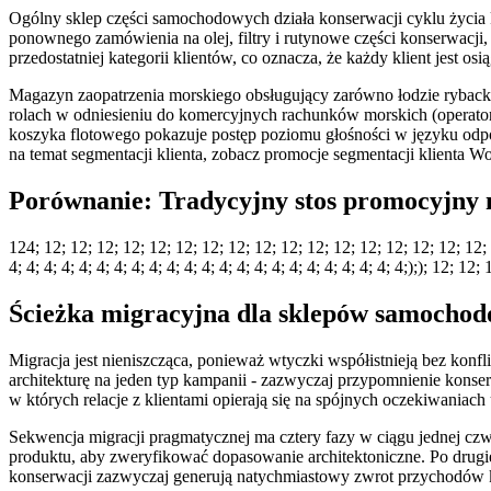
Ogólny sklep części samochodowych działa konserwacji cyklu życia 
ponownego zamówienia na olej, filtry i rutynowe części konserwacji, 
przedostatniej kategorii klientów, co oznacza, że każdy klient jes
Magazyn zaopatrzenia morskiego obsługujący zarówno łodzie rybackie
rolach w odniesieniu do komercyjnych rachunków morskich (operatorzy
koszyka flotowego pokazuje postęp poziomu głośności w języku odpo
na temat segmentacji klienta, zobacz promocje segmentacji klienta
Porównanie: Tradycyjny stos promocyjny
124; 12; 12; 12; 12; 12; 12; 12; 12; 12; 12; 12; 12; 12; 12; 12; 12; 12; 12; 1
4; 4; 4; 4; 4; 4; 4; 4; 4; 4; 4; 4; 4; 4; 4; 4; 4; 4; 4; 4; 4; 4; 4;);); 12; 
Ścieżka migracyjna dla sklepów samochod
Migracja jest nieniszcząca, ponieważ wtyczki współistnieją bez konf
architekturę na jeden typ kampanii - zazwyczaj przypomnienie konse
w których relacje z klientami opierają się na spójnych oczekiwani
Sekwencja migracji pragmatycznej ma cztery fazy w ciągu jednej czwa
produktu, aby zweryfikować dopasowanie architektoniczne. Po drugie
konserwacji zazwyczaj generują natychmiastowy zwrot przychodów 