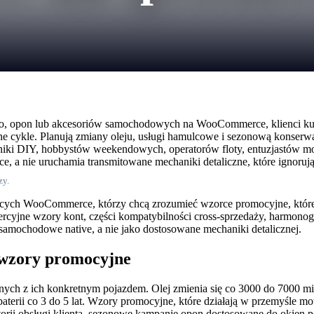
o, opon lub akcesoriów samochodowych na WooCommerce, klienci kup
e cykle. Planują zmiany oleju, usługi hamulcowe i sezonową konserw
niki DIY, hobbystów weekendowych, operatorów floty, entuzjastów m
rce, a nie uruchamia transmitowane mechaniki detaliczne, które ignoruj
zy.
jących WooCommerce, którzy chcą zrozumieć wzorce promocyjne, które f
mercyjne wzory kont, części kompatybilności cross-sprzedaży, harmonogr
 samochodowe native, a nie jako dostosowane mechaniki detalicznej.
 wzory promocyjne
ych z ich konkretnym pojazdem. Olej zmienia się co 3000 do 7000 mil
erii co 3 do 5 lat. Wzory promocyjne, które działają w przemyśle mot
torii obsługi klienta, sezonowe kampanie opon dostosowane do okien 