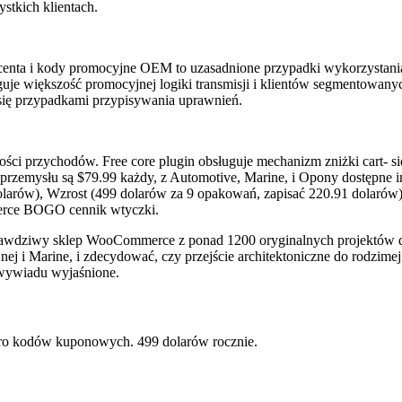
stkich klientach.
ducenta i kody promocyjne OEM to uzasadnione przypadki wykorzysta
e większość promocyjnej logiki transmisji i klientów segmentowanyc
e się przypadkami przypisywania uprawnień.
ści przychodów. Free core plugin obsługuje mechanizm zniżki cart- s
rzemysłu są $79.99 każdy, z Automotive, Marine, i Opony dostępne in
dolarów), Wzrost (499 dolarów za 9 opakowań, zapisać 220.91 dolarów
erce BOGO cennik wtyczki.
iwy sklep WooCommerce z ponad 1200 oryginalnych projektów dzia
j i Marine, i zdecydować, czy przejście architektoniczne do rodzimej 
wywiadu wyjaśnione.
o kodów kuponowych. 499 dolarów rocznie.