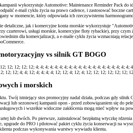
kampanii wykorzystuje Automotive: Maintenance Reminder Pack do iden
odpalić e-mail cyklu życia na prawo cadence, i zastosować boczne cart-
t osiągany w momencie, który odpowiada ich rzeczywistemu harmonogram
 detaliczne, jak i komercyjne konta morskie wykorzystuje "Automotiv
 czarterowi, usługi morskie, komercyjne floty rybackie), przy czym ż
wiednim dla komercjalizacji, a e-maile cyklu życia wzmacniają rela
 WooCommerce.
 motoryzacyjny vs silnik GT BOGO
2; 12; 12; 12; 4; 4; 4; 4; 4; 4; 4; 4; 4; 4; 4; 4; 4; 4; 4; 4; 4; 4; 4; 4; 4; 4;
12; 12; 12; 12; 4; 4; 12; 4; 4; 4; 4; 12; 12; 4; 12; 4; 12; 12; 12; 12; 12; 12;
owych i morskich
liktu. Twój istniejący stos promocyjny nadal działa, podczas gdy sil
rwacji lub sezonowej kampanii opon - przed zobowiązaniem się do peł
ach usługowych i wszelkie widoczne zakłócenia mogą mieć wpływ na po
rtej lub dwóch. Po pierwsze, zainstalować bezpłatną wtyczkę rdzenia i
, upgrade do PRO i pilotować pakiet cyklu życia konserwacji na wysok
klienta podczas wykonywania warstwy wywiadu klienta.