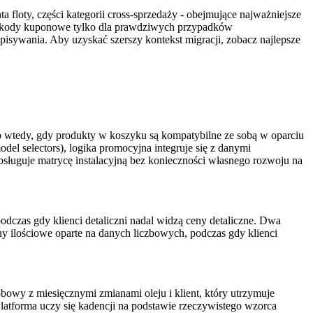
floty, części kategorii cross-sprzedaży - obejmujące najważniejsze
c kody kuponowe tylko dla prawdziwych przypadków
isywania. Aby uzyskać szerszy kontekst migracji, zobacz najlepsze
ko wtedy, gdy produkty w koszyku są kompatybilne ze sobą w oparciu
l selectors), logika promocyjna integruje się z danymi
obsługuje matrycę instalacyjną bez konieczności własnego rozwoju na
odczas gdy klienci detaliczni nadal widzą ceny detaliczne. Dwa
y ilościowe oparte na danych liczbowych, podczas gdy klienci
obowy z miesięcznymi zmianami oleju i klient, który utrzymuje
atforma uczy się kadencji na podstawie rzeczywistego wzorca