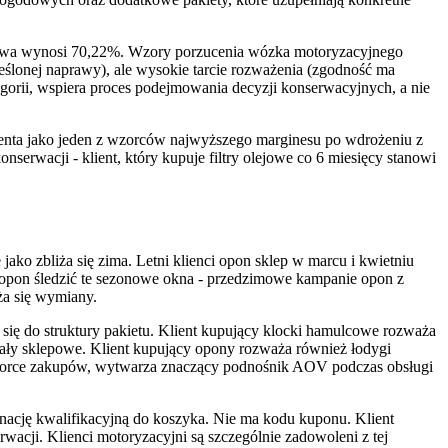
atowa wynosi 70,22%. Wzory porzucenia wózka motoryzacyjnego
kreślonej naprawy), ale wysokie tarcie rozważenia (zgodność ma
ategorii, wspiera proces podejmowania decyzji konserwacyjnych, a nie
lienta jako jeden z wzorców najwyższego marginesu po wdrożeniu z
wacji - klient, który kupuje filtry olejowe co 6 miesięcy stanowi
ko zbliża się zima. Letni klienci opon sklep w marcu i kwietniu
ów opon śledzić te sezonowe okna - przedzimowe kampanie opon z
ża się wymiany.
się do struktury pakietu. Klient kupujący klocki hamulcowe rozważa
iały sklepowe. Klient kupujący opony rozważa również łodygi
 wzorce zakupów, wytwarza znaczący podnośnik AOV podczas obsługi
inację kwalifikacyjną do koszyka. Nie ma kodu kuponu. Klient
acji. Klienci motoryzacyjni są szczególnie zadowoleni z tej