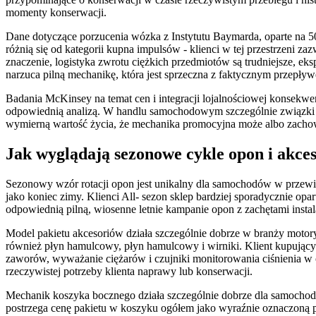
momenty konserwacji.
Dane dotyczące porzucenia wózka z Instytutu Baymarda, oparte na 
różnią się od kategorii kupna impulsów - klienci w tej przestrzeni z
znaczenie, logistyka zwrotu ciężkich przedmiotów są trudniejsze, eks
narzuca pilną mechanikę, która jest sprzeczna z faktycznym przepły
Badania McKinsey na temat cen i integracji lojalnościowej konsekw
odpowiednią analizą. W handlu samochodowym szczególnie związki dź
wymierną wartość życia, że mechanika promocyjna może albo zachowa
Jak wyglądają sezonowe cykle opon i akce
Sezonowy wzór rotacji opon jest unikalny dla samochodów w przewidy
jako koniec zimy. Klienci All- sezon sklep bardziej sporadycznie op
odpowiednią pilną, wiosenne letnie kampanie opon z zachętami instal
Model pakietu akcesoriów działa szczególnie dobrze w branży motory
również płyn hamulcowy, płyn hamulcowy i wirniki. Klient kupujący 
zaworów, wyważanie ciężarów i czujniki monitorowania ciśnienia w
rzeczywistej potrzeby klienta naprawy lub konserwacji.
Mechanik koszyka bocznego działa szczególnie dobrze dla samochodó
postrzega cenę pakietu w koszyku ogółem jako wyraźnie oznaczoną po