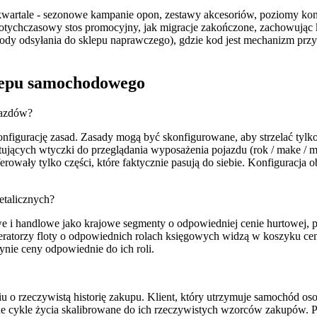
wartale - sezonowe kampanie opon, zestawy akcesoriów, poziomy konta 
dotychczasowy stos promocyjny, jak migracje zakończone, zachowują
dy odsyłania do sklepu naprawczego), gdzie kod jest mechanizm przyp
klepu samochodowego
jazdów?
onfigurację zasad. Zasady mogą być skonfigurowane, aby strzelać tyl
ących wtyczki do przeglądania wyposażenia pojazdu (rok / make / mode
owały tylko części, które faktycznie pasują do siebie. Konfiguracja 
etalicznych?
we i handlowe jako krajowe segmenty o odpowiedniej cenie hurtowej, p
eratorzy floty o odpowiednich rolach księgowych widzą w koszyku cen
dynie ceny odpowiednie do ich roli.
iu o rzeczywistą historię zakupu. Klient, który utrzymuje samochód os
 cykle życia skalibrowane do ich rzeczywistych wzorców zakupów. Pl