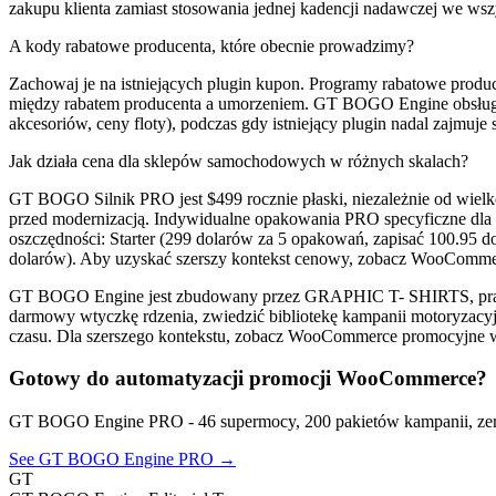
zakupu klienta zamiast stosowania jednej kadencji nadawczej we wszy
A kody rabatowe producenta, które obecnie prowadzimy?
Zachowaj je na istniejących plugin kupon. Programy rabatowe pro
między rabatem producenta a umorzeniem. GT BOGO Engine obsługuj
akcesoriów, ceny floty), podczas gdy istniejący plugin nadal zajmuj
Jak działa cena dla sklepów samochodowych w różnych skalach?
GT BOGO Silnik PRO jest $499 rocznie płaski, niezależnie od wielko
przed modernizacją. Indywidualne opakowania PRO specyficzne dla p
oszczędności: Starter (299 dolarów za 5 opakowań, zapisać 100.95 
dolarów). Aby uzyskać szerszy kontekst cenowy, zobacz WooComm
GT BOGO Engine jest zbudowany przez GRAPHIC T- SHIRTS, prawdz
darmowy wtyczkę rdzenia, zwiedzić bibliotekę kampanii motoryzacyjne
czasu. Dla szerszego kontekstu, zobacz WooCommerce promocyjne 
Gotowy do automatyzacji promocji WooCommerce?
GT BOGO Engine PRO - 46 supermocy, 200 pakietów kampanii, zer
See GT BOGO Engine PRO →
GT