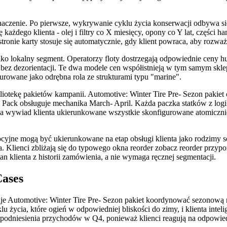
czenie. Po pierwsze, wykrywanie cyklu życia konserwacji odbywa się 
 każdego klienta - olej i filtry co X miesięcy, opony co Y lat, części 
tronie karty stosuje się automatycznie, gdy klient powraca, aby rozwa
e jako lokalny segment. Operatorzy floty dostrzegają odpowiednie ceny
e bez dezorientacji. Te dwa modele cen współistnieją w tym samym skle
rowane jako odrębna rola ze strukturami typu "marine".
liotekę pakietów kampanii. Automotive: Winter Tire Pre- Sezon pakiet
ack obsługuje mechanika March- April. Każda paczka statków z logiką
h, a wywiad klienta ukierunkowane wszystkie skonfigurowane atomicznie
yjne mogą być ukierunkowane na etap obsługi klienta jako rodzimy s
a. Klienci zbliżają się do typowego okna reorder zobacz reorder przy
an klienta z historii zamówienia, a nie wymaga ręcznej segmentacji.
Cases
je Automotive: Winter Tire Pre- Sezon pakiet koordynować sezonową m
klu życia, które ogień w odpowiedniej bliskości do zimy, i klienta int
dniesienia przychodów w Q4, ponieważ klienci reagują na odpowiedn