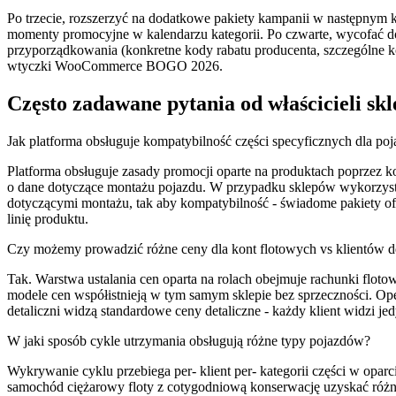
Po trzecie, rozszerzyć na dodatkowe pakiety kampanii w następnym k
momenty promocyjne w kalendarzu kategorii. Po czwarte, wycofać 
przyporządkowania (konkretne kody rabatu producenta, szczególne ko
wtyczki WooCommerce BOGO 2026.
Często zadawane pytania od właścicieli s
Jak platforma obsługuje kompatybilność części specyficznych dla po
Platforma obsługuje zasady promocji oparte na produktach poprzez k
o dane dotyczące montażu pojazdu. W przypadku sklepów wykorzystuj
dotyczącymi montażu, tak aby kompatybilność - świadome pakiety ofer
linię produktu.
Czy możemy prowadzić różne ceny dla kont flotowych vs klientów d
Tak. Warstwa ustalania cen oparta na rolach obejmuje rachunki floto
modele cen współistnieją w tym samym sklepie bez sprzeczności. Op
detaliczni widzą standardowe ceny detaliczne - każdy klient widzi je
W jaki sposób cykle utrzymania obsługują różne typy pojazdów?
Wykrywanie cyklu przebiega per- klient per- kategorii części w oparc
samochód ciężarowy floty z cotygodniową konserwację uzyskać różne