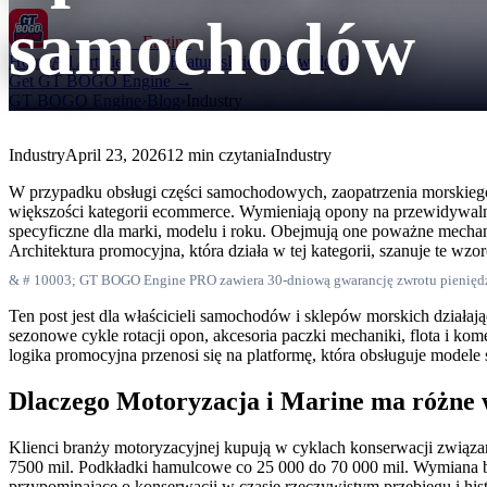
samochodów
GT BOGO
Engine
Home
All Articles
Features
Pricing
Downloads
Get GT BOGO Engine →
GT BOGO Engine
›
Blog
›
Industry
Industry
April 23, 2026
12 min czytania
Industry
W przypadku obsługi części samochodowych, zaopatrzenia morskieg
większości kategorii ecommerce. Wymieniają opony na przewidywaln
specyficzne dla marki, modelu i roku. Obejmują one poważne mecha
Architektura promocyjna, która działa w tej kategorii, szanuje te wzo
& # 10003; GT BOGO Engine PRO zawiera 30-dniową gwarancję zwrotu pienięd
Ten post jest dla właścicieli samochodów i sklepów morskich działa
sezonowe cykle rotacji opon, akcesoria paczki mechaniki, flota i ko
logika promocyjna przenosi się na platformę, która obsługuje modele
Dlaczego Motoryzacja i Marine ma różne
Klienci branży motoryzacyjnej kupują w cyklach konserwacji związan
7500 mil. Podkładki hamulcowe co 25 000 do 70 000 mil. Wymiana bat
przypominające o konserwacji w czasie rzeczywistym przebiegu i his