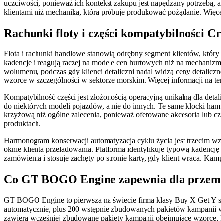
uczciwości, ponieważ ich kontekst zakupu jest napędzany potrzebą, a
klientami niż mechanika, która próbuje produkować pożądanie. Więc
Rachunki floty i części kompatybilności Cro
Flota i rachunki handlowe stanowią odrębny segment klientów, który 
kadencje i reagują raczej na modele cen hurtowych niż na mechaniz
wolumenu, podczas gdy klienci detaliczni nadal widzą ceny detaliczn
wzorce w szczególności w sektorze morskim. Więcej informacji na
Kompatybilność części jest złożonością operacyjną unikalną dla de
do niektórych modeli pojazdów, a nie do innych. Te same klocki ham
krzyżową niż ogólne zalecenia, ponieważ oferowane akcesoria lub cz
produktach.
Harmonogram konserwacji automatyzacja cyklu życia jest trzecim wzo
oknie klienta przeładowania. Platforma identyfikuje typową kadencję
zamówienia i stosuje zachęty po stronie karty, gdy klient wraca. K
Co GT BOGO Engine zapewnia dla przemy
GT BOGO Engine to pierwsza na świecie firma klasy Buy X Get Y 
automatycznie, plus 200 wstępnie zbudowanych pakietów kampanii w 1
zawiera wcześniej zbudowane pakiety kampanii obejmujące wzorce, kt