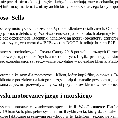
 nie pożądaniem - kupują części, których potrzebują, oraz mechanikę p
ej informacji na temat zmiany architektury, zobacz, dlaczego kody k
ss- Sells
sklepy motoryzacyjne często służą obok klientów detalicznych. Operat
my promocji detalicznej. Warstwa cenowa oparta na rolach obejmuje k
e bez dezorientacji. Rachunki handlowe na morzu (operatorzy czarterow
 temat przyległych wzorców B2B- zobacz BOGO handluje hurtem B2B.
talistów samochodowych. Toyota Camry 2018 potrzebuje różnych filtr
ulcowe pasują do niektórych, a nie do innych. Logika promocyjna, któr
ęść uzupełniająca są rzeczywiście przydatne w pojeździe klienta. Pla
rem unikalnym dla motoryzacji. Klient, który kupił filtry olejowe z
 klienta z podziałem na kategorie części, odpala e-maile przypominaj
ampania zapewnia przewidywalny zwrot przychodów klientów bez koniecz
słu motoryzacyjnego i morskiego
system automatyzacji zbudowany specjalnie dla WooCommerce. Plat
9 branżach, plus pełny system e-mail cyklu życia, który działa całko
óre faktycznie przesuwają przychody w tej kategorii - sezonowe kamp