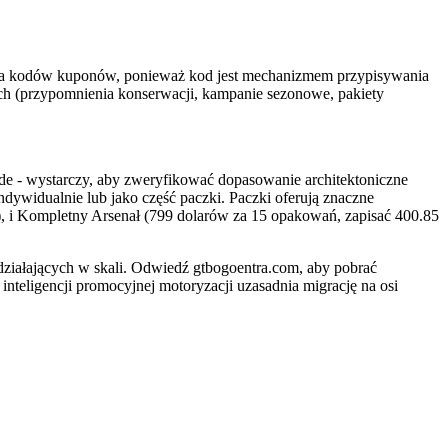
nia kodów kuponów, ponieważ kod jest mechanizmem przypisywania
h (przypomnienia konserwacji, kampanie sezonowe, pakiety
ide - wystarczy, aby zweryfikować dopasowanie architektoniczne
dywidualnie lub jako część paczki. Paczki oferują znaczne
), i Kompletny Arsenał (799 dolarów za 15 opakowań, zapisać 400.85
łających w skali. Odwiedź gtbogoentra.com, aby pobrać
inteligencji promocyjnej motoryzacji uzasadnia migrację na osi