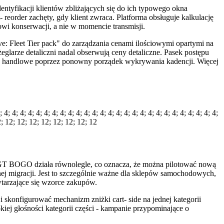
tyfikacji klientów zbliżających się do ich typowego okna
 reorder zachęty, gdy klient zwraca. Platforma obsługuje kalkulację
owi konserwacji, a nie w momencie transmisji.
e: Fleet Tier pack" do zarządzania cenami ilościowymi opartymi na
eglarze detaliczni nadal obserwują ceny detaliczne. Pasek postępu
cje handlowe poprzez ponowny porządek wykrywania kadencji. Więcej
 4; 4; 4; 4; 4; 4; 4; 4; 4; 4; 4; 4; 4; 4; 4; 4; 4; 4; 4; 4; 4; 4; 4; 4; 4; 4;
 12; 12; 12; 12; 12; 12; 12; 12; 12
nik GT BOGO działa równolegle, co oznacza, że można pilotować nową
nej migracji. Jest to szczególnie ważne dla sklepów samochodowych,
wtarzające się wzorce zakupów.
 skonfigurować mechanizm zniżki cart- side na jednej kategorii
iej głośności kategorii części - kampanie przypominające o