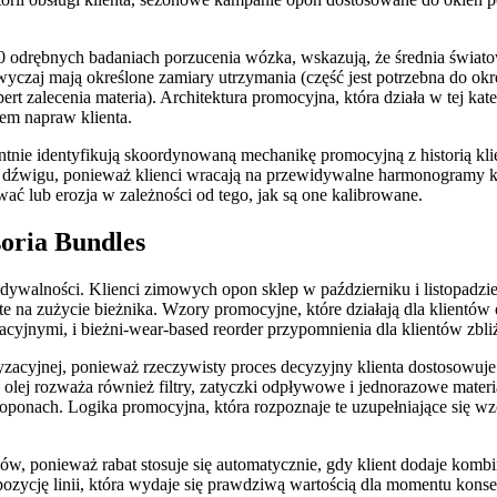
50 odrębnych badaniach porzucenia wózka, wskazują, że średnia świ
azwyczaj mają określone zamiary utrzymania (część jest potrzebna do o
pert zalecenia materia). Architektura promocyjna, która działa w tej k
wem napraw klienta.
entnie identyfikują skoordynowaną mechanikę promocyjną z historią k
wigu, ponieważ klienci wracają na przewidywalne harmonogramy konser
ć lub erozja w zależności od tego, jak są one kalibrowane.
soria Bundles
walności. Klienci zimowych opon sklep w październiku i listopadzie ja
arte na zużycie bieżnika. Wzory promocyjne, które działają dla klient
acyjnymi, i bieżni-wear-based reorder przypomnienia dla klientów zbli
zacyjnej, ponieważ rzeczywisty proces decyzyjny klienta dostosowuje 
olej rozważa również filtry, zatyczki odpływowe i jednorazowe mater
 oponach. Logika promocyjna, która rozpoznaje te uzupełniające się
w, ponieważ rabat stosuje się automatycznie, gdy klient dodaje komb
zycję linii, która wydaje się prawdziwą wartością dla momentu konserw