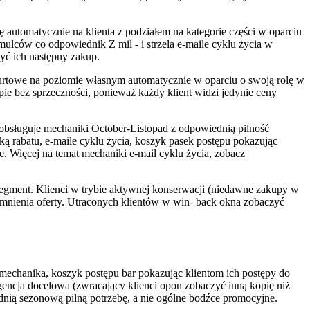
automatycznie na klienta z podziałem na kategorie części w oparciu
hamulców co odpowiednik Z mil - i strzela e-maile cyklu życia w
żyć ich następny zakup.
 hurtowe na poziomie własnym automatycznie w oparciu o swoją rolę w
pie bez sprzeczności, ponieważ każdy klient widzi jedynie ceny
 obsługuje mechaniki October-Listopad z odpowiednią pilność
 rabatu, e-maile cyklu życia, koszyk pasek postępu pokazując
. Więcej na temat mechaniki e-mail cyklu życia, zobacz
egment. Klienci w trybie aktywnej konserwacji (niedawne zakupy w
pomnienia oferty. Utraconych klientów w win- back okna zobaczyć
echanika, koszyk postępu bar pokazując klientom ich postępy do
eligencja docelowa (zwracający klienci opon zobaczyć inną kopię niż
ią sezonową pilną potrzebę, a nie ogólne bodźce promocyjne.