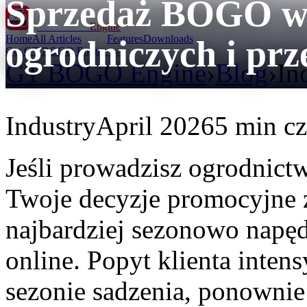
Sprzedaż BOGO w 
GT BOGO
Engine
Home
All Articles
Features
Downloads
ogrodniczych i pr
Get GT BOGO Engine →
GT BOGO Engine
›
Blog
›
In
Industry
April 2026
5 min cz
Jeśli prowadzisz ogrodnic
Twoje decyzje promocyjne zn
najbardziej sezonowo napęd
online. Popyt klienta inte
sezonie sadzenia, ponownie 