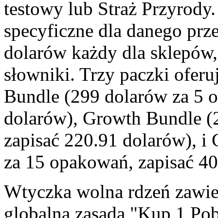
testowy lub Straż Przyrod
specyficzne dla danego prz
dolarów każdy dla sklepów,
słowniki. Trzy paczki oferu
Bundle (299 dolarów za 5 
dolarów), Growth Bundle (
zapisać 220.91 dolarów), i
za 15 opakowań, zapisać 40
Wtyczka wolna rdzeń zawier
globalna zasada "Kup 1 Pob