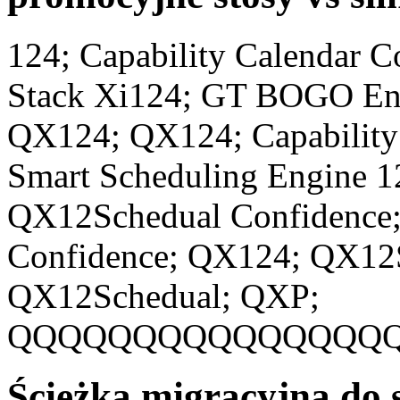
124; Capability Calendar Co
Stack Xi124; GT BOGO En
QX124; QX124; Capability 
Smart Scheduling Engine 
QX12Schedual Confidence
Confidence; QX124; QX12S
QX12Schedual; QXP;
QQQQQQQQQQQQQQQ
Ścieżka migracyjna do 