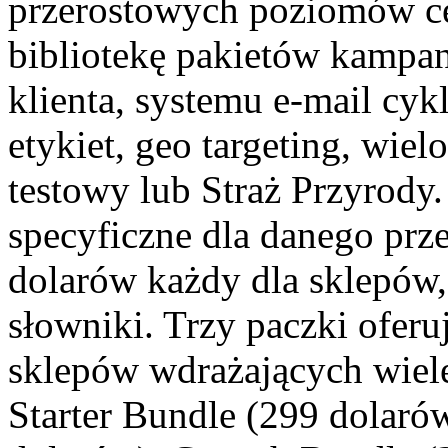
przerostowych poziomów ce
bibliotekę pakietów kampa
klienta, systemu e-mail cyk
etykiet, geo targeting, wiel
testowy lub Straż Przyrod
specyficzne dla danego prz
dolarów każdy dla sklepów,
słowniki. Trzy paczki oferu
sklepów wdrażających wiel
Starter Bundle (299 dolaró