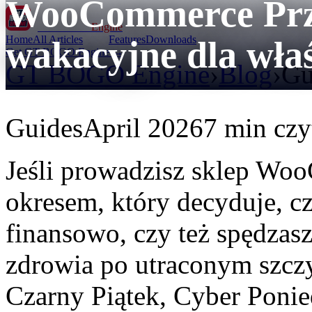
WooCommerce Prz
GT BOGO
Engine
Home
All Articles
Features
Downloads
wakacyjne dla właś
Get GT BOGO Engine →
GT BOGO Engine
›
Blog
›
Gu
Guides
April 2026
7 min czy
Jeśli prowadzisz sklep Wo
okresem, który decyduje, c
finansowo, czy też spędzasz
zdrowia po utraconym szczy
Czarny Piątek, Cyber Ponie