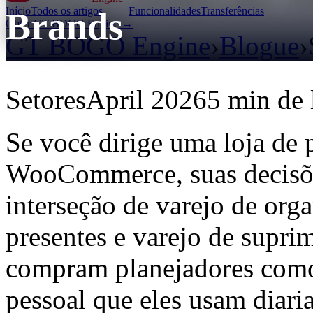
Início
Todos os artigos
Funcionalidades
Transferências
Brands
Obter GT BOGO Engine →
GT BOGO Engine
›
Blogue
›
Setores
April 2026
5 min de 
Se você dirige uma loja de 
WooCommerce, suas decisõe
interseção de varejo de orga
presentes e varejo de suprim
compram planejadores como
pessoal que eles usam diari