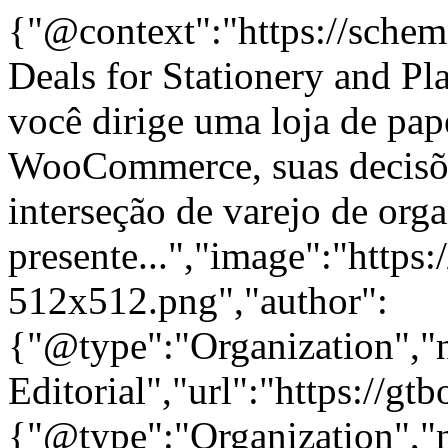
{"@context":"https://sche
Deals for Stationery and Pl
você dirige uma loja de pap
WooCommerce, suas decisõe
interseção de varejo de org
presente...","image":"https:
512x512.png","author":
{"@type":"Organization"
Editorial","url":"https://g
{"@type":"Organization"