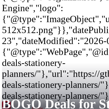
Engine","logo":
{"@type":"ImageObject","url
512x512.png"}},"datePubli
23","dateModified":"2026-
{"@type":"WebPage","@id":
deals-stationery-
planners/"},"url":"https:/
deals-stationery-planners/
deals-stationery-planners/"}
BOGO Deals for St
GT BOGO
Engine