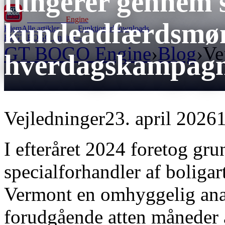
fungerer gennem s
GT BOGO
Engine
kundeadfærdsmøn
Hjem
Alle artikler
Funktioner
Downloads
Få GT BOGO Engine →
GT BOGO Engine
›
Blog
›
Ve
hverdagskampag
Vejledninger
23. april 2026
1
I efteråret 2024 foretog gru
specialforhandler af boligar
Vermont en omhyggelig ana
forudgående atten måneder 