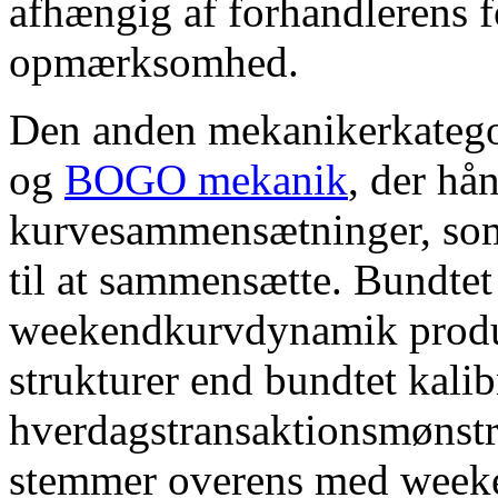
afhængig af forhandlerens fo
opmærksomhed.
Den anden mekanikerkatego
og
BOGO mekanik
, der hån
kurvesammensætninger, so
til at sammensætte. Bundtet 
weekendkurvdynamik produ
strukturer end bundtet kalibr
hverdagstransaktionsmønst
stemmer overens med weeke