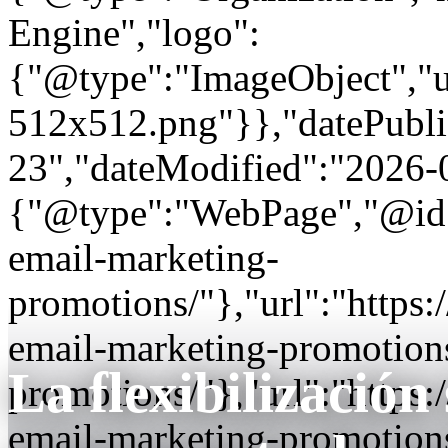
Engine","logo":
{"@type":"ImageObject","url
512x512.png"}},"datePubli
23","dateModified":"2026-
{"@type":"WebPage","@id"
email-marketing-
promotions/"},"url":"http
email-marketing-promotions
La flexibilización 
promotions/"},"url":"http
email-marketing-promotion