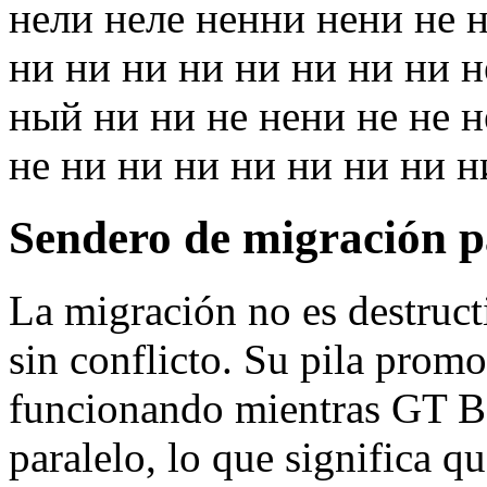
нели неле ненни нени не 
ни ни ни ни ни ни ни ни н
ный ни ни не нени не не 
не ни ни ни ни ни ни ни 
Sendero de migración p
La migración no es destruct
sin conflicto. Su pila promo
funcionando mientras GT B
paralelo, lo que significa q