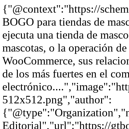
{"@context":"https://schem
BOGO para tiendas de masco
ejecuta una tienda de masco
mascotas, o la operación de
WooCommerce, sus relacione
de los más fuertes en el co
electrónico....","image":"ht
512x512.png","author":
{"@type":"Organization"
Editorial","url":"https://g