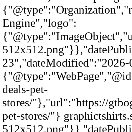
{"@type":"Organization"
Engine","logo":
{"@type":"ImageObject","url
512x512.png"}},"datePubli
23","dateModified":"2026-
{"@type":"WebPage","@id":
deals-pet-
stores/"},"url":"https://gt
pet-stores/"} graphictshirts
512x512.png"}},"datePubli