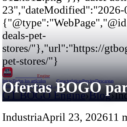
23","dateModified":"2026-
{"@type":"WebPage","@id":
deals-pet-
stores/"},"url":"https://gt
pet-stores/"}
GT BOGO
Engine
Inicio
Todos los artículos
Características
Precios
Descargas
Ofertas BOGO para
Obtener GT BOGO Engine →
GT BOGO Engine
›
Blog
›
In
Industria
April 23, 2026
11 m