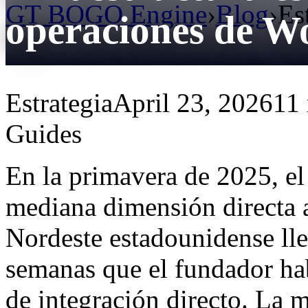
GT BOGO Engine
›
Blog
›
Es
operaciones de 
Estrategia
April 23, 2026
11 
Guides
En la primavera de 2025, el
mediana dimensión directa 
Nordeste estadounidense lle
semanas que el fundador ha
de integración directo. La m