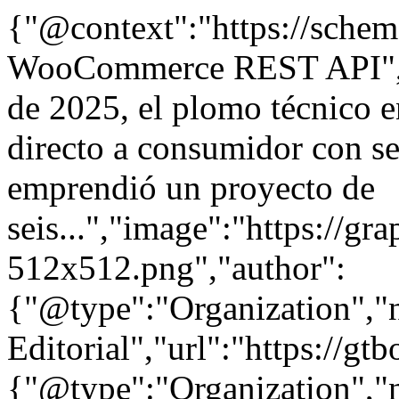
{"@context":"https://schem
WooCommerce REST API","d
de 2025, el plomo técnico 
directo a consumidor con s
emprendió un proyecto de
seis...","image":"https://gr
512x512.png","author":
{"@type":"Organization"
Editorial","url":"https://g
{"@type":"Organization"