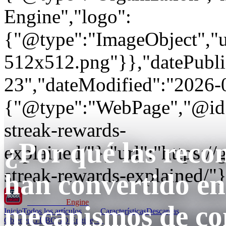
Engine","logo":
{"@type":"ImageObject","url
512x512.png"}},"datePubli
23","dateModified":"2026-
{"@type":"WebPage","@id"
streak-rewards-
¿Por qué las reco
explained/"},"url":"https
streak-rewards-explained/"}
han convertido en
GT BOGO
Engine
mecanismos de c
Inicio
Todos los artículos
Características
Descargas
Obtener GT BOGO Engine →