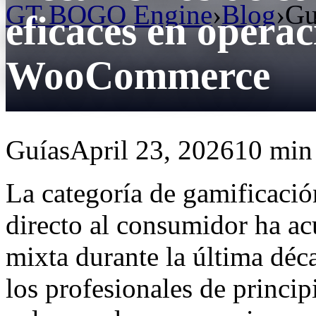
GT BOGO Engine
›
Blog
›
Gu
eficaces en opera
WooCommerce
Guías
April 23, 2026
10 min 
La categoría de gamificació
directo al consumidor ha a
mixta durante la última dé
los profesionales de princi