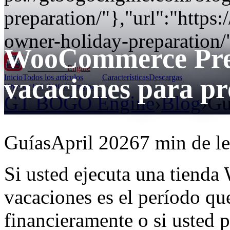
preparation/"},"url":"https
owner-holiday-preparation/
WooCommerce Pre
GT BOGO
Engine
Inicio
Todos los artículos
Características
Descargas
vacaciones para pr
Obtener GT BOGO Engine →
GT BOGO Engine
›
Blog
›
Gu
Guías
April 2026
7 min de le
Si usted ejecuta una tiend
vacaciones es el período qu
financieramente o si usted p