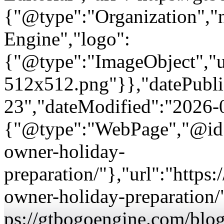
{"@type":"Organization"
Engine","logo":
{"@type":"ImageObject","url
512x512.png"}},"datePubli
23","dateModified":"2026-
{"@type":"WebPage","@id":
owner-holiday-
preparation/"},"url":"https
owner-holiday-preparation/
ps://gtbogoengine.com/blog