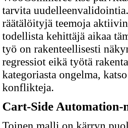
tarvita uudelleenvalidointia
räätälöityjä teemoja aktiivi
todellista kehittäjä aikaa tä
työ on rakenteellisesti näky
regressiot eikä työtä rakenta
kategoriasta ongelma, kat
konflikteja.
Cart-Side Automation-m
Toinen malli on kärryn puol