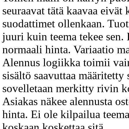
seuraavat tätä kaavaa eivät 
suodattimet ollenkaan. Tuot
juuri kuin teema tekee sen
normaali hinta. Variaatio ma
Alennus logiikka toimii vai
sisältö saavuttaa määritetty
sovelletaan merkitty rivin 
Asiakas näkee alennusta osto
hinta. Ei ole kilpailua teem
koskaan koskettaa sitä.