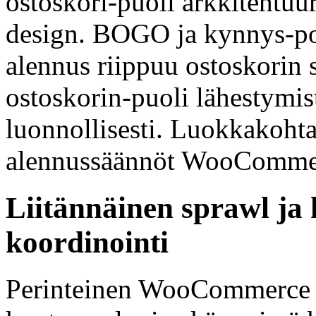
ostoskori-puoli arkkitehtuuri
design. BOGO ja kynnys-poh
alennus riippuu ostoskorin s
ostoskorin-puoli lähestymist
luonnollisesti. Luokkakohta
alennussäännöt WooCommer
Liitännäinen sprawl ja
koordinointi
Perinteinen WooCommerce p