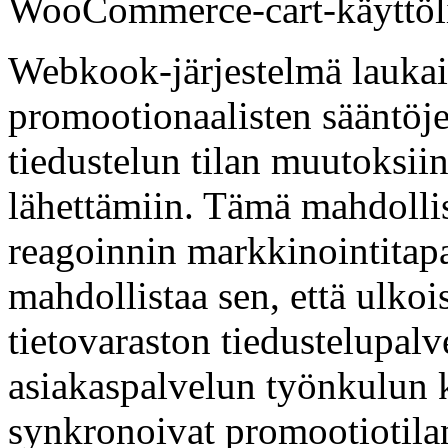
WooCommerce-cart-käyttölii
Webkook-järjestelmä laukais
promootionaalisten sääntöje
tiedustelun tilan muutoksii
lähettämiin. Tämä mahdollis
reagoinnin markkinointitapa
mahdollistaa sen, että ulkoi
tietovaraston tiedustelupalv
asiakaspalvelun työnkulun 
synkronoivat promootiotila