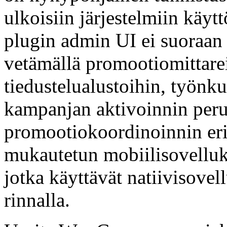
ulkoisiin järjestelmiin käytt
plugin admin UI ei suoraan 
vetämällä promootiomittarei
tiedustelualustoihin, työnk
kampanjan aktivoinnin perus
promootiokoordinoinnin e
mukautetun mobiilisovelluk
jotka käyttävät natiivisov
rinnalla.