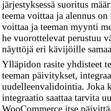
järjestyksessä suoritus määr
teema voittaa ja alennus o
voittaa ja teeman myynti m
he vuorottelevat perustuu väl
näyttöjä eri kävijöille sama
Ylläpidon rasite yhdisteet t
teeman päivitykset, integraat
uudelleenvalidointia. Joka k
integraatio saattaa tarvita u
WooCommerce itse päivittää