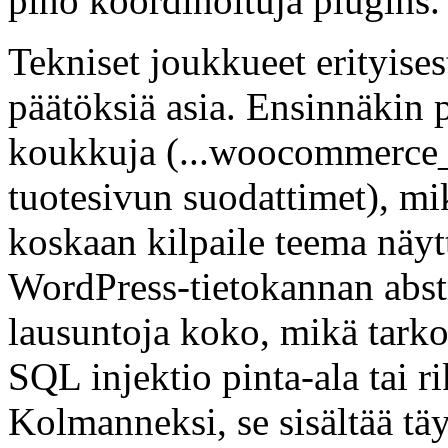
pino koordinoituja plugins.
Tekniset joukkueet erityise
päätöksiä asia. Ensinnäkin 
koukkuja (...woocommerce_c
tuotesivun suodattimet), mikä
koskaan kilpaile teema näytt
WordPress-tietokannan abstr
lausuntoja koko, mikä tarkoit
SQL injektio pinta-ala tai
Kolmanneksi, se sisältää tä