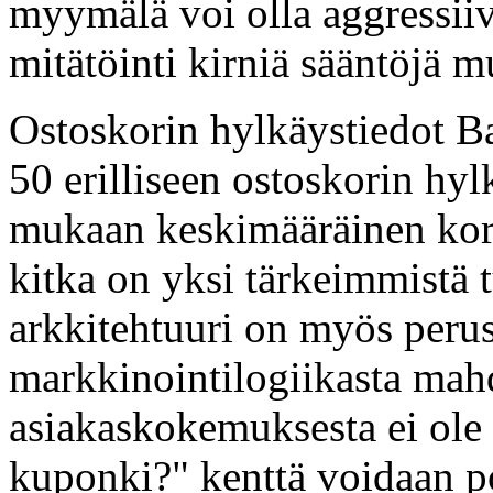
myymälä voi olla aggressiiv
mitätöinti kirniä sääntöjä m
Ostoskorin hylkäystiedot Ba
50 erilliseen ostoskorin hy
mukaan keskimääräinen kork
kitka on yksi tärkeimmistä t
arkkitehtuuri on myös perus
markkinointilogiikasta mah
asiakaskokemuksesta ei ole
kuponki?" kenttä voidaan p