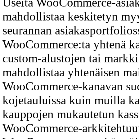
Useita WooCommerce-asiakka
mahdollistaa keskitetyn m
seurannan asiakasportfolioss
WooCommerce:ta yhtenä kan
custom-alustojen tai markki
mahdollistaa yhtenäisen mai
WooCommerce-kanavan suo
kojetauluissa kuin muilla k
kauppojen mukautetun kassa
WooCommerce-arkkitehtuuri