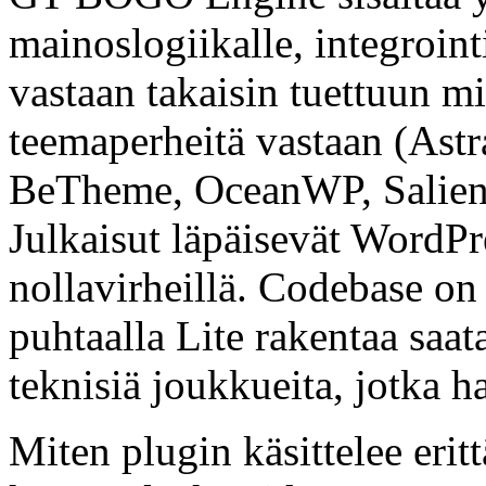
mainoslogiikalle, integroin
vastaan takaisin tuettuun m
teemaperheitä vastaan (Astr
BeTheme, OceanWP, Salient
Julkaisut läpäisevät WordP
nollavirheillä. Codebase o
puhtaalla Lite rakentaa saa
teknisiä joukkueita, jotka h
Miten plugin käsittelee erit