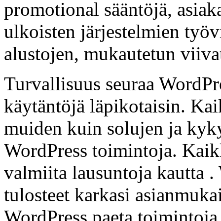
promotional sääntöjä, asiakas
ulkoisten järjestelmien työv
alustojen, mukautetun viiva
Turvallisuus seuraa WordP
käytäntöjä läpikotaisin. Ka
muiden kuin solujen ja kyky
WordPress toimintoja. Kaikk
valmiita lausuntoja kautta 
tulosteet karkasi asianmukai
WordPress paeta toimintoja. 