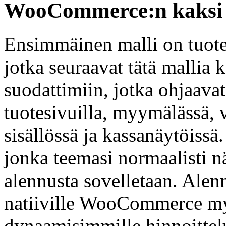
WooCommerce:n kaksi 
Ensimmäinen malli on tuote-
jotka seuraavat tätä mall
suodattimiin, jotka ohjaavat
tuotesivuilla, myymälässä, v
sisällössä ja kassanäytöissä
jonka teemasi normaalisti nä
alennusta sovelletaan. Al
natiiville WooCommerce myy
dynaamisimmille hinnoittelul