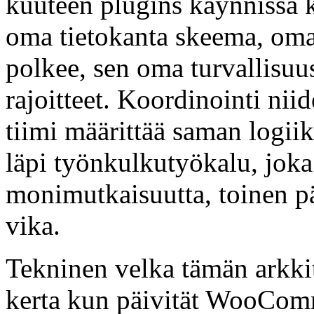
kuuteen plugins käynnissä k
oma tietokanta skeema, oma
polkee, sen oma turvallisuu
rajoitteet. Koordinointi ni
tiimi määrittää saman logiik
läpi työnkulkutyökalu, joka
monimutkaisuutta, toinen pä
vika.
Tekninen velka tämän arkkit
kerta kun päivität WooComm