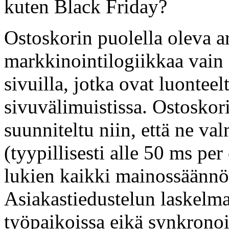
kuten Black Friday?
Ostoskorin puolella oleva ar
markkinointilogiikkaa vain o
sivuilla, jotka ovat luontee
sivuvälimuistissa. Ostoskor
suunniteltu niin, että ne val
(tyypillisesti alle 50 ms pe
lukien kaikki mainossäännöt 
Asiakastiedustelun laskelmat
työpaikoissa eikä synkronoid