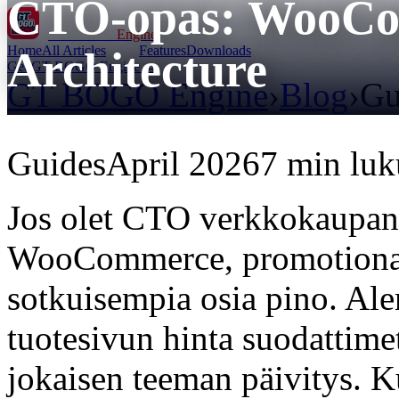
CTO-opas: WooCo
GT BOGO
Engine
Home
All Articles
Features
Downloads
Architecture
Get GT BOGO Engine →
GT BOGO Engine
›
Blog
›
Gu
Guides
April 2026
7 min luk
Jos olet CTO verkkokaupan 
WooCommerce, promotional p
sotkuisempia osia pino. Al
tuotesivun hinta suodattimet
jokaisen teeman päivitys. 