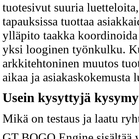
tuotesivut suuria luetteloita
tapauksissa tuottaa asiakka
ylläpito taakka koordinoida 
yksi looginen työnkulku. K
arkkitehtoninen muutos tuott
aikaa ja asiakaskokemusta l
Usein kysyttyjä kysymyk
Mikä on testaus ja laatu ryh
GT BOGO Engine sisältää yk