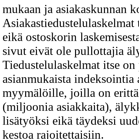
mukaan ja asiakaskunnan 
Asiakastiedustelulaskelmat t
eikä ostoskorin laskemisesta
sivut eivät ole pullottajia 
Tiedustelulaskelmat itse on 
asianmukaista indeksointia 
myymälöille, joilla on eritt
(miljoonia asiakkaita), äly
lisätyöksi eikä täydeksi uud
kestoa rajoitettaisiin.