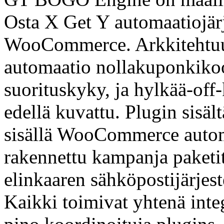
Osta X Get Y automaatiojärj
WooCommerce. Arkkitehtuur
automaatio nollakuponkikood
suorituskyky, ja hylkää-of
edellä kuvattu. Plugin sisä
sisällä WooCommerce automa
rakennettu kampanja paketit
elinkaaren sähköpostijärjes
Kaikki toimivat yhtenä int