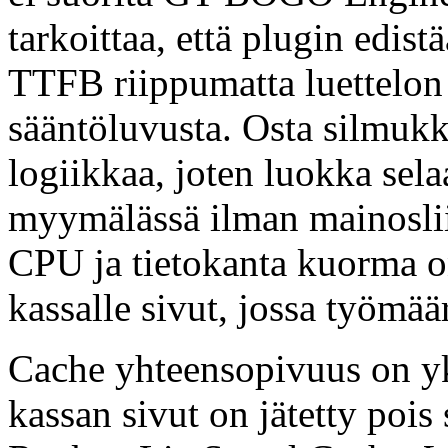
tarkoittaa, että plugin edist
TTFB riippumatta luettelon k
sääntöluvusta. Osta silmukk
logiikkaa, joten luokka sela
myymälässä ilman mainoslii
CPU ja tietokanta kuorma on
kassalle sivut, jossa työmää
Cache yhteensopivuus on yk
kassan sivut on jätetty poi