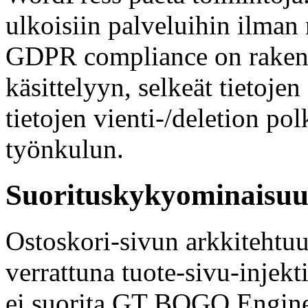
ulkoisiin palveluihin ilman
GDPR compliance on rakenne
käsittelyyn, selkeät tietoje
tietojen vienti-/deletion po
työnkulun.
Suorituskykyominaisuu
Ostoskori-sivun arkkitehtuu
verrattuna tuote-sivu-injekt
ei suorita GT BOGO Engine