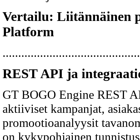
Vertailu: Liitännäinen 
Platform
............................................
REST API ja integraati
GT BOGO Engine REST API 
aktiiviset kampanjat, asiakas
promootioanalyysit tavanom
on kykypohjainen tunnistus