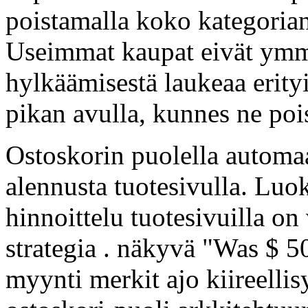
poistamalla koko kategorian
Useimmat kaupat eivät ymmä
hylkäämisestä laukeaa erity
pikan avulla, kunnes ne pois
Ostoskorin puolella automaat
alennusta tuotesivulla. Luo
hinnoittelu tuotesivuilla o
strategia . näkyvä "Was $ 50
myynti merkit ajo kiireellisy