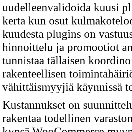
uudelleenvalidoida kuusi pl
kerta kun osut kulmakoteloo
kuudesta plugins on vastuu
hinnoittelu ja promootiot a
tunnistaa tällaisen koordin
rakenteellisen toimintahäiri
vähittäismyyjiä käynnissä 
Kustannukset on suunnittelu
rakentaa todellinen varast
kypsä WooCommerce myymälö