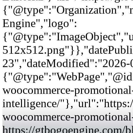
{"@type":"Organization"
Engine","logo":
{"@type":"ImageObject","url
512x512.png"}},"datePubli
23","dateModified":"2026-
{"@type":"WebPage","@id"
woocommerce-promotional
intelligence/"},"url":"http
woocommerce-promotional-i
https://gtbogoengine.com