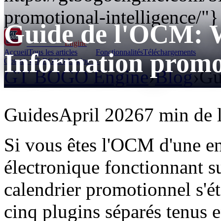
promotional-intelligence/"}
Guide de l'OCM:
GT BOGO
Engine
Accueil
Tous les articles
Fonctionnalités
Téléchargements
Information promo
Obtenir GT BOGO Engine →
GT BOGO Engine
›
Blog
›
Gu
Guides
April 2026
7 min de 
Si vous êtes l'OCM d'une e
électronique fonctionnant
calendrier promotionnel s'é
cinq plugins séparés tenus e