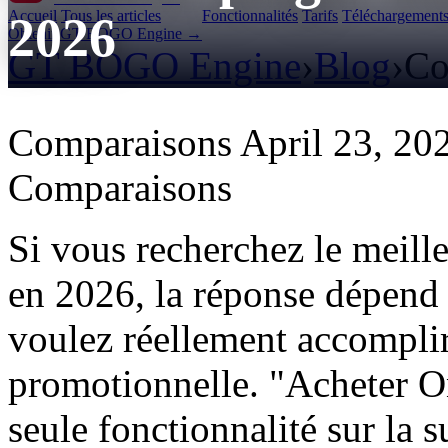
Accueil
Tous les articles
Fonctionnalités
Tarifs
Téléchargement
2026
Obtenir GT BOGO Engine →
GT BOGO Engine
›
Blog
›
Co
Comparaisons
April 23, 20
Comparaisons
Si vous recherchez le me
en 2026, la réponse dépend
voulez réellement accomplir
promotionnelle. "Acheter 
seule fonctionnalité sur la 