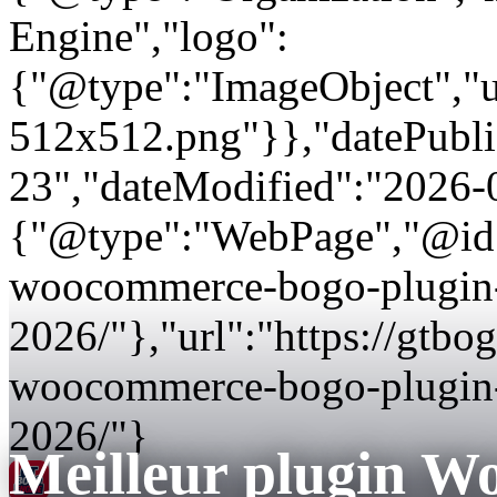
Engine","logo":
{"@type":"ImageObject","url
512x512.png"}},"datePubli
23","dateModified":"2026-
{"@type":"WebPage","@id":
woocommerce-bogo-plugin
2026/"},"url":"https://gtbo
woocommerce-bogo-plugin-
2026/"}
Meilleur plugin
GT BOGO
Engine