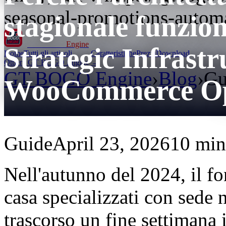
seasonal-promotions-autom
stagionale funzio
GT BOGO
Engine
Strategic Infrast
Home
Tutti gli articoli
Caratteristiche
Prezzi
Download
Ottieni GT BOGO Engine →
GT BOGO Engine
›
Blog
›
Gu
WooCommerce Op
Guide
April 23, 2026
10 min 
Nell'autunno del 2024, il fo
casa specializzati con sede
trascorso un fine settimana 