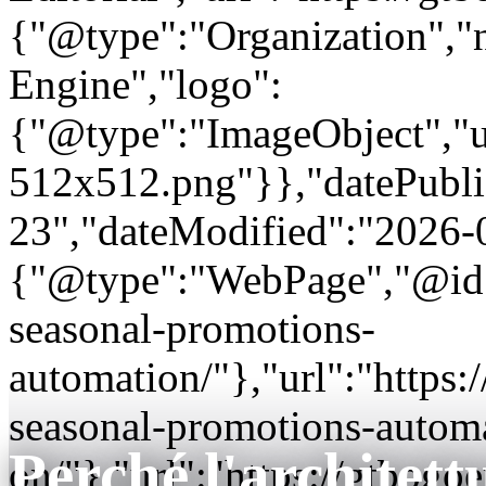
{"@type":"Organization"
Engine","logo":
{"@type":"ImageObject","url
512x512.png"}},"datePubli
23","dateModified":"2026-
{"@type":"WebPage","@id"
seasonal-promotions-
automation/"},"url":"http
seasonal-promotions-autom
Perché l'architet
on/"},"url":"https://gtbo