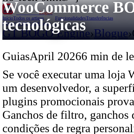
WooCommerce BOG
GT BOGO
Engine
Início
Todos os artigos
Funcionalidades
Transferências
tecnológicas
Obter GT BOGO Engine →
GT BOGO Engine
›
Blogue
›
Guias
April 2026
6 min de le
Se você executar uma loja
um desenvolvedor, a superfí
plugins promocionais prova
Ganchos de filtro, ganchos
condições de regra personal