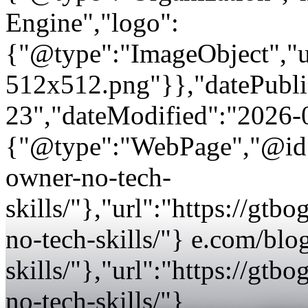
Engine","logo":
{"@type":"ImageObject","url
512x512.png"}},"datePubli
23","dateModified":"2026-
{"@type":"WebPage","@id":
owner-no-tech-
skills/"},"url":"https://gt
no-tech-skills/"} e.com/blo
skills/"},"url":"https://gt
no-tech-skills/"}