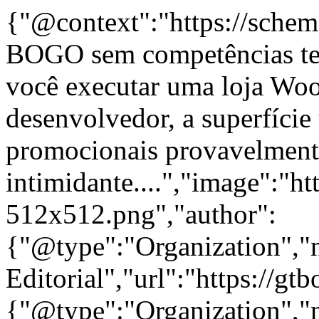
{"@context":"https://sche
BOGO sem competências tec
você executar uma loja W
desenvolvedor, a superfície
promocionais provavelment
intimidante....","image":"ht
512x512.png","author":
{"@type":"Organization"
Editorial","url":"https://g
{"@type":"Organization"