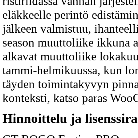
ristiriidassa vanhan järjest
eläkkeelle perintö edistämi
jälkeen valmistuu, ihanteell
season muuttoliike ikkuna 
alkavat muuttoliike lokakuu
tammi-helmikuussa, kun lo
täyden toimintakyvyn pinna
konteksti, katso paras W
Hinnoittelu ja lisenssir