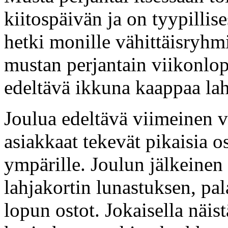
kiitospäivän ja on tyypillis
hetki monille vähittäisryhm
mustan perjantain viikonlo
edeltävä ikkuna kaappaa la
Joulua edeltävä viimeinen v
asiakkaat tekevät pikaisia o
ympärille. Joulun jälkeinen
lahjakortin lunastuksen, pa
lopun ostot. Jokaisella näist