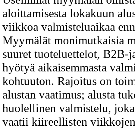
aloittamisesta lokakuun alus
viikkoa valmisteluaikaa en
Myymälät monimutkaisia ma
suuret tuoteluettelot, B2B-j
hyötyä aikaisemmasta valmis
kohtuuton. Rajoitus on toim
alustan vaatimus; alusta tu
huolellinen valmistelu, joka
vaatii kiireellisten viikkojen