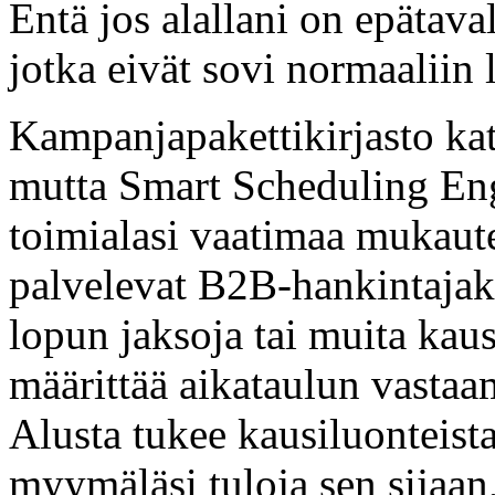
Entä jos alallani on epätaval
jotka eivät sovi normaaliin
Kampanjapakettikirjasto kat
mutta Smart Scheduling Eng
toimialasi vaatimaa mukaute
palvelevat B2B-hankintajaks
lopun jaksoja tai muita kaus
määrittää aikataulun vastaam
Alusta tukee kausiluonteista
myymäläsi tuloja sen sijaan,