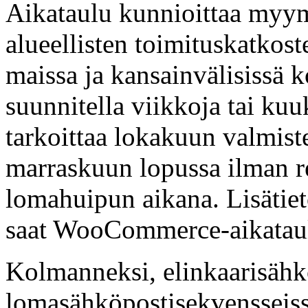
Aikataulu kunnioittaa myym
alueellisten toimituskatkost
maissa ja kansainvälisissä 
suunnitella viikkoja tai ku
tarkoittaa lokakuun valmist
marraskuun lopussa ilman re
lomahuipun aikana. Lisätiet
saat WooCommerce-aikataul
Kolmanneksi, elinkaarisähkö
lomasähköpostisekvensseissä