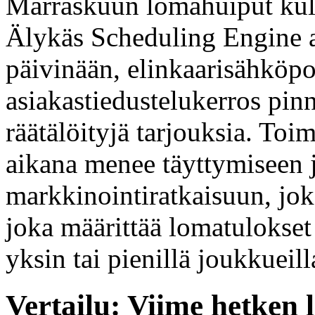
Marraskuun lomahuiput kulkev
Älykäs Scheduling Engine a
päivinään, elinkaarisähköpos
asiakastiedustelukerros pin
räätälöityjä tarjouksia. To
aikana menee täyttymiseen j
markkinointiratkaisuun, jo
joka määrittää lomatulokset
yksin tai pienillä joukkueill
Vertailu: Viime hetken 