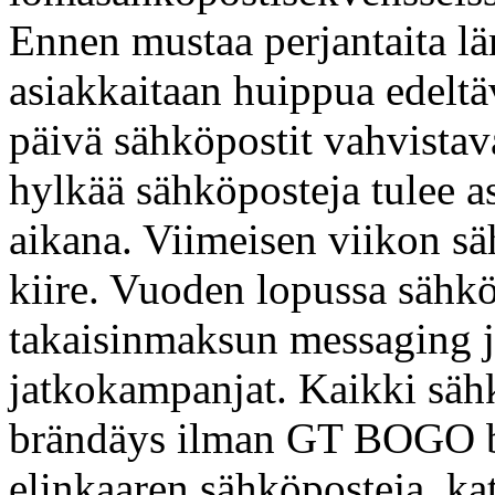
Ennen mustaa perjantaita lä
asiakkaitaan huippua edeltä
päivä sähköpostit vahvistava
hylkää sähköposteja tulee a
aikana. Viimeisen viikon sä
kiire. Vuoden lopussa sähköp
takaisinmaksun messaging ja
jatkokampanjat. Kaikki säh
brändäys ilman GT BOGO br
elinkaaren sähköposteja, 