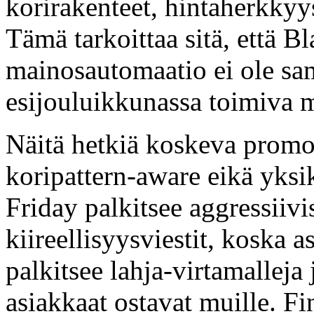
korirakenteet, hintaherkkyys
Tämä tarkoittaa sitä, että B
mainosautomaatio ei ole sa
esijouluikkunassa toimiva 
Näitä hetkiä koskeva promoo
koripattern-aware eikä yksi
Friday palkitsee aggressiiv
kiireellisyysviestit, koska a
palkitsee lahja-virtamalleja
asiakkaat ostavat muille. F