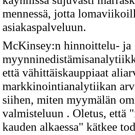
mennessä, jotta lomaviikoill
asiakaspalveluun.
McKinsey:n hinnoittelu- ja
myynninedistämisanalytiikka
että vähittäiskauppiaat alia
markkinointianalytiikan arv
siihen, miten myymälän omi
valmisteluun . Oletus, ett
kauden alkaessa" kätkee tod