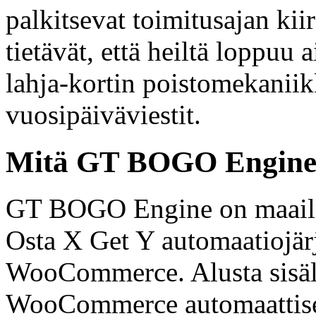
palkitsevat toimitusajan kii
tietävät, että heiltä loppuu
lahja-kortin poistomekanii
vuosipäiväviestit.
Mitä GT BOGO Engine 
GT BOGO Engine on maailm
Osta X Get Y automaatiojärj
WooCommerce. Alusta sisäl
WooCommerce automaattises