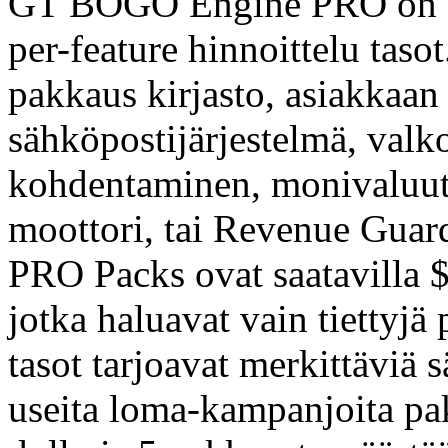
GT BOGO Engine PRO on $4
per-feature hinnoittelu taso
pakkaus kirjasto, asiakkaan
sähköpostijärjestelmä, valk
kohdentaminen, monivaluutt
moottori, tai Revenue Guard
PRO Packs ovat saatavilla 
jotka haluavat vain tiettyj
tasot tarjoavat merkittäviä
useita loma-kampanjoita pak