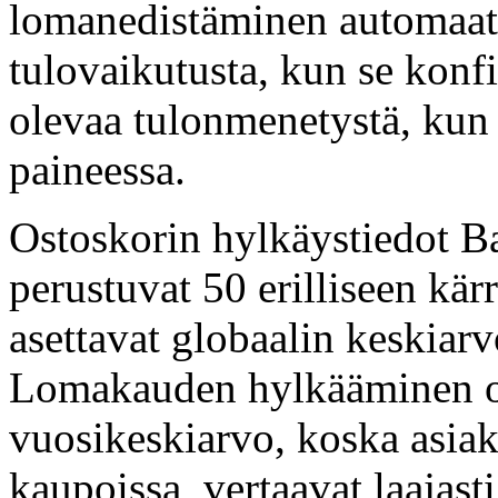
lomanedistäminen automaatio
tulovaikutusta, kun se konfi
olevaa tulonmenetystä, kun
paineessa.
Ostoskorin hylkäystiedot Ba
perustuvat 50 erilliseen kä
asettavat globaalin keskiarv
Lomakauden hylkääminen on
vuosikeskiarvo, koska asia
kaupoissa, vertaavat laajast