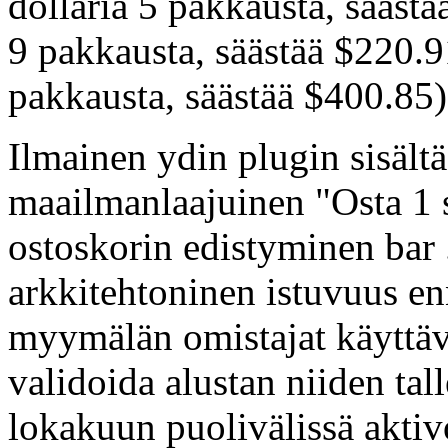
dollaria 5 pakkausta, sääst
9 pakkausta, säästää $220.9
pakkausta, säästää $400.85)
Ilmainen ydin plugin sisält
maailmanlaajuinen "Osta 1 s
ostoskorin edistyminen bar 
arkkitehtoninen istuvuus e
myymälän omistajat käyttäv
validoida alustan niiden tal
lokakuun puolivälissä akti