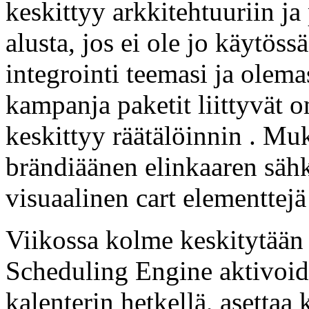
keskittyy arkkitehtuuriin j
alusta, jos ei ole jo käytöss
integrointi teemasi ja olema
kampanja paketit liittyvät 
keskittyy räätälöinnin . Muk
brändiäänen elinkaaren sähkö
visuaalinen cart elementtejä
Viikossa kolme keskitytään 
Scheduling Engine aktivoid
kalenterin hetkellä, asettaa