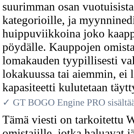
suurimman osan vuotuisista t
kategorioille, ja myynnined
huippuviikkoina joko kaappaa
pöydälle. Kauppojen omistaj
lomakauden tyypillisesti v
lokakuussa tai aiemmin, ei
kapasiteetti kulutetaan täyt
✓ GT BOGO Engine PRO sisältää 
Tämä viesti on tarkoitett
omistajille, jotka haluavat