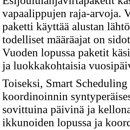
Esijoululahjavirtapaketit käs
vapaalippujen raja-arvoja. 
paketti käyttää alustan lähtö
todelliset määräajat on sidot
Vuoden lopussa paketit käsit
ja luokkakohtaisia vuosipäi
Toiseksi, Smart Scheduling
koordinoinnin syntyperäise
sovittuina päivinä ja kello
ikkunoiden lopussa ja koor