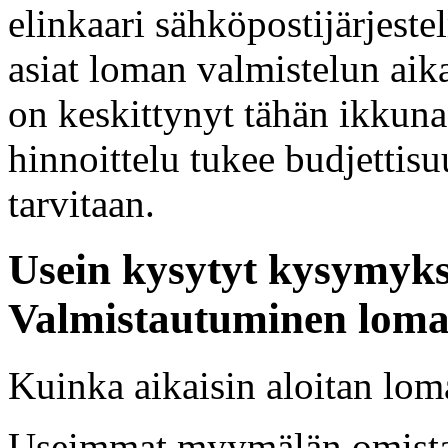
elinkaari sähköpostijärjest
asiat loman valmistelun aik
on keskittynyt tähän ikkunaa
hinnoittelu tukee budjettis
tarvitaan.
Usein kysytyt kysymyks
Valmistautuminen lom
Kuinka aikaisin aloitan lom
Useimmat myymälän omistaj