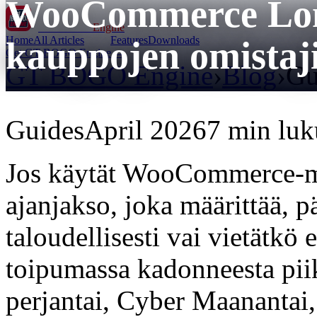
WooCommerce Lom
GT BOGO
Engine
Home
All Articles
Features
Downloads
kauppojen omistaji
Get GT BOGO Engine →
GT BOGO Engine
›
Blog
›
Gu
Guides
April 2026
7 min luk
Jos käytät WooCommerce-m
ajanjakso, joka määrittää, 
taloudellisesti vai vietätk
toipumassa kadonneesta pii
perjantai, Cyber Maanantai, 