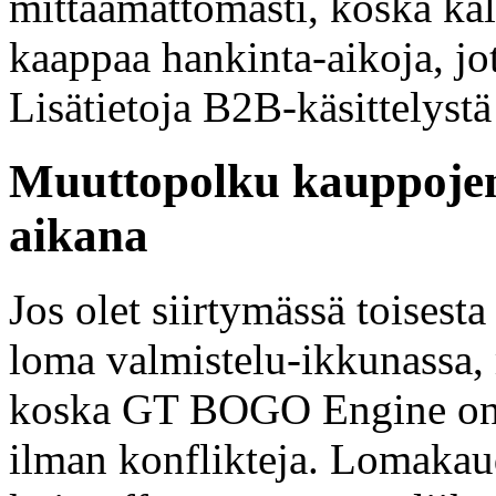
mittaamattomasti, koska kal
kaappaa hankinta-aikoja, jo
Lisätietoja B2B-käsittelys
Muuttopolku kauppoje
aikana
Jos olet siirtymässä toisest
loma valmistelu-ikkunassa, 
koska GT BOGO Engine on r
ilman konflikteja. Lomakau