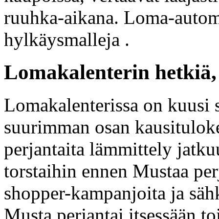
ruuhka-aikana. Loma-automaa
hylkäysmalleja .
Lomakalenterin hetkiä, 
Lomakalenterissa on kuusi s
suurimman osan kausitulok
perjantaita lämmittely jatk
torstaihin ennen Mustaa perj
shopper-kampanjoita ja sähk
Musta perjantai itsessään to